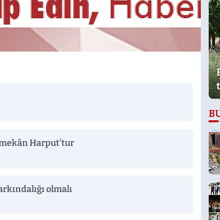
B
 mekân Harput’tur
farkındalığı olmalı