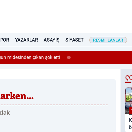
SPOR
YAZARLAR
ASAYIŞ
SIYASET
RESMI İLANLAR
un midesinden çıkan şok etti
Ç
larken…
dak
K
ö