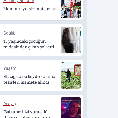
Hakimiyete Göre
Memnuniyetsiz mutsuzlar
Sağlık
15 yaşındaki çocuğun
midesinden çıkan şok etti
Yaşam
Elazığ’da iki köyde sulama
tesisleri hizmete alındı
Asayiş
‘Babamız bizi vuracak’
ihbarı ortalığı karıştırdı