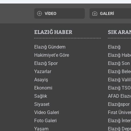
VİDEO
GALERİ
ELAZIĞ HABER
SIK AR
Elazığ Gündem
Elazığ
Hakimiyet'e Göre
Elazığ Hab
Elazığ Spor
Elazığ Son
Yazarlar
Elazığ Bele
Asayiş
Elazığ Valil
Ekonomi
Elazığ TSO
Sağlık
AFAD Elazı
Siyaset
Elazığspor 
Video Galeri
Fırat Üniver
Foto Galeri
Elazığ İnte
Yaşam
Elazığ Dep