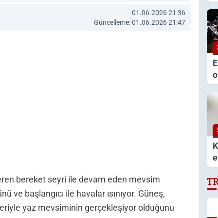
a
01.06.2026 21:36
v
Güncelleme: 01.06.2026 21:47
E
o
M
v
t
K
e
b
steren bereket seyri ile devam eden mevsim
T
ö
nü ve başlangıcı ile havalar ısınıyor. Güneş,
eriyle yaz mevsiminin gerçekleşiyor olduğunu