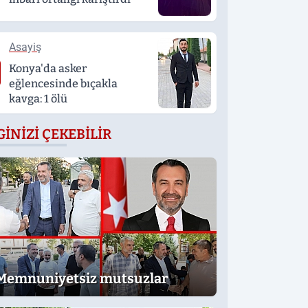
Asayiş
Konya'da asker
eğlencesinde bıçakla
kavga: 1 ölü
GINIZI ÇEKEBILIR
Memnuniyetsiz mutsuzlar