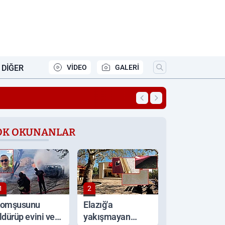
DIĞER
VİDEO
GALERİ
18:09
Elazığ’da iki köyde
OK OKUNANLAR
1
2
omşusunu
Elazığ'a
ldürüp evini ve
yakışmayan