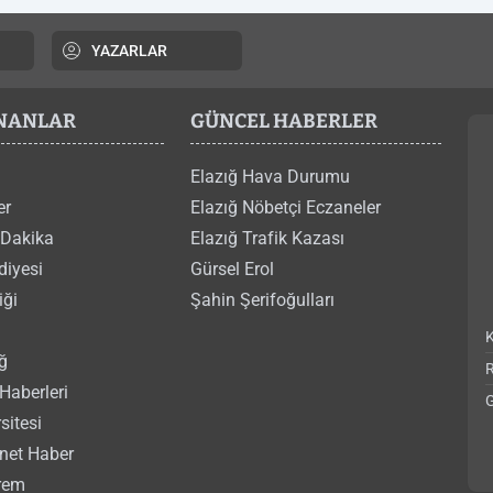
YAZARLAR
ANANLAR
GÜNCEL HABERLER
Elazığ Hava Durumu
er
Elazığ Nöbetçi Eczaneler
 Dakika
Elazığ Trafik Kazası
diyesi
Gürsel Erol
iği
Şahin Şerifoğulları
ğ
Haberleri
G
sitesi
rnet Haber
rem