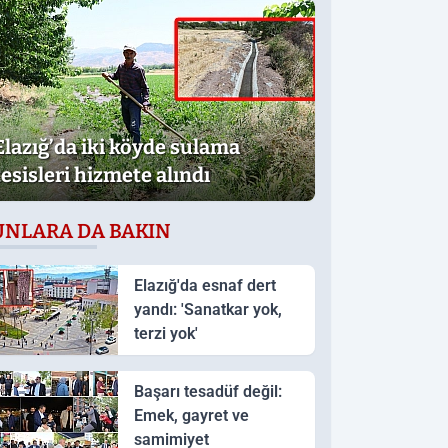
Elazığ’da iki köyde sulama
tesisleri hizmete alındı
UNLARA DA BAKIN
Elazığ'da esnaf dert
yandı: 'Sanatkar yok,
terzi yok'
Başarı tesadüf değil:
Emek, gayret ve
samimiyet