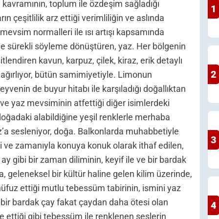
 kavramının, toplum ile özdeşim sağladığı
1
 çeşitlilik arz ettiği verimliliğin ve aslında
 mevsim normalleri ile ısı artışı kapsamında
ile sürekli söyleme dönüştüren, yaz. Her bölgenin
tlendiren kavun, karpuz, çilek, kiraz, erik detaylı
2
i ağırlıyor, bütün samimiyetiyle. Limonun
eyvenin de buyur hitabı ile karşıladığı doğallıktan
 ve yaz mevsiminin atfettiği diğer isimlerdeki
doğadaki alabildiğine yeşil renklerle merhaba
az’a sesleniyor, doğa. Balkonlarda muhabbetiyle
3
mi ve zamanıyla konuya konuk olarak ithaf edilen,
 gibi bir zaman diliminin, keyif ile ve bir bardak
, geleneksel bir kültür haline gelen kilim üzerinde,
nüfuz ettiği mutlu tebessüm tabirinin, ismini yaz
ki bir bardak çay fakat çaydan daha ötesi olan
4
ettiği gibi tebessüm ile renklenen seslerin