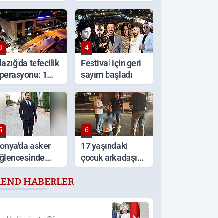
racını ateşe
görüntüler
erdi
3
4
lazığ’da tefecilik
Festival için geri
perasyonu: 1
sayım başladı
ilyar TL'lik
urgun, 6
utuklama
5
6
onya'da asker
17 yaşındaki
ğlencesinde
çocuk arkadaşı
ıçakla kavga: 1
tarafından
REND HABERLER
lü
sırtından
bıçaklandı