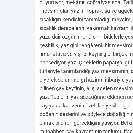
duyuruyor, mekânın coğrafyasında. Tatil
mevsim olan yaz’ın; toprak, su ve ağaçların
sıcaklığın kendisini tanımladığı mevsim,
sıcaklık derecelerini yakınmak kavramı 
yaza dair özgün menülerini bitkilerle çeşi
çeşitlilik, yaz gibi rengârenk bir mevsim
limonataya ve vişne, kayısı gibi birçok m
bahsediyor, yaz. Çiçeklerin papatya, gül
türleriyle tanımlandığı yaz mevsiminin, 
diyerek selamladığı haziran itibariyle y
bilinen çay keyfinin, alışılagelen mevsi
yaz. Toplum, yaz sözcüğüne eklenen üç ay
çay ya da kahvenin özellikle yeşil doğada
doğanın seslerini ve böylece doğallığın 
olarak bildiren gerçekliğini yaşıyor. Bel
muhabbet, çay kavramının toplumu ifade 