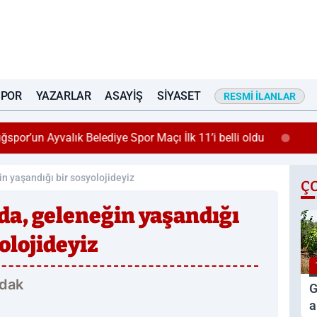
SPOR
YAZARLAR
ASAYIŞ
SIYASET
RESMI İLANLAR
spor’un Ayvalık Belediye Spor Maçı İlk 11’i belli oldu
n yaşandığı bir sosyolojideyiz
Ç
a, geleneğin yaşandığı
olojideyiz
dak
G
a