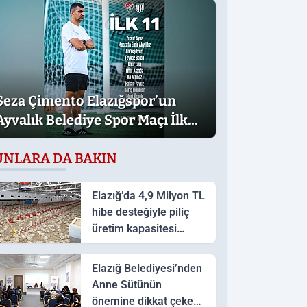
Seza Çimento Elazığspor’un
Ayvalık Belediye Spor Maçı İlk
11’i belli oldu
UNLARA DA BAKIN
Elazığ’da 4,9 Milyon TL
hibe desteğiyle piliç
üretim kapasitesi
artırıldı
Elazığ Belediyesi’nden
Anne Sütünün
önemine dikkat çeken