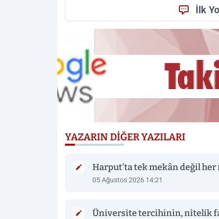
İlk Y
YAZARIN DIĞER YAZILARI
Harput’ta tek mekân değil her
05 Ağustos 2026 14:21
Üniversite tercihinin, nitelik 