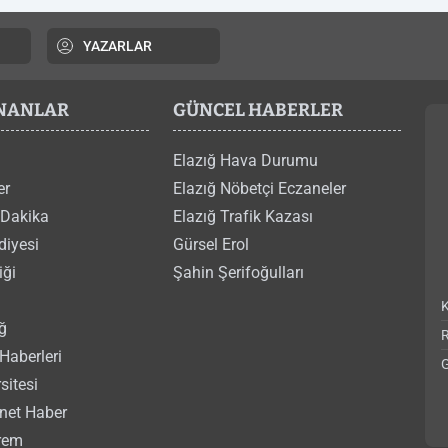
YAZARLAR
ANANLAR
GÜNCEL HABERLER
Elazığ Hava Durumu
er
Elazığ Nöbetçi Eczaneler
 Dakika
Elazığ Trafik Kazası
diyesi
Gürsel Erol
iği
Şahin Şerifoğulları
ğ
Haberleri
G
sitesi
rnet Haber
rem