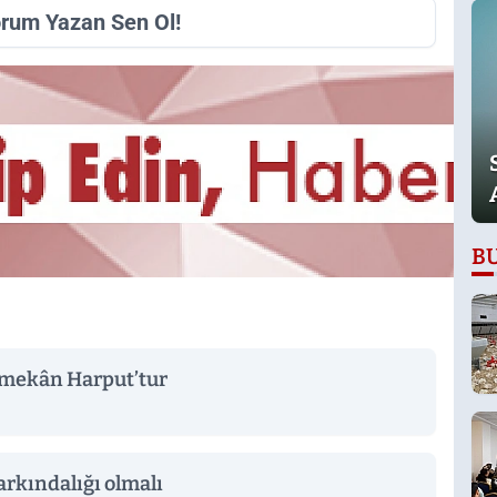
orum Yazan Sen Ol!
B
 mekân Harput’tur
farkındalığı olmalı