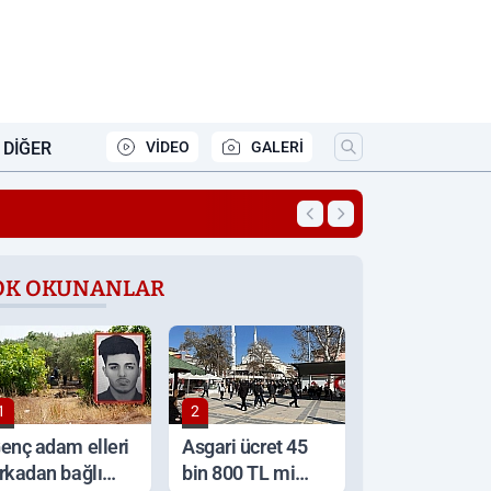
DIĞER
VİDEO
GALERİ
17:11
Elazığ’da 4,9 Milyo
OK OKUNANLAR
1
2
enç adam elleri
Asgari ücret 45
rkadan bağlı
bin 800 TL mi