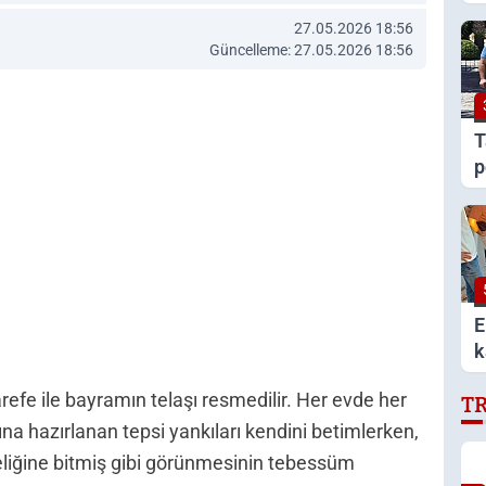
h
27.05.2026 18:56
Güncelleme: 27.05.2026 18:56
T
p
ö
E
k
efe ile bayramın telaşı resmedilir. Her evde her
T
ına hazırlanan tepsi yankıları kendini betimlerken,
eliğine bitmiş gibi görünmesinin tebessüm