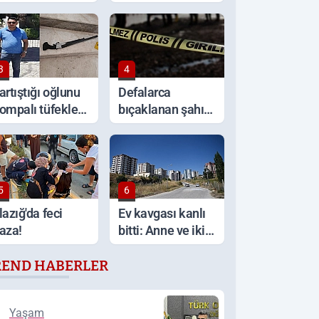
alde ölü bulundu
olacak?
3
4
artıştığı oğlunu
Defalarca
ompalı tüfekle
bıçaklanan şahıs
ldürdü
hayatını kaybetti
5
6
lazığ'da feci
Ev kavgası kanlı
aza!
bitti: Anne ve iki
çocuğu
REND HABERLER
bıçaklandı
Yaşam