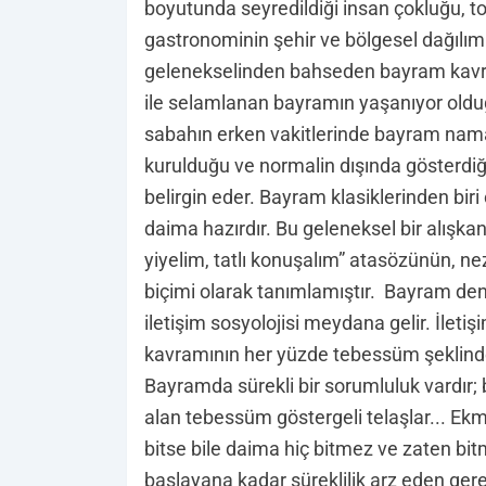
boyutunda seyredildiği insan çokluğu, to
gastronominin şehir ve bölgesel dağılı
gelenekselinden bahseden bayram kavram
ile selamlanan bayramın yaşanıyor old
sabahın erken vakitlerinde bayram namaz
kurulduğu ve normalin dışında gösterdiğ
belirgin eder. Bayram klasiklerinden bir
daima hazırdır. Bu geleneksel bir alışkanl
yiyelim, tatlı konuşalım” atasözünün, n
biçimi olarak tanımlamıştır. Bayram denin
iletişim sosyolojisi meydana gelir. İlet
kavramının her yüzde tebessüm şeklind
Bayramda sürekli bir sorumluluk vardır
alan tebessüm göstergeli telaşlar... Ekme
bitse bile daima hiç bitmez ve zaten bitm
başlayana kadar süreklilik arz eden gere