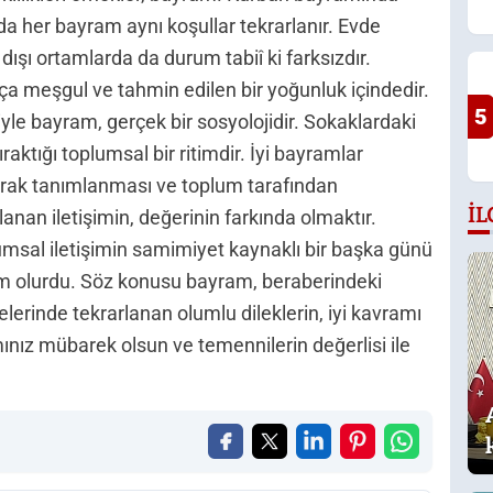
da her bayram aynı koşullar tekrarlanır. Evde
ışı ortamlarda da durum tabiî ki farksızdır.
kça meşgul ve tahmin edilen bir yoğunluk içindedir.
5
iyle bayram, gerçek bir sosyolojidir. Sokaklardaki
ıraktığı toplumsal bir ritimdir. İyi bayramlar
larak tanımlanması ve toplum tarafından
İL
lanan iletişimin, değerinin farkında olmaktır.
umsal iletişimin samimiyet kaynaklı bir başka günü
am olurdu. Söz konusu bayram, beraberindeki
erinde tekrarlanan olumlu dileklerin, iyi kavramı
mınız mübarek olsun ve temennilerin değerlisi ile