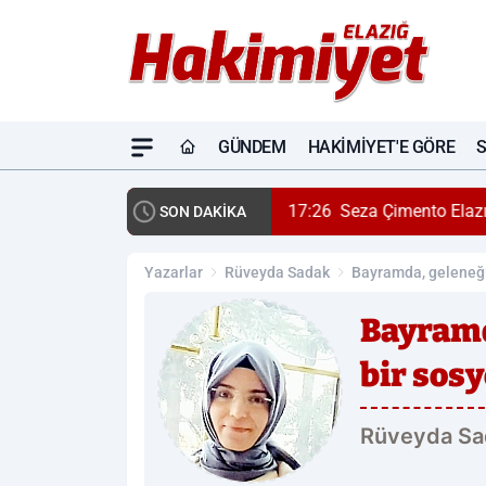
GÜNDEM
HAKIMIYET'E GÖRE
17:26
Seza Çimento Elazığ
SON DAKİKA
Yazarlar
Rüveyda Sadak
Bayramda, geleneği
Bayramd
bir sosy
Rüveyda Sa