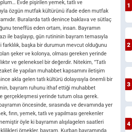
plum… Evde pişirilen yemek, tatlı ve
1
mıyla özgün mutfak kültürünü ifade eden mutfak
ıdır. Buralarda tatlı denince baklava ve sütlaç
uğunu teneffüs eden ortam, insan. Bayramın
ı ile başlayıp, gün rutininin bayram temasıyla
2
i farklılık, başka bir durumun mevcut olduğunu
i olan şeker ve kolonya, olması gereken yerinde
ıktır ve geleneksel bir değerdir. Nitekim, “Tatlı
ezaket ile yapılan muhabbet kapsamını iletişim
ce akla gelen tatlı kültürü dolayısıyla önemli bir
3
işimin, bayram ruhunu ithaf ettiği muhabbet
e gerçekleşmesi yerinde tutum olsa gerek.
; bayramın öncesinde, sırasında ve devamında yer
k, fırın, yemek, tatlı ve yapılması gerekenler
emiştir öyle ki bayramın alışılagelen saatleri
4
klilikleri örnekler, bayram. Kurban bayramında