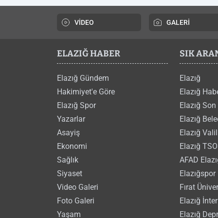
VİDEO
GALERİ
ELAZIĞ HABER
SIK AR
Elazığ Gündem
Elazığ
Hakimiyet'e Göre
Elazığ Hab
Elazığ Spor
Elazığ Son
Yazarlar
Elazığ Bele
Asayiş
Elazığ Valil
Ekonomi
Elazığ TSO
Sağlık
AFAD Elazı
Siyaset
Elazığspor 
Video Galeri
Fırat Üniver
Foto Galeri
Elazığ İnte
Yaşam
Elazığ Dep