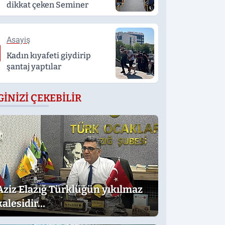
dikkat çeken Seminer
Asayiş
Kadın kıyafeti giydirip
şantaj yaptılar
GINIZI ÇEKEBILIR
Aziz Elazığ Türklüğün yıkılmaz
kalesidir…