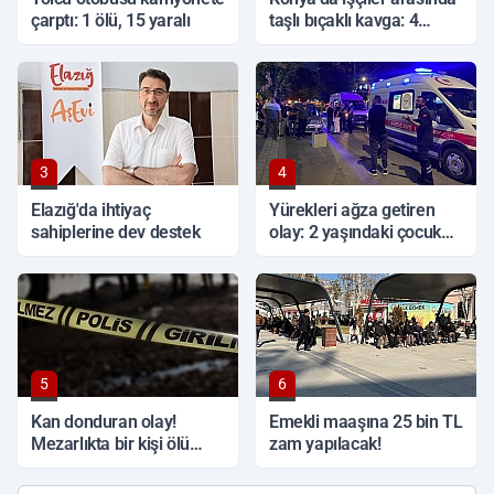
çarptı: 1 ölü, 15 yaralı
taşlı bıçaklı kavga: 4
yaralı
3
4
Elazığ'da ihtiyaç
Yürekleri ağza getiren
sahiplerine dev destek
olay: 2 yaşındaki çocuk
ağır yaralandı
5
6
Kan donduran olay!
Emekli maaşına 25 bin TL
Mezarlıkta bir kişi ölü
zam yapılacak!
bulundu