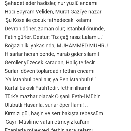
Şehadet eder hadisler, nur yüzlü endamı
Hacı Bayram Veliden, Murat Gazi'ye nazar
'Şu Köse ile çocuk fethedecek' kelamı
Devran döner, zaman olur; İstanbul önünde,
Fatih gürler, Destur; 'Tiz çağırasız Lalamı...'
Boğazın iki yakasında, MUHAMMED MÜHRÜ
Hisarlar hicran bende, Yarab gider sılamı!
Gemiler yüzecek karadan, Haliç’te fecir
Surları döven toplardadır fethin encamı
'Ya İstanbul beni alır, ya Ben İstanbul'u! '
Kartal bakışlı Fatih'tedir, fethin ilhamı!
Türk'e mazhar olacak O şanlı Feth-i Mübin
Ulubatlı Hasanla, surlar öper İlamı! ..
Kırmızı gül, haşin ve sert bakışta tebessüm
'Gayri Müslime vatan etmeyiz kal'amı'
Ezanlarla müeyyed, fethin asra selamı