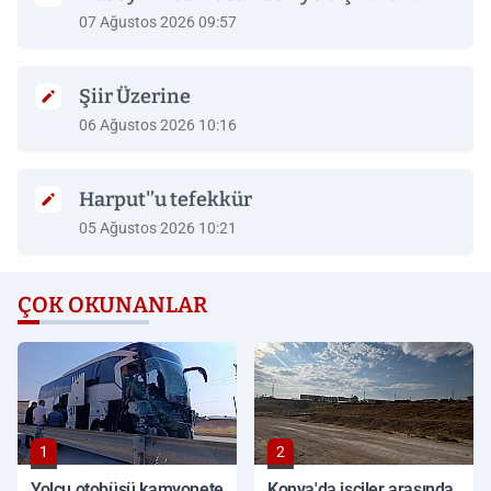
07 Ağustos 2026 09:57
Şiir Üzerine
06 Ağustos 2026 10:16
Harput'’u tefekkür
05 Ağustos 2026 10:21
ÇOK OKUNANLAR
1
2
Yolcu otobüsü kamyonete
Konya'da işçiler arasında