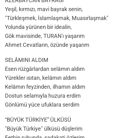
AZERBAYCAN BAYRAĞI
Yeşil, kırmızı, mavi bayrak senin,
"Türkleşmek, İslamlaşmak, Muasırlaşmak"
Yolunda yürünen bir idealin,
Gök mavisinde, TURAN'ı yaşarım
Ahmet Cevatların, özünde yaşarım
SELÂMINI ALDIM
Esen rüzgârlardan selâmın aldım
Yürekler ısıtan, kelâmın aldım
Kelâmın feyzinden, ilhamın aldım
Dostun selamıyla huzura erdim
Gönlümü yüce ufuklara serdim
“BÜYÜK TÜRKİYE” ÜLKÜSÜ
"Büyük Türkiye" ülküsü düşlerim
Fethin ruhunda, sadakati özlerim