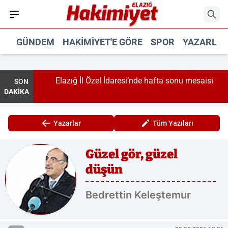
GÜNDEM
HAKIMIYET'E GÖRE
SPOR
YAZARLA
Elazığ İl Özel İdaresi’nde hafta sonu mesaisi
SON
DAKİKA
Yazarlar
Tüm Yazıları
Güzel gör, güzel
düşün
Bed­ret­tin Ke­leş­te­mur