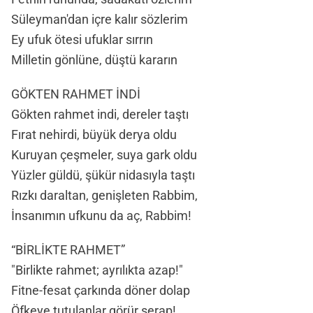
Süleyman'dan içre kalır sözlerim
Ey ufuk ötesi ufuklar sırrın
Milletin gönlüne, düştü kararın
GÖKTEN RAHMET İNDİ
Gökten rahmet indi, dereler taştı
Fırat nehirdi, büyük derya oldu
Kuruyan çeşmeler, suya gark oldu
Yüzler güldü, şükür nidasıyla taştı
Rızkı daraltan, genişleten Rabbim,
İnsanımın ufkunu da aç, Rabbim!
“BİRLİKTE RAHMET”
"Birlikte rahmet; ayrılıkta azap!"
Fitne-fesat çarkında döner dolap
Öfkeye tutulanlar görür serap!