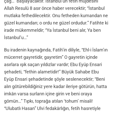
çağ…” başlayacaktır. İstanbul’un fetih müjdesini
Allah Resulü 8 asır önce haber verecektir; “İstanbul
mutlaka fethedilecektir. Onu fetheden kumandan ne
güzel kumandan; o ordu ne güzel ordudur.” Fatihte ki
irade mükemmeldir; “Ya İstanbul beni alır, Ya ben
İstanbul’u…”
Bu iradenin kaynağında, Fatih’in diliyle, “Ehl-i İslam’ın
mücerret gayretidir, gayretim” O gayretin içinde
asırlara ışık saçan yıldızlar vardır; Ebu Eyüp Ensari
şehadeti, “fethin alametidir!” Büyük Sahabe Ebu
Eyüp Ensari şehadetinde şöyle seslenecektir; “Beni
alın götürebildiğiniz yere kadar ileriye götürün, hatta
imkân varsa surların içine girin ve beni oraya
gömün…” Tıpkı, toprağa atılan ‘tohum’ misali!
“Ulubatlı Hasan” Ulvi fedakârlığın, fetih hasretiyle