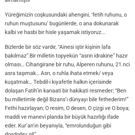
Yüreğimizin coşkusundaki ahengini, ‘fetih ruhunu, o
ruhun muştusunu’ bugünlerde, o ana dokunarak
kalbi ve hasbi bir hisle yaşamak istiyoruz...
Bizlerde bir söz vardır, “Ainesi iştir kişinin lafa
bakılmaz” Bir milletin topyekûn “asrın idrakine” hazır
olması… Cihangirane bir ruhu, Alperen ruhunu, 21.nci
asra taşımak… Asrı, o ruhla ihata etmek/ veya
kuşatmak… Tebdil-i kıyafetle halkın içerisinde
dolaşan Fatih’in kanaati bir hakikati resmeder; “Ben
bu milletimle değil Bizans’ı dünyayı bile fethederim!”
Fethi hazırlayan; O resim, O desen, O çizgi ve O boya;
maddi ve manevi planda bir büyük hazırlığı ifade
eder. Kur’an’ın beyanıyla, “emrolunduğun gibi
dosdoğru ol!”