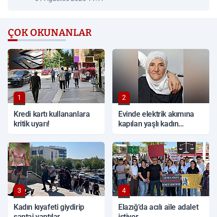
ÇOK OKUNANLAR
1
2
Kredi kartı kullananlara
Evinde elektrik akımına
kritik uyarı!
kapılan yaşlı kadın
hayatını kaybetti
3
4
Kadın kıyafeti giydirip
Elazığ’da acılı aile adalet
şantaj yaptılar
istiyor