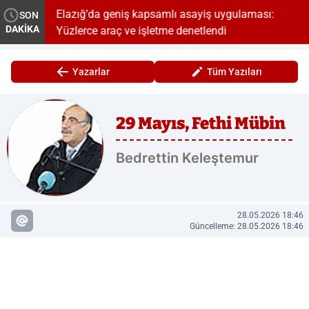
Elazığ’da geniş kapsamlı asayiş uygulaması:
SON
DAKİKA
Yüzlerce araç ve işletme denetlendi
Yazarlar
Tüm Yazıları
29 Mayıs, Fethi Mübin
Bed­ret­tin Ke­leş­te­mur
28.05.2026 18:46
Güncelleme: 28.05.2026 18:46