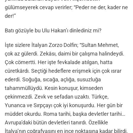
gülümseyerek cevap verirler; “Peder ne der, kader ne
der!”
Batı gözüyle bu Ulu Hakan’ı dinlediniz mi?
İşte sizlere İtalyan Zorzo Dolfin; “Sultan Mehmet,
çok az gülerdi. Zekâsı, daimi bir çalışma halindeydi.
Çok cömertti. Her işte fevkalade atılgan, hatta
cüretkârdı. Seçtiği hedeflere erişmek için çok ısrar
ederdi. Soğuğa, sıcağa, açlığa, susuzluğa
tahammüllüydü. Kesin konuşur, kimseden
çekinmezdi. Zevk ve sefadan uzaktı. Türkçe,
Yunanca ve Sırpçayı çok iyi konuşurdu. Her gün bir
müddet okurdu. Roma tarihi, başka devletler tarihi…
Avrupa’daki bütün devletleri tanırdı. Özellikle
İtalya’nın coğrafyasını en ince noktasına kadar bilirdi.