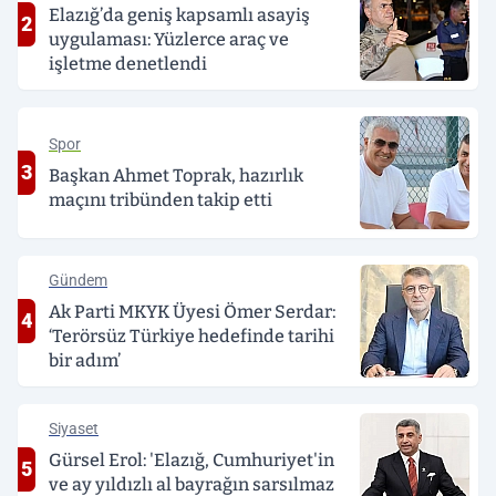
Elazığ’da geniş kapsamlı asayiş
2
uygulaması: Yüzlerce araç ve
işletme denetlendi
Spor
3
Başkan Ahmet Toprak, hazırlık
maçını tribünden takip etti
Gündem
Ak Parti MKYK Üyesi Ömer Serdar:
4
‘Terörsüz Türkiye hedefinde tarihi
bir adım’
Siyaset
Gürsel Erol: 'Elazığ, Cumhuriyet'in
5
ve ay yıldızlı al bayrağın sarsılmaz