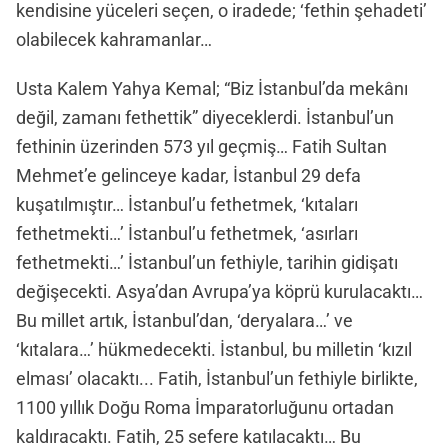
kendisine yüceleri seçen, o iradede; ‘fethin şehadeti’
olabilecek kahramanlar…
Usta Kalem Yahya Kemal; “Biz İstanbul’da mekânı
değil, zamanı fethettik” diyeceklerdi. İstanbul’un
fethinin üzerinden 573 yıl geçmiş… Fatih Sultan
Mehmet’e gelinceye kadar, İstanbul 29 defa
kuşatılmıştır… İstanbul’u fethetmek, ‘kıtaları
fethetmekti…’ İstanbul’u fethetmek, ‘asırları
fethetmekti…’ İstanbul’un fethiyle, tarihin gidişatı
değişecekti. Asya’dan Avrupa’ya köprü kurulacaktı…
Bu millet artık, İstanbul’dan, ‘deryalara…’ ve
‘kıtalara…’ hükmedecekti. İstanbul, bu milletin ‘kızıl
elması’ olacaktı... Fatih, İstanbul’un fethiyle birlikte,
1100 yıllık Doğu Roma İmparatorluğunu ortadan
kaldıracaktı. Fatih, 25 sefere katılacaktı… Bu