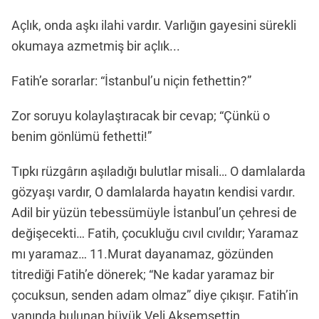
Açlık, onda aşkı ilahi vardır. Varlığın gayesini sürekli
okumaya azmetmiş bir açlık...
Fatih’e sorarlar: “İstanbul’u niçin fethettin?”
Zor soruyu kolaylaştıracak bir cevap; “Çünkü o
benim gönlümü fethetti!”
Tıpkı rüzgârın aşıladığı bulutlar misali… O damlalarda
gözyaşı vardır, O damlalarda hayatın kendisi vardır.
Adil bir yüzün tebessümüyle İstanbul’un çehresi de
değişecekti… Fatih, çocukluğu cıvıl cıvıldır; Yaramaz
mı yaramaz… 11.Murat dayanamaz, gözünden
titrediği Fatih’e dönerek; “Ne kadar yaramaz bir
çocuksun, senden adam olmaz” diye çıkışır. Fatih’in
yanında bulunan büyük Veli Akşemsettin