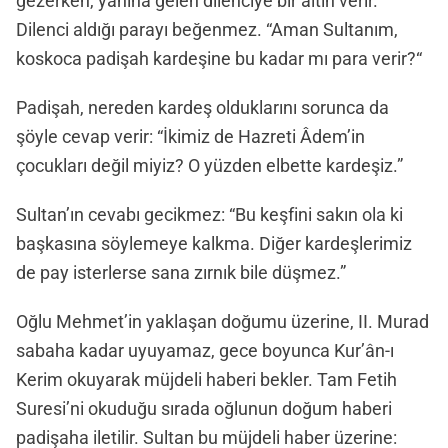
gezerken, yanına gelen dilenciye bir altın verir.
Dilenci aldığı parayı beğenmez. “Aman Sultanım,
koskoca padişah kardeşine bu kadar mı para verir?“
Padişah, nereden kardeş olduklarını sorunca da
şöyle cevap verir: “İkimiz de Hazreti Âdem’in
çocukları değil miyiz? O yüzden elbette kardeşiz.”
Sultan’ın cevabı gecikmez: “Bu keşfini sakın ola ki
başkasına söylemeye kalkma. Diğer kardeşlerimiz
de pay isterlerse sana zırnık bile düşmez.”
Oğlu Mehmet’in yaklaşan doğumu üzerine, II. Murad
sabaha kadar uyuyamaz, gece boyunca Kur’ân-ı
Kerim okuyarak müjdeli haberi bekler. Tam Fetih
Suresi’ni okuduğu sırada oğlunun doğum haberi
padişaha iletilir. Sultan bu müjdeli haber üzerine: