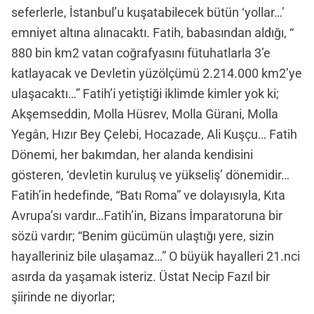
seferlerle, İstanbul’u kuşatabilecek bütün ‘yollar…’
emniyet altına alınacaktı. Fatih, babasından aldığı, “
880 bin km2 vatan coğrafyasını fütuhatlarla 3’e
katlayacak ve Devletin yüzölçümü 2.214.000 km2’ye
ulaşacaktı…” Fatih’i yetiştiği iklimde kimler yok ki;
Akşemseddin, Molla Hüsrev, Molla Gürani, Molla
Yegân, Hızır Bey Çelebi, Hocazade, Ali Kuşçu… Fatih
Dönemi, her bakımdan, her alanda kendisini
gösteren, ‘devletin kuruluş ve yükseliş’ dönemidir…
Fatih’in hedefinde, “Batı Roma” ve dolayısıyla, Kıta
Avrupa’sı vardır…Fatih’in, Bizans İmparatoruna bir
sözü vardır; “Benim gücümün ulaştığı yere, sizin
hayalleriniz bile ulaşamaz…” O büyük hayalleri 21.nci
asırda da yaşamak isteriz. Üstat Necip Fazıl bir
şiirinde ne diyorlar;