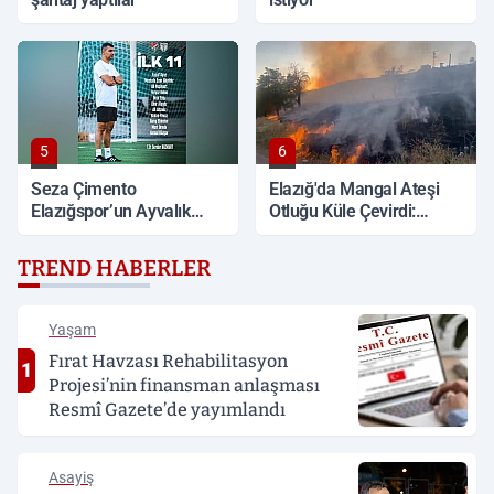
5
6
Seza Çimento
Elazığ'da Mangal Ateşi
Elazığspor’un Ayvalık
Otluğu Küle Çevirdi:
Belediye Spor Maçı İlk
İtfaiye Müdahalesiyle
11’i belli oldu
Söndürüldü
TREND HABERLER
Yaşam
Fırat Havzası Rehabilitasyon
1
Projesi’nin finansman anlaşması
Resmî Gazete’de yayımlandı
Asayiş