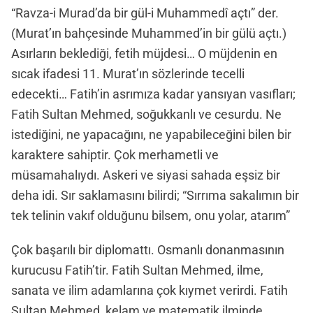
“Ravza-i Murad’da bir gül-i Muhammedî açtı” der.
(Murat’ın bahçesinde Muhammed’in bir gülü açtı.)
Asırların beklediği, fetih müjdesi… O müjdenin en
sıcak ifadesi 11. Murat’ın sözlerinde tecelli
edecekti… Fatih’in asrımıza kadar yansıyan vasıfları;
Fatih Sultan Mehmed, soğukkanlı ve cesurdu. Ne
istediğini, ne yapacağını, ne yapabileceğini bilen bir
karaktere sahiptir. Çok merhametli ve
müsamahalıydı. Askeri ve siyasi sahada eşsiz bir
deha idi. Sır saklamasını bilirdi; “Sırrıma sakalımın bir
tek telinin vakıf olduğunu bilsem, onu yolar, atarım”
Çok başarılı bir diplomattı. Osmanlı donanmasının
kurucusu Fatih’tir. Fatih Sultan Mehmed, ilme,
sanata ve ilim adamlarına çok kıymet verirdi. Fatih
Sultan Mehmed, kelam ve matematik ilminde