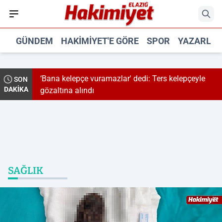
GÜNDEM
HAKIMIYET'E GÖRE
SPOR
YAZARLA
epçe vuramazlar' dedi: Ters kelepçeyle
Rüşvet soruşturma
SON
DAKİKA
alındı
Başkanı tutuklandı
SAĞLIK