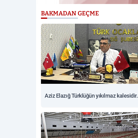
BAKMADAN GEÇME
Aziz Elazığ Türklüğün yıkılmaz kalesidir