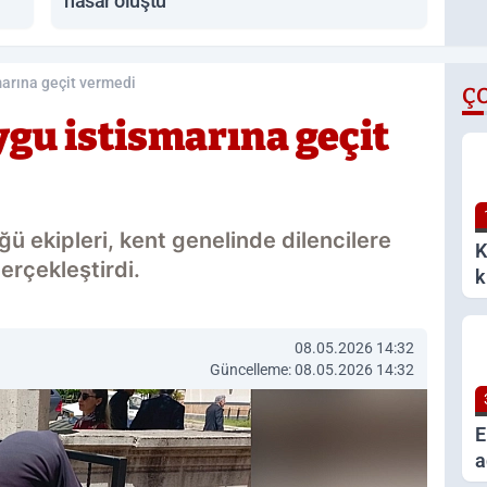
hasar oluştu
marına geçit vermedi
Ç
ygu istismarına geçit
ü ekipleri, kent genelinde dilencilere
K
erçekleştirdi.
k
k
08.05.2026 14:32
Güncelleme: 08.05.2026 14:32
E
a