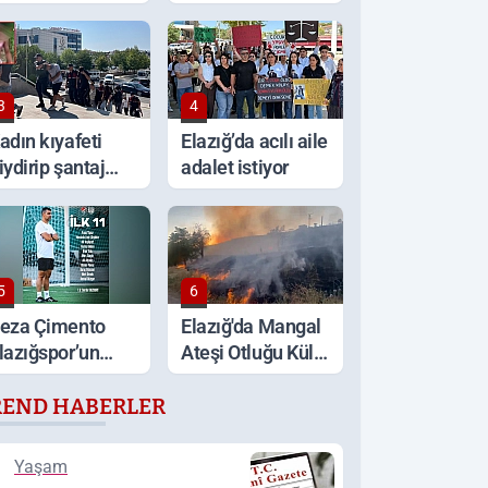
ritik uyarı!
yaşlı kadın
hayatını kaybetti
3
4
adın kıyafeti
Elazığ’da acılı aile
iydirip şantaj
adalet istiyor
aptılar
5
6
eza Çimento
Elazığ'da Mangal
lazığspor’un
Ateşi Otluğu Küle
yvalık Belediye
Çevirdi: İtfaiye
REND HABERLER
por Maçı İlk 11’i
Müdahalesiyle
elli oldu
Söndürüldü
Yaşam