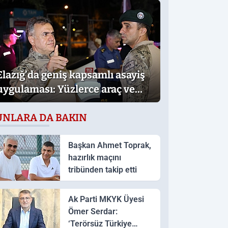
yayımlandı
Elazığ’da geniş kapsamlı asayiş
uygulaması: Yüzlerce araç ve
işletme denetlendi
UNLARA DA BAKIN
Başkan Ahmet Toprak,
hazırlık maçını
tribünden takip etti
Ak Parti MKYK Üyesi
Ömer Serdar:
‘Terörsüz Türkiye