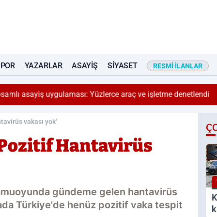
SPOR
YAZARLAR
ASAYIŞ
SIYASET
RESMI İLANLAR
ı asayiş uygulaması: Yüzlerce araç ve işletme denetlendi
ntavirüs vakası yok'
Ç
'Pozitif Hantavirüs
kamuoyunda gündeme gelen hantavirüs
K
mada Türkiye'de henüz pozitif vaka tespit
k