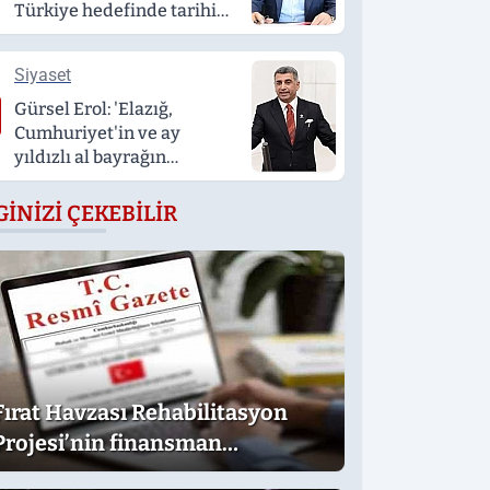
Türkiye hedefinde tarihi
bir adım’
Siyaset
Gürsel Erol: 'Elazığ,
Cumhuriyet'in ve ay
yıldızlı al bayrağın
sarsılmaz kalesidir'
GINIZI ÇEKEBILIR
Fırat Havzası Rehabilitasyon
Projesi’nin finansman
anlaşması Resmî Gazete’de