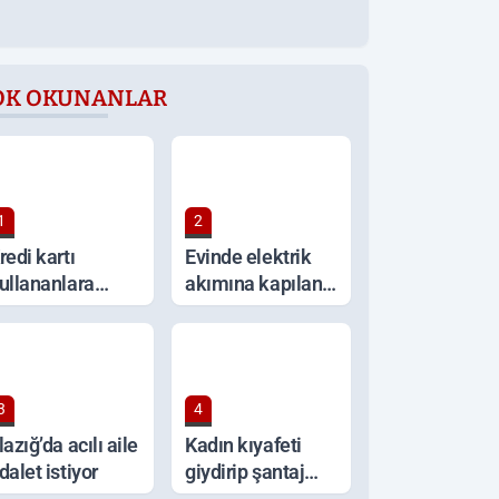
OK OKUNANLAR
1
2
redi kartı
Evinde elektrik
ullananlara
akımına kapılan
ritik uyarı!
yaşlı kadın
hayatını kaybetti
3
4
lazığ’da acılı aile
Kadın kıyafeti
dalet istiyor
giydirip şantaj
yaptılar