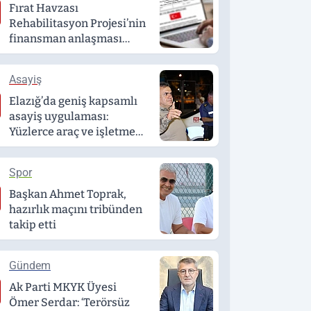
Fırat Havzası
Rehabilitasyon Projesi’nin
finansman anlaşması
Resmî Gazete’de
yayımlandı
Asayiş
Elazığ’da geniş kapsamlı
asayiş uygulaması:
Yüzlerce araç ve işletme
denetlendi
Spor
Başkan Ahmet Toprak,
hazırlık maçını tribünden
takip etti
Gündem
Ak Parti MKYK Üyesi
Ömer Serdar: ‘Terörsüz