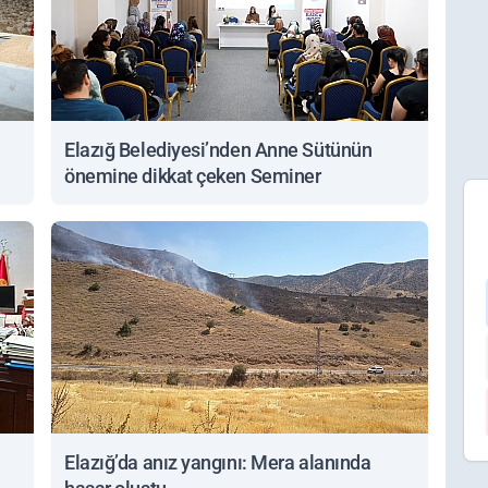
Elazığ Belediyesi’nden Anne Sütünün
önemine dikkat çeken Seminer
Elazığ’da anız yangını: Mera alanında