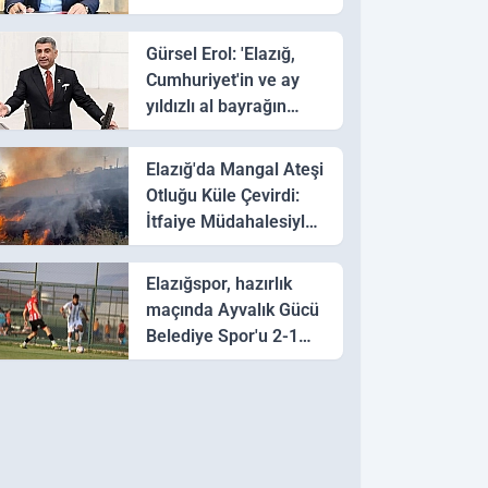
hedefinde tarihi bir
adım’
Gürsel Erol: 'Elazığ,
Cumhuriyet'in ve ay
yıldızlı al bayrağın
sarsılmaz kalesidir'
Elazığ'da Mangal Ateşi
Otluğu Küle Çevirdi:
İtfaiye Müdahalesiyle
Söndürüldü
Elazığspor, hazırlık
maçında Ayvalık Gücü
Belediye Spor'u 2-1
mağlup etti