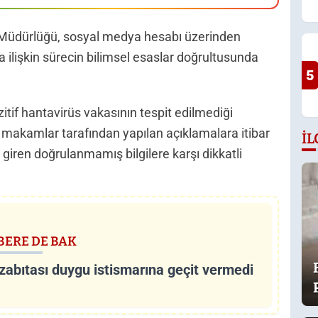
l Müdürlüğü, sosyal medya hesabı üzerinden
 ilişkin sürecin bilimsel esaslar doğrultusunda
5
tif hantavirüs vakasının tespit edilmediği
î makamlar tarafından yapılan açıklamalara itibar
İL
iren doğrulanmamış bilgilere karşı dikkatli
BERE DE BAK
 zabıtası duygu istismarına geçit vermedi