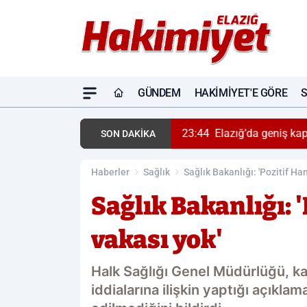
GÜNDEM
HAKIMIYET'E GÖRE
ndı
23:44
Elazığ’da geniş kapsaml
SON DAKİKA
Haberler
Sağlık
Sağlık Bakanlığı: 'Pozitif Ha
Sağlık Bakanlığı: 
vakası yok'
Halk Sağlığı Genel Müdürlüğü, 
iddialarına ilişkin yaptığı açıkla