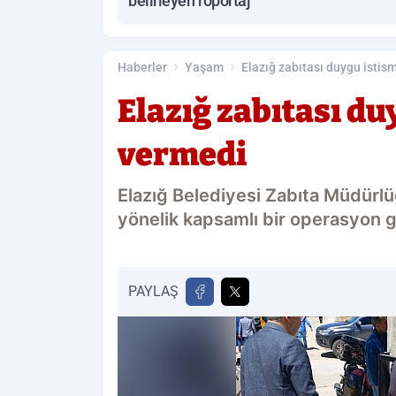
belirleyen röportaj
Haberler
Yaşam
Elazığ zabıtası duygu istis
Elazığ zabıtası du
vermedi
Elazığ Belediyesi Zabıta Müdürlüğ
yönelik kapsamlı bir operasyon g
PAYLAŞ