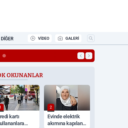
DIĞER
VİDEO
GALERİ
22:27
Başkan Ahmet Toprak, ha
OK OKUNANLAR
1
2
redi kartı
Evinde elektrik
ullananlara
akımına kapılan