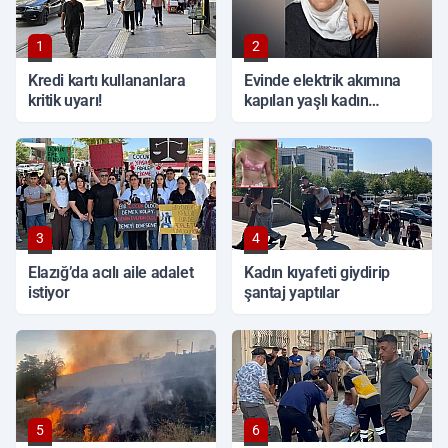
1
2
Kredi kartı kullananlara
Evinde elektrik akımına
kritik uyarı!
kapılan yaşlı kadın
hayatını kaybetti
3
4
Elazığ’da acılı aile adalet
Kadın kıyafeti giydirip
istiyor
şantaj yaptılar
5
6