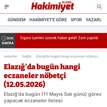
GÜNDEM
HAKIMIYET'E GÖRE
SPOR
YAZARLA
Sigara içenleri üzecek haber geldi! Zam yapıldı
SON
DAKİKA
Haberler
Sağlık
Elazığ'da bugün hangi eczaneler nöbetçi
(12.05.2026)
Elazığ'da bugün hangi
eczaneler nöbetçi
(12.05.2026)
Elazığ'da bugün (11 Mayıs Salı günü) görev
yapacak eczaneler listesi: