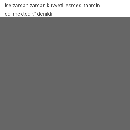
ise zaman zaman kuvvetli esmesi tahmin
edilmektedir.” denildi.
Elazığ merkez, ilçeler ve çevre illerde hava
sıcaklıkları ise şu şekilde:
Elazığ/Merkez: 22°C
Ağın: 22°C
Alacakaya: 20°C
Arıcak: 22°C
Baskil: 20°C
BU HABERE DE BAK
SGK borçluları müjde: taksit