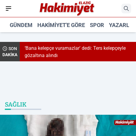
GÜNDEM
HAKIMIYET'E GÖRE
SPOR
YAZARLA
edi: Ters kelepçeyle
Rüşvet soruşturmasında Menderes Be
SON
DAKİKA
Başkanı tutuklandı
SAĞLIK