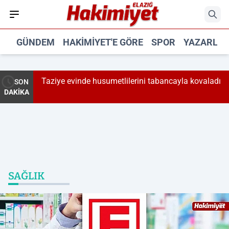
GÜNDEM
HAKIMIYET'E GÖRE
SPOR
YAZARLA
etlilerini tabancayla kovaladı
Elazığ'da afet risk azaltma 
SON
DAKİKA
yatırıldı
SAĞLIK