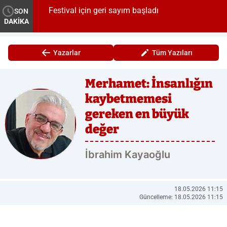
rtından
Festival için geri sayım başladı
SON
DAKİKA
Yazarlar
Tüm Yazıları
Merhamet: İnsanlığın
kaybetmemesi
gereken en büyük
değer
İbrahim Kayaoğlu
18.05.2026 11:15
Güncelleme: 18.05.2026 11:15