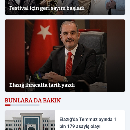
Festival için geri sayım başladı
Elazığ ihracatta tarih yazdı
BUNLARA DA BAKIN
Elazığ'da Temmuz ayında 1
bin 179 asayiş olayı