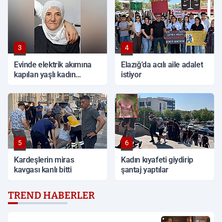
3
4
Evinde elektrik akımına
Elazığ’da acılı aile adalet
kapılan yaşlı kadın
istiyor
hayatını kaybetti
5
6
Kardeşlerin miras
Kadın kıyafeti giydirip
kavgası kanlı bitti
şantaj yaptılar
TREND HABERLER