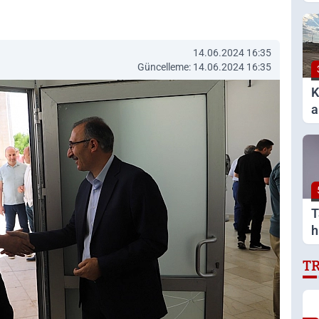
b
ö
14.06.2024 16:35
Güncelleme: 14.06.2024 16:35
K
a
b
y
T
h
t
T
k