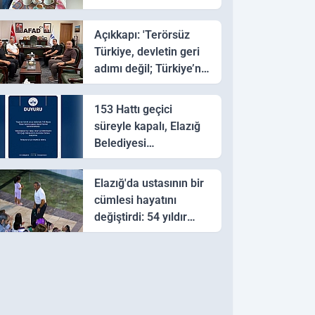
Açıkkapı: 'Terörsüz
Türkiye, devletin geri
adımı değil; Türkiye’nin
daha güçlü yarınlara
yürüyüşüdür'
153 Hattı geçici
süreyle kapalı, Elazığ
Belediyesi
Vatandaşları 185’e
yönlendirdi
Elazığ'da ustasının bir
cümlesi hayatını
değiştirdi: 54 yıldır
halay çekiyor