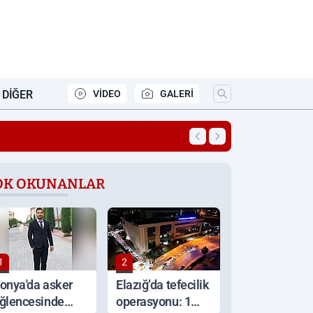
DIĞER
VİDEO
GALERİ
16:31
İçişleri Bakanlığı’
OK OKUNANLAR
1
2
onya'da asker
Elazığ’da tefecilik
ğlencesinde
operasyonu: 1