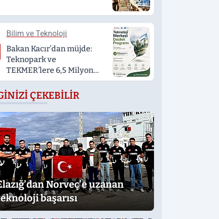
Bilim ve Teknoloji
Bakan Kacır’dan müjde:
Teknopark ve
TEKMER’lere 6,5 Milyon
TL’lik hızlandırma desteği
GINIZI ÇEKEBILIR
Elazığ’dan Norveç’e uzanan
teknoloji başarısı