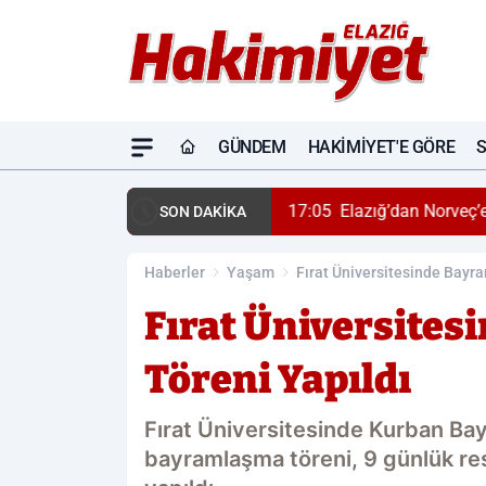
GÜNDEM
HAKIMIYET'E GÖRE
17:05
Elazığ’dan Norveç’e
SON DAKİKA
Haberler
Yaşam
Fırat Üniversitesinde Bayr
Fırat Üniversite
Töreni Yapıldı
Fırat Üniversitesinde Kurban Bay
bayramlaşma töreni, 9 günlük res