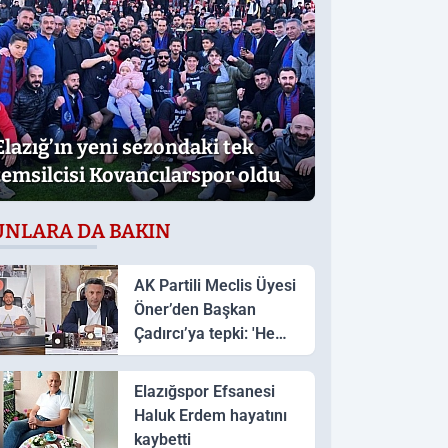
Elazığ’ın yeni sezondaki tek
temsilcisi Kovancılarspor oldu
UNLARA DA BAKIN
AK Partili Meclis Üyesi
Öner’den Başkan
Çadırcı’ya tepki: 'Hem
borç hem de faiz var'
Elazığspor Efsanesi
Haluk Erdem hayatını
kaybetti