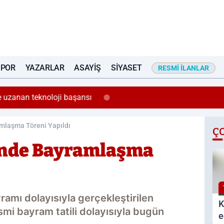
SPOR
YAZARLAR
ASAYIŞ
SIYASET
RESMI İLANLAR
 uzanan teknoloji başarısı
amlaşma Töreni Yapıldı
Ç
sinde Bayramlaşma
ramı dolayısıyla gerçekleştirilen
K
mi bayram tatili dolayısıyla bugün
e