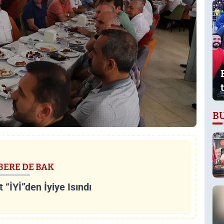
B
BERE DE BAK
 “İYİ”den İyiye Isındı