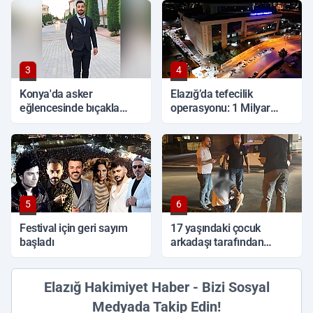
3
4
Konya'da asker
Elazığ’da tefecilik
eğlencesinde bıçakla
operasyonu: 1 Milyar
kavga: 1 ölü
TL'lik vurgun, 6 tutuklama
5
6
Festival için geri sayım
17 yaşındaki çocuk
başladı
arkadaşı tarafından
sırtından bıçaklandı
Elazığ Hakimiyet Haber - Bizi Sosyal
Medyada Takip Edin!