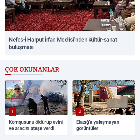
Nefes-İ Harput İrfan Meclisi’nden kültür-sanat
buluşması
ÇOK OKUNANLAR
1
2
Komşusunu öldürüp evini
Elazığ'a yakışmayan
ve aracını ateşe verdi
görüntüler