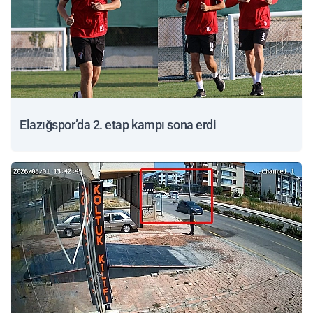
Elazığspor’da 2. etap kampı sona erdi