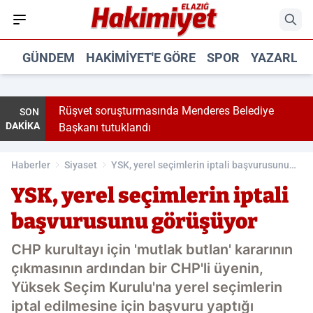
GÜNDEM
HAKIMIYET'E GÖRE
SPOR
YAZARLA
çeyle
Rüşvet soruşturmasında Menderes Belediye
SON
DAKİKA
Başkanı tutuklandı
Haberler
Siyaset
YSK, yerel seçimlerin iptali başvurusunu
görüşüyor
YSK, yerel seçimlerin iptali
başvurusunu görüşüyor
CHP kurultayı için 'mutlak butlan' kararının
çıkmasının ardından bir CHP'li üyenin,
Yüksek Seçim Kurulu'na yerel seçimlerin
iptal edilmesine için başvuru yaptığı