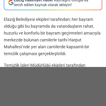
Elazığ Hakimiyet Haber
kaynağını Google'da
tercih edilen kaynak olarak ekleyin!
Elazığ Belediyesi ekipleri tarafından; her bayram
olduğu gibi bu bayramda da vatandaşların rahat,
huzurlu ve konforlu bir bayram geçirmeleri amacıyla
merkezde bulunan camilerle tarihi Harput
Mahallesi’nde yer alan camilerde kapsamlı bir
temizlik çalışması gerçekleştirildi.
Temizlik İşleri Müdürlüğü ekipleri tarafından
yürütülen çalışmalarla, camilerin iç bölümleri buharlı
makinelerle temizlendi, halılar gül suyu ile yıkandı.
Sadece iç mekanlarla sınırlı kalmayan ekipler, cami
çevrelerinde de kapsamlı bir süpürme ve yıkama
işlemi gerçekleştirdi.