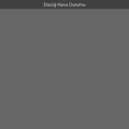
Elazığ Hava Durumu
Elazığ Nöbetçi Eczaneler
Elazığ Trafik Kazası
Gürsel Erol
Şahin Şerifoğulları
Elazığ Hakimiyet Haber
www.elazighakimiyethaber.com
Künye
İletişim Bilgileri
Reklam
Gizlilik Politikası