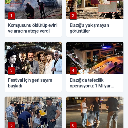
1
2
Komşusunu öldürüp evini
Elazığ'a yakışmayan
ve aracını ateşe verdi
görüntüler
3
4
Festival için geri sayım
Elazığ’da tefecilik
başladı
operasyonu: 1 Milyar
TL'lik vurgun, 6 tutuklama
5
6