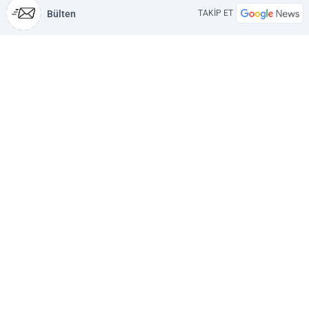
Bülten
TAKİP ET