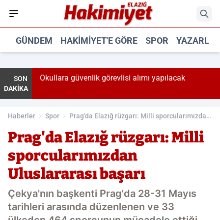
GÜNDEM
HAKIMIYET'E GÖRE
SPOR
YAZARLA
Okullara güvenlik görevlisi alımı yapılacak
SON
DAKİKA
Haberler
Spor
Prag'da Elazığ rüzgarı: Milli sporcularımızdan
Uluslararası başarı
Prag'da Elazığ rüzgarı: Milli
sporcularımızdan
Uluslararası başarı
Çekya'nın başkenti Prag'da 28-31 Mayıs
tarihleri arasında düzenlenen ve 33