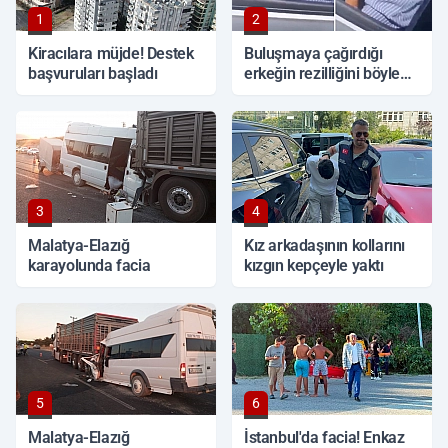
1
2
Kiracılara müjde! Destek
Buluşmaya çağırdığı
başvuruları başladı
erkeğin rezilliğini böyle
ifşa etti
3
4
Malatya-Elazığ
Kız arkadaşının kollarını
karayolunda facia
kızgın kepçeyle yaktı
5
6
Malatya-Elazığ
İstanbul'da facia! Enkaz