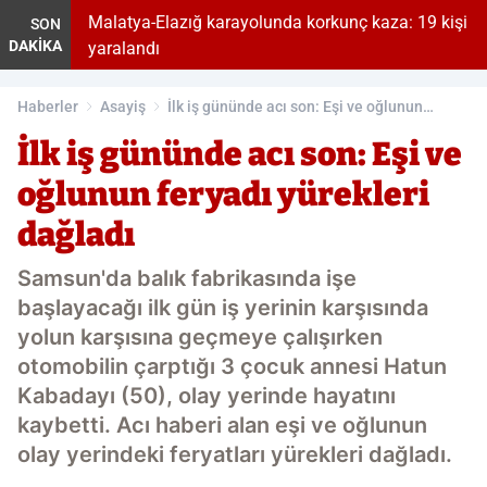
Malatya-Elazığ karayolunda korkunç kaza: 19 kişi
SON
DAKİKA
yaralandı
Haberler
Asayiş
İlk iş gününde acı son: Eşi ve oğlunun
feryadı yürekleri dağladı
İlk iş gününde acı son: Eşi ve
oğlunun feryadı yürekleri
dağladı
Samsun'da balık fabrikasında işe
başlayacağı ilk gün iş yerinin karşısında
yolun karşısına geçmeye çalışırken
otomobilin çarptığı 3 çocuk annesi Hatun
Kabadayı (50), olay yerinde hayatını
kaybetti. Acı haberi alan eşi ve oğlunun
olay yerindeki feryatları yürekleri dağladı.