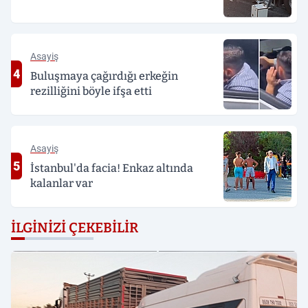
Asayiş
4
Buluşmaya çağırdığı erkeğin
rezilliğini böyle ifşa etti
Asayiş
5
İstanbul'da facia! Enkaz altında
kalanlar var
İLGINIZI ÇEKEBILIR