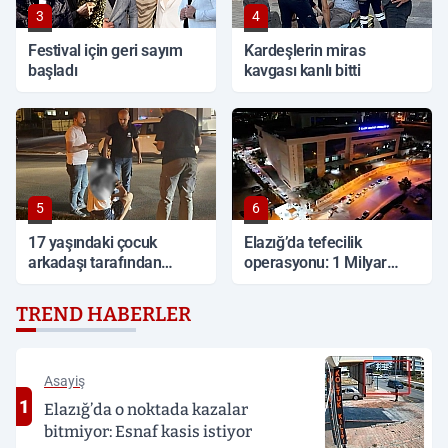
3
4
Festival için geri sayım
Kardeşlerin miras
başladı
kavgası kanlı bitti
5
6
17 yaşındaki çocuk
Elazığ’da tefecilik
arkadaşı tarafından
operasyonu: 1 Milyar
sırtından bıçaklandı
TL'lik vurgun, 6 tutuklama
TREND HABERLER
Asayiş
1
Elazığ’da o noktada kazalar
bitmiyor: Esnaf kasis istiyor