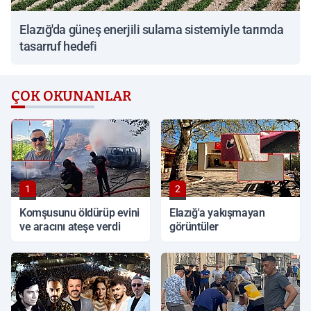
Elazığ'da güneş enerjili sulama sistemiyle tarımda
tasarruf hedefi
ÇOK OKUNANLAR
1
2
Komşusunu öldürüp evini
Elazığ'a yakışmayan
ve aracını ateşe verdi
görüntüler