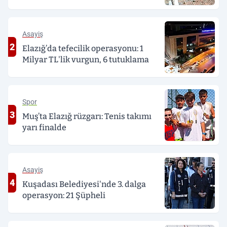
Asayiş
2
Elazığ’da tefecilik operasyonu: 1
Milyar TL'lik vurgun, 6 tutuklama
Spor
3
Muş’ta Elazığ rüzgarı: Tenis takımı
yarı finalde
Asayiş
4
Kuşadası Belediyesi'nde 3. dalga
operasyon: 21 Şüpheli