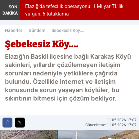
sis
Elazığ’da tefecilik operasyonu: 1 Milyar TL'lik
M
SON
DAKİKA
vurgun, 6 tutuklama
Haberler
Gündem
Şebekesiz Köy….
Şebekesiz Köy….
Elazığ'ın Baskil ilçesine bağlı Karakaş Köyü
sakinleri, yıllardır çözülemeyen iletişim
sorunları nedeniyle yetkililere çağrıda
bulundu. Özellikle internet ve iletişim
konusunda sorun yaşayan köylüler, bu
sıkıntının bitmesi için çözüm bekliyor.
11.05.2026 17:07
Güncelleme: 11.05.2026 17:07