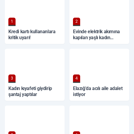
1
2
Kredi kartı kullananlara
Evinde elektrik akımına
kritik uyarı!
kapılan yaşlı kadın
hayatını kaybetti
3
4
Kadın kıyafeti giydirip
Elazığ’da acılı aile adalet
şantaj yaptılar
istiyor