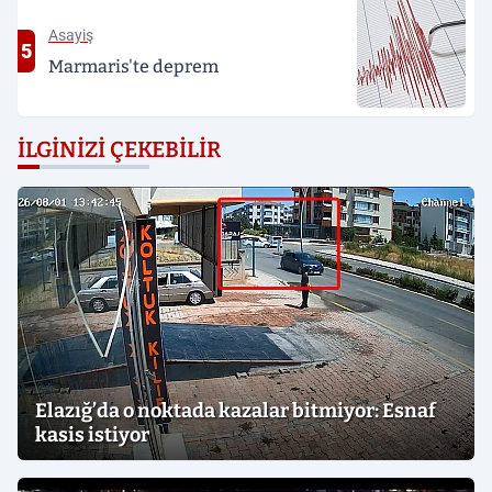
Asayiş
5
Marmaris'te deprem
İLGINIZI ÇEKEBILIR
Elazığ’da o noktada kazalar bitmiyor: Esnaf
kasis istiyor