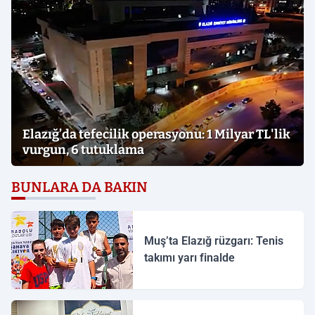
Elazığ’da tefecilik operasyonu: 1 Milyar TL'lik
vurgun, 6 tutuklama
BUNLARA DA BAKIN
Muş’ta Elazığ rüzgarı: Tenis
takımı yarı finalde