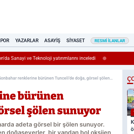
SPOR
YAZARLAR
ASAYIŞ
SIYASET
RESMI İLANLAR
13:27
Elazığ’da fiyatını duyan poşet poşet a
Ç
Sonbahar renklerine bürünen Tunceli'de doğa, görsel şölen
sunuyor
ine bürünen
görsel şölen sunuyor
K
harda adeta görsel bir şölen sunuyor.
ö
en doğaseverler, bir yandan bol oksijen