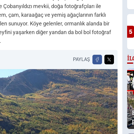
ve Çobanyıldızı mevkii, doğa fotoğrafçıları ile
m, çam, karaağaç ve yemiş ağaçlarının farklı
ölen sunuyor. Köye gelenler, ormanlık alanda bir
5
eyfini yaşarken diğer yandan da bol bol fotoğraf
.
İL
PAYLAŞ