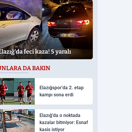
Elazığ'da feci kaza! 5 yaralı
UNLARA DA BAKIN
Elazığspor’da 2. etap
kampı sona erdi
Elazığ’da o noktada
kazalar bitmiyor: Esnaf
kasis istiyor