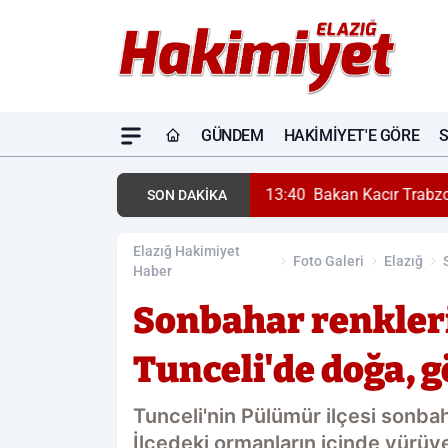
GÜNDEM
HAKIMIYET'E GÖRE
loji yatırımlarını inceledi
SON DAKİKA
Elazığ Hakimiyet
Foto Galeri
Elazığ
Haber
Sonbahar renkler
Tunceli'de doğa, 
Tunceli'nin Pülümür ilçesi sonba
İlçedeki ormanların içinde yürüy