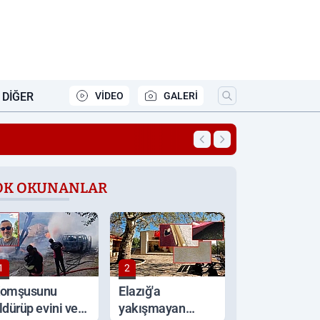
DIĞER
VİDEO
GALERİ
ldı
OK OKUNANLAR
1
2
omşusunu
Elazığ'a
ldürüp evini ve
yakışmayan