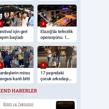
racını ateşe
görüntüler
erdi
3
4
estival için geri
Elazığ’da tefecilik
ayım başladı
operasyonu: 1
Milyar TL'lik
vurgun, 6
tutuklama
5
6
ardeşlerin miras
17 yaşındaki
avgası kanlı bitti
çocuk arkadaşı
tarafından
REND HABERLER
sırtından
bıçaklandı
Bilim ve Teknoloji