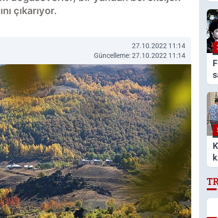
a
nı çıkarıyor.
v
27.10.2022 11:14
Güncelleme: 27.10.2022 11:14
F
s
K
k
T