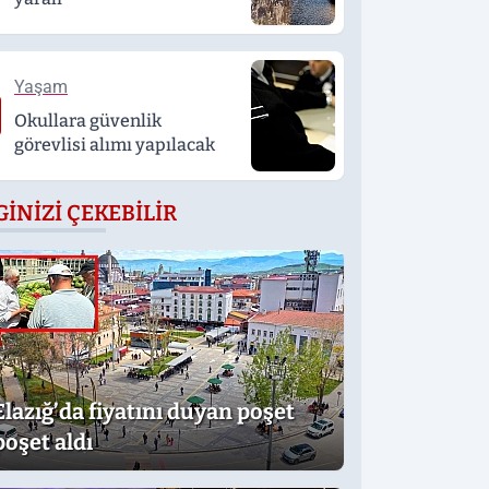
Yaşam
Okullara güvenlik
görevlisi alımı yapılacak
GINIZI ÇEKEBILIR
Elazığ’da fiyatını duyan poşet
poşet aldı