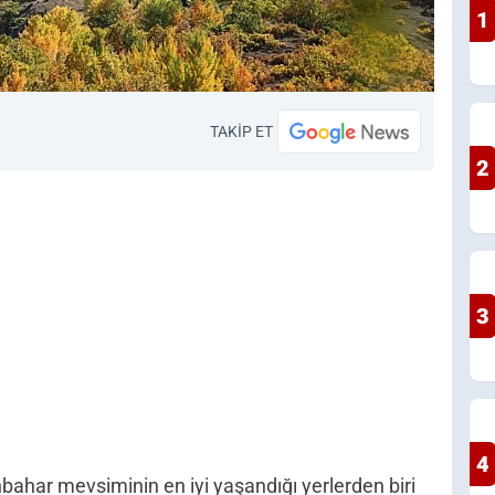
1
TAKİP ET
2
3
4
nbahar mevsiminin en iyi yaşandığı yerlerden biri