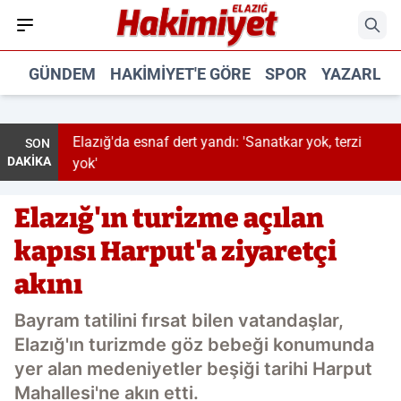
GÜNDEM
HAKIMIYET'E GÖRE
SPOR
YAZARLA
Elazığ'da esnaf dert yandı: 'Sanatkar yok, terzi
SON
DAKİKA
yok'
Elazığ'ın turizme açılan
kapısı Harput'a ziyaretçi
akını
Bayram tatilini fırsat bilen vatandaşlar,
Elazığ'ın turizmde göz bebeği konumunda
yer alan medeniyetler beşiği tarihi Harput
Mahallesi'ne akın etti.