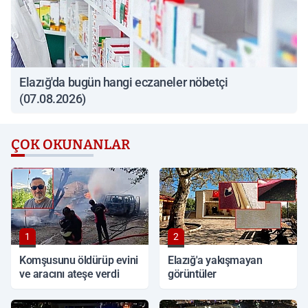
Elazığ'da bugün hangi eczaneler nöbetçi
(07.08.2026)
ÇOK OKUNANLAR
1
2
Komşusunu öldürüp evini
Elazığ'a yakışmayan
ve aracını ateşe verdi
görüntüler