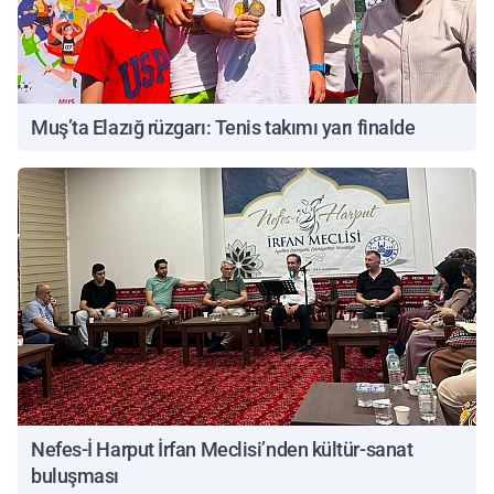
Muş’ta Elazığ rüzgarı: Tenis takımı yarı finalde
Nefes-İ Harput İrfan Meclisi’nden kültür-sanat
buluşması