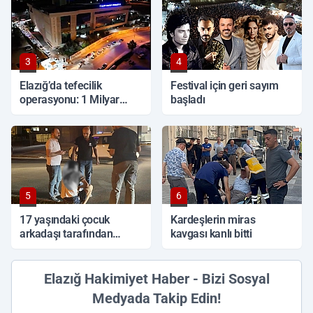
3
4
Elazığ’da tefecilik
Festival için geri sayım
operasyonu: 1 Milyar
başladı
TL'lik vurgun, 6 tutuklama
5
6
17 yaşındaki çocuk
Kardeşlerin miras
arkadaşı tarafından
kavgası kanlı bitti
sırtından bıçaklandı
Elazığ Hakimiyet Haber - Bizi Sosyal
Medyada Takip Edin!