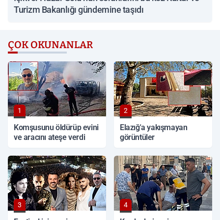
Turizm Bakanlığı gündemine taşıdı
ÇOK OKUNANLAR
1
2
Komşusunu öldürüp evini
Elazığ'a yakışmayan
ve aracını ateşe verdi
görüntüler
3
4