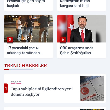
Festival için geri sayım
Kardeşlerin miras
başladı
kavgası kanlı bitti
5
6
17 yaşındaki çocuk
ORC araştırmasında
arkadaşı tarafından
Şahin Şerifoğulları
sırtından bıçaklandı
Türkiye ikincisi oldu
TREND HABERLER
Yaşam
1
Tapu sahiplerini ilgilendiren yeni
dönem başlıyor