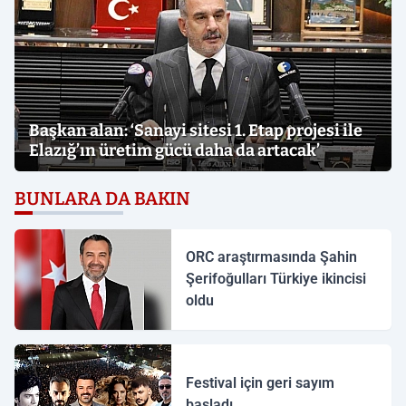
Başkan alan: ‘Sanayi sitesi 1. Etap projesi ile
Elazığ’ın üretim gücü daha da artacak’
BUNLARA DA BAKIN
ORC araştırmasında Şahin
Şerifoğulları Türkiye ikincisi
oldu
Festival için geri sayım
başladı