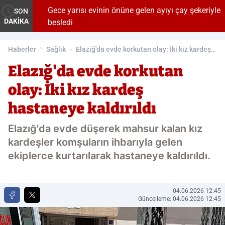
şlıyor
Gece yarısı evinin önüne gelen ayıyı çay şekeriyle
SON
DAKİKA
besledi
Haberler
Sağlık
Elazığ'da evde korkutan olay: İki kız kardeş
hastaneye kaldırıldı
Elazığ'da evde korkutan
olay: İki kız kardeş
hastaneye kaldırıldı
Elazığ'da evde düşerek mahsur kalan kız
kardeşler komşuların ihbarıyla gelen
ekiplerce kurtarılarak hastaneye kaldırıldı.
04.06.2026 12:45
Güncelleme: 04.06.2026 12:45