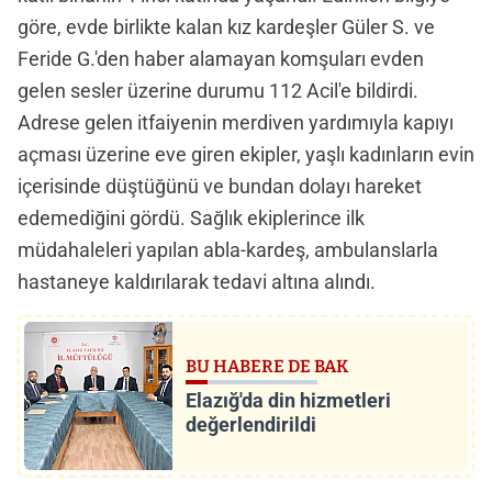
göre, evde birlikte kalan kız kardeşler Güler S. ve
Feride G.'den haber alamayan komşuları evden
gelen sesler üzerine durumu 112 Acil'e bildirdi.
Adrese gelen itfaiyenin merdiven yardımıyla kapıyı
açması üzerine eve giren ekipler, yaşlı kadınların evin
içerisinde düştüğünü ve bundan dolayı hareket
edemediğini gördü. Sağlık ekiplerince ilk
müdahaleleri yapılan abla-kardeş, ambulanslarla
hastaneye kaldırılarak tedavi altına alındı.
BU HABERE DE BAK
Elazığ'da din hizmetleri
değerlendirildi