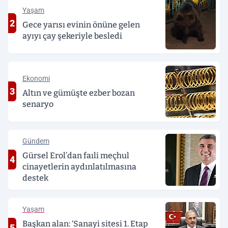
Yaşam
2
Gece yarısı evinin önüne gelen
ayıyı çay şekeriyle besledi
Ekonomi
3
Altın ve gümüşte ezber bozan
senaryo
Gündem
Gürsel Erol’dan faıli meçhul
4
cinayetlerin aydınlatılmasına
destek
Yaşam
Başkan alan: ‘Sanayi sitesi 1. Etap
5