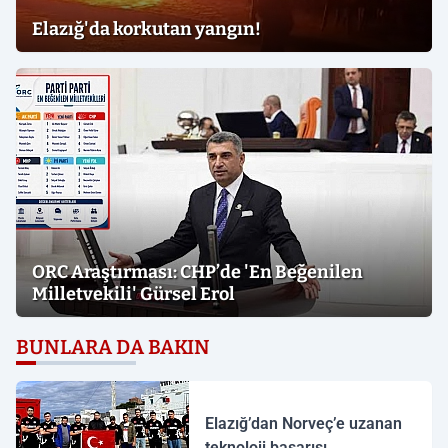
Elazığ'da korkutan yangın!
ORC Araştırması: CHP’de 'En Beğenilen
Milletvekili' Gürsel Erol
BUNLARA DA BAKIN
Elazığ’dan Norveç’e uzanan
teknoloji başarısı