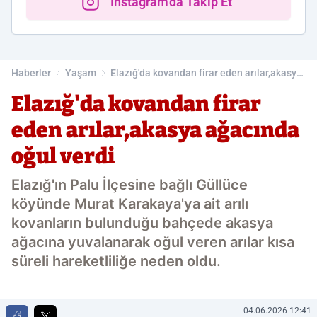
Instagram'da Takip Et
Haberler
Yaşam
Elazığ'da kovandan firar eden arılar,akasya
ağacında oğul verdi
Elazığ'da kovandan firar
eden arılar,akasya ağacında
oğul verdi
Elazığ'ın Palu İlçesine bağlı Güllüce
köyünde Murat Karakaya'ya ait arılı
kovanların bulunduğu bahçede akasya
ağacına yuvalanarak oğul veren arılar kısa
süreli hareketliliğe neden oldu.
04.06.2026 12:41