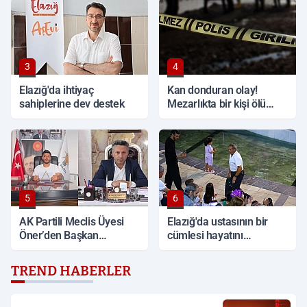
3
4
Elazığ'da ihtiyaç
Kan donduran olay!
sahiplerine dev destek
Mezarlıkta bir kişi ölü
bulundu
5
6
AK Partili Meclis Üyesi
Elazığ'da ustasının bir
Öner’den Başkan
cümlesi hayatını
Çadırcı’ya tepki: 'Hem
değiştirdi: 54 yıldır halay
borç hem de faiz var'
çekiyor
TREND HABERLER