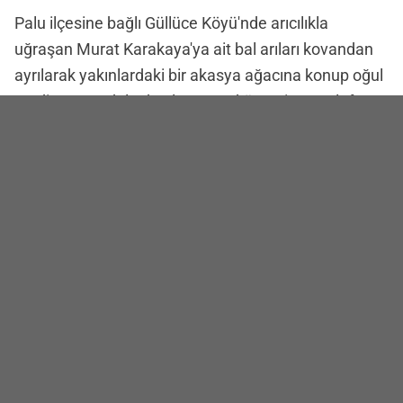
Palu ilçesine bağlı Güllüce Köyü'nde arıcılıkla
uğraşan Murat Karakaya'ya ait bal arıları kovandan
ayrılarak yakınlardaki bir akasya ağacına konup oğul
verdi.Ağacın dalında oluşan arı kümesi cep telefonu
ile görüntülenirken, Karakaya'nın ise oğul veren
arıları toplayarak yeniden kovana yerleştirdiği anlar
görüntülendi.
Haber Merkezi
İlk Yorum Yazan Sen Ol!