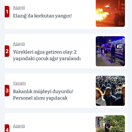
Asayiş
1
Elazığ'da korkutan yangın!
Asayiş
2
Yürekleri ağza getiren olay: 2
yaşındaki çocuk ağır yaralandı
Yaşam
3
Bakanlık müjdeyi duyurdu!
Personel alımı yapılacak
Asayiş
4