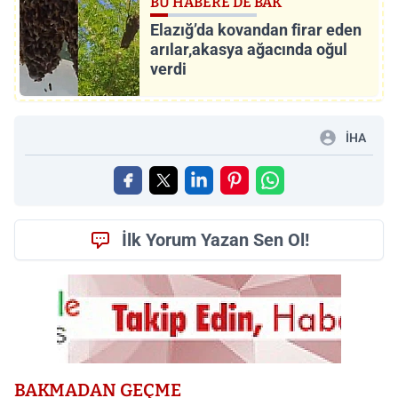
BU HABERE DE BAK
Elazığ’da kovandan firar eden
arılar,akasya ağacında oğul
verdi
İHA
İlk Yorum Yazan Sen Ol!
BAKMADAN GEÇME