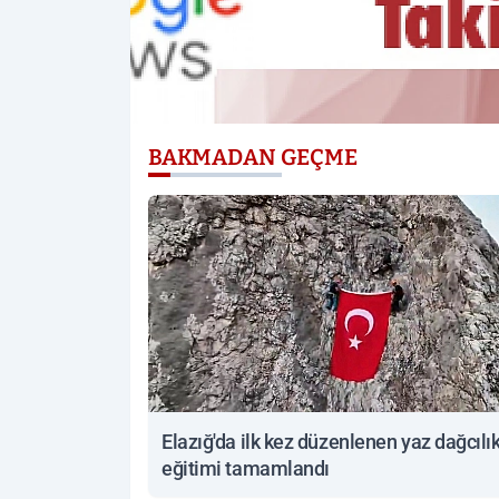
BAKMADAN GEÇME
Elazığ'da ilk kez düzenlenen yaz dağcılı
eğitimi tamamlandı