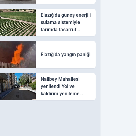
geldi
Elazığ'da güneş enerjili
sulama sistemiyle
tarımda tasarruf
hedefi
Elazığ'da yangın paniği
Nailbey Mahallesi
yenilendi Yol ve
kaldırım yenileme
çalışmaları
tamamlandı