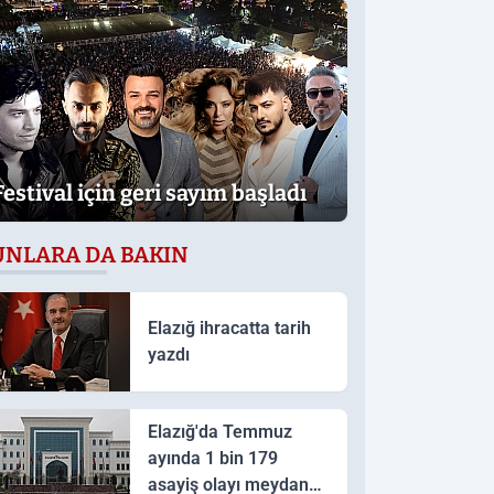
Festival için geri sayım başladı
UNLARA DA BAKIN
Elazığ ihracatta tarih
yazdı
Elazığ'da Temmuz
ayında 1 bin 179
asayiş olayı meydana