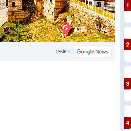
1
2
TAKİP ET
3
4