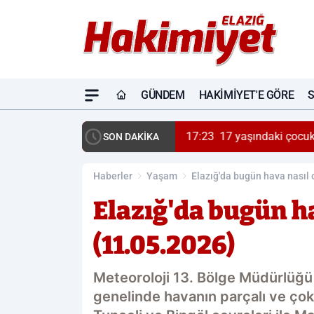
GÜNDEM
HAKIMIYET'E GÖRE
17:23
17 yaşındaki çocuk
SON DAKİKA
Haberler
Yaşam
Elazığ'da bugün hava nasıl 
Elazığ'da bugün h
(11.05.2026)
Meteoroloji 13. Bölge Müdürlüğü 
genelinde havanın parçalı ve çok 