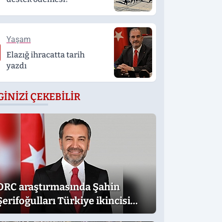
Yaşam
Elazığ ihracatta tarih
yazdı
GINIZI ÇEKEBILIR
ORC araştırmasında Şahin
Şerifoğulları Türkiye ikincisi
oldu