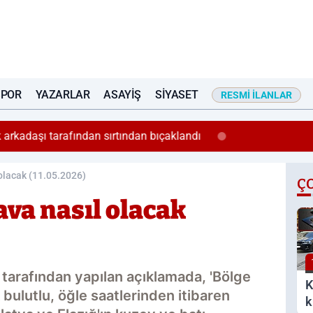
SPOR
YAZARLAR
ASAYIŞ
SIYASET
RESMI İLANLAR
 arkadaşı tarafından sırtından bıçaklandı
olacak (11.05.2026)
Ç
ava nasıl olacak
tarafından yapılan açıklamada, 'Bölge
K
bulutlu, öğle saatlerinden itibaren
k