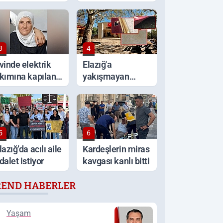
ritik uyarı!
aracını ateşe
verdi
3
4
vinde elektrik
Elazığ'a
kımına kapılan
yakışmayan
aşlı kadın
görüntüler
ayatını kaybetti
5
6
lazığ’da acılı aile
Kardeşlerin miras
dalet istiyor
kavgası kanlı bitti
REND HABERLER
Yaşam