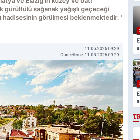
latya ve Elazığ'ın kuzey ve batı
k
k gürültülü sağanak yağışlı geçeceği
u hadisesinin görülmesi beklenmektedir. '
E
a
11.05.2026 09:29
Güncelleme: 11.05.2026 09:29
y
h
E
a
T