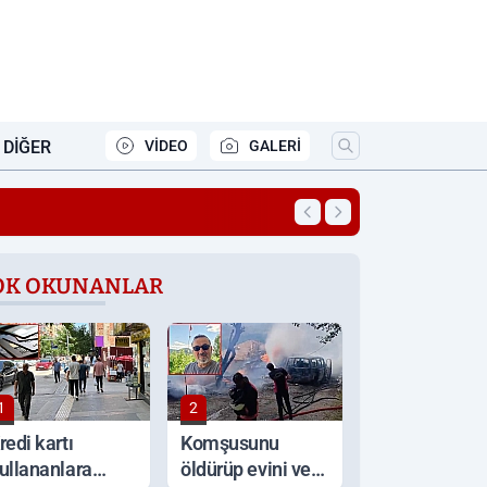
DIĞER
VİDEO
GALERİ
17:06
Festival için geri 
OK OKUNANLAR
1
2
redi kartı
Komşusunu
ullananlara
öldürüp evini ve