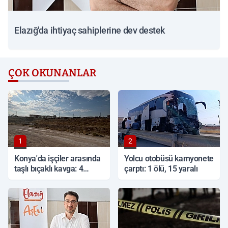
Elazığ'da ihtiyaç sahiplerine dev destek
ÇOK OKUNANLAR
1
2
Konya'da işçiler arasında
Yolcu otobüsü kamyonete
taşlı bıçaklı kavga: 4
çarptı: 1 ölü, 15 yaralı
yaralı