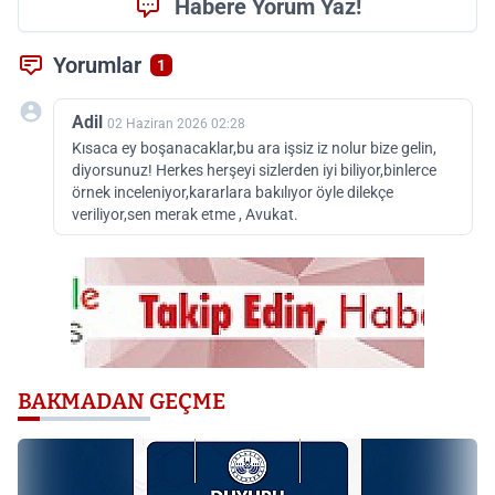
Habere Yorum Yaz!
Yorumlar
1
Adil
02 Haziran 2026 02:28
Kısaca ey boşanacaklar,bu ara işsiz iz nolur bize gelin,
diyorsunuz! Herkes herşeyi sizlerden iyi biliyor,binlerce
örnek inceleniyor,kararlara bakılıyor öyle dilekçe
veriliyor,sen merak etme , Avukat.
BAKMADAN GEÇME