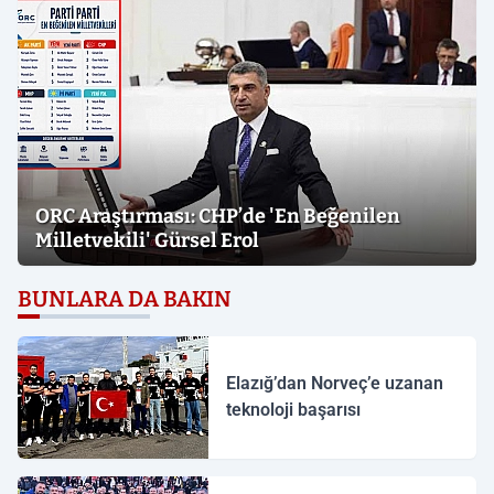
ORC Araştırması: CHP’de 'En Beğenilen
Milletvekili' Gürsel Erol
BUNLARA DA BAKIN
Elazığ’dan Norveç’e uzanan
teknoloji başarısı