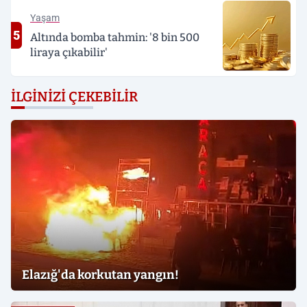
Yaşam
5
Altında bomba tahmin: '8 bin 500
liraya çıkabilir'
İLGINIZI ÇEKEBILIR
Elazığ'da korkutan yangın!