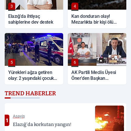
3
4
Elazığ'da ihtiyaç
Kan donduran olay!
sahiplerine dev destek
Mezarlıkta bir kişi ölü
bulundu
5
6
Yürekleri ağza getiren
AK Partili Meclis Üyesi
olay: 2 yaşındaki çocuk
Öner’den Başkan
ağır yaralandı
Çadırcı’ya tepki: 'Hem
borç hem de faiz var'
TREND HABERLER
Asayiş
1
Elazığ'da korkutan yangın!