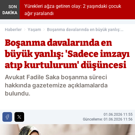
Yürekleri ağza getiren olay: 2 yaşındaki çocuk
SON
DAKİKA
ağır yaralandı
Haberler
Yaşam
Boşanma davalarında en büyük yanlış:
'Sadece imzayı atıp kurtulurum' düşüncesi
Boşanma davalarında en
büyük yanlış: 'Sadece imzayı
atıp kurtulurum' düşüncesi
Avukat Fadile Saka boşanma süreci
hakkında gazetemize açıklamalarda
bulundu.
01.06.2026 11:55
Güncelleme: 01.06.2026 11:56