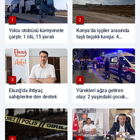
1
2
Yolcu otobüsü kamyonete
Konya'da işçiler arasında
çarptı: 1 ölü, 15 yaralı
taşlı bıçaklı kavga: 4
yaralı
3
4
Elazığ'da ihtiyaç
Yürekleri ağza getiren
sahiplerine dev destek
olay: 2 yaşındaki çocuk
ağır yaralandı
5
6