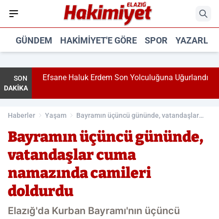
GÜNDEM
HAKIMIYET'E GÖRE
SPOR
YAZARLA
şti!
Efsane Haluk Erdem Son Yolculuğuna Uğurlandı
SON
DAKİKA
Haberler
Yaşam
Bayramın üçüncü gününde, vatandaşlar
cuma namazında camileri doldurdu
Bayramın üçüncü gününde,
vatandaşlar cuma
namazında camileri
doldurdu
Elazığ'da Kurban Bayramı'nın üçüncü