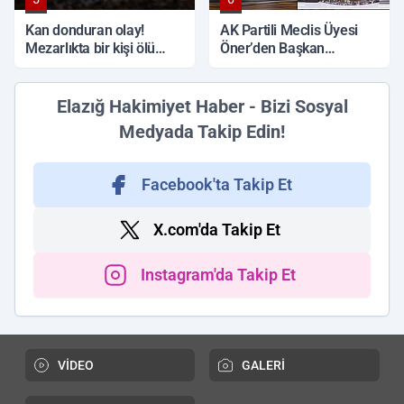
Kan donduran olay!
AK Partili Meclis Üyesi
Mezarlıkta bir kişi ölü
Öner’den Başkan
bulundu
Çadırcı’ya tepki: 'Hem
borç hem de faiz var'
Elazığ Hakimiyet Haber - Bizi Sosyal
Medyada Takip Edin!
Facebook'ta Takip Et
X.com'da Takip Et
Instagram'da Takip Et
VİDEO
GALERİ