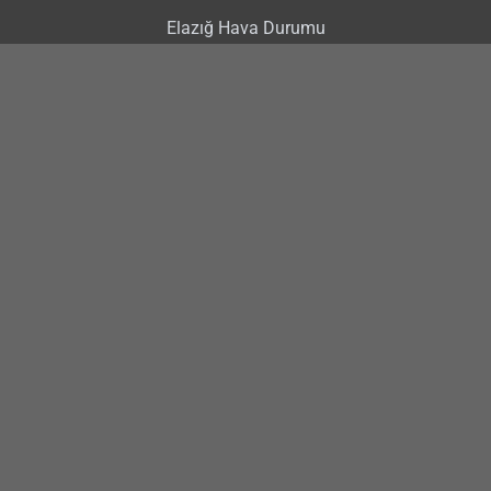
Elazığ Hava Durumu
Elazığ Nöbetçi Eczaneler
Elazığ Trafik Kazası
Gürsel Erol
Şahin Şerifoğulları
Elazığ Hakimiyet Haber
www.elazighakimiyethaber.com
Künye
İletişim Bilgileri
Reklam
Gizlilik Politikası