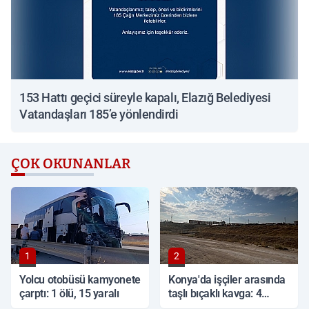
153 Hattı geçici süreyle kapalı, Elazığ Belediyesi
Vatandaşları 185’e yönlendirdi
ÇOK OKUNANLAR
1
2
Yolcu otobüsü kamyonete
Konya'da işçiler arasında
çarptı: 1 ölü, 15 yaralı
taşlı bıçaklı kavga: 4
yaralı