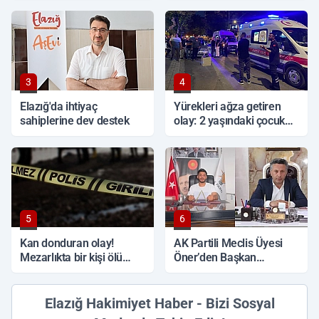
3
4
Elazığ'da ihtiyaç
Yürekleri ağza getiren
sahiplerine dev destek
olay: 2 yaşındaki çocuk
ağır yaralandı
5
6
Kan donduran olay!
AK Partili Meclis Üyesi
Mezarlıkta bir kişi ölü
Öner’den Başkan
bulundu
Çadırcı’ya tepki: 'Hem
borç hem de faiz var'
Elazığ Hakimiyet Haber - Bizi Sosyal