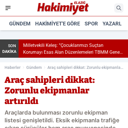
GÜNDEM
HAKIMIYET'E GÖRE
SPOR
YAZARLA
lı
Milletvekili Keleş: “Çocuklarımızı Suçtan
SON
DAKİKA
Korumayı Esas Alan Düzenlemeleri TBMM Genel
Kurulu’nda Kabul Ettik”
Haberler
Gündem
Araç sahipleri dikkat: Zorunlu ekipmanlar
artırıldı
Araç sahipleri dikkat:
Zorunlu ekipmanlar
artırıldı
Araçlarda bulunması zorunlu ekipman
listesi genişletildi. Eksik ekipmanla trafiğe