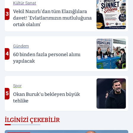
Kültür Sanat
Vekil Nazırlı'dan tüm Elazığlılara
3
davet! 'Evlatlarımızın mutluluğuna
ortak olalım'
Gündem
4
60 binden fazla personel alımı
yapılacak
Spor
5
Okan Buruk'u bekleyen büyük
tehlike
İLGINIZI ÇEKEBILIR