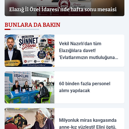
Elazığ İl Özel İdaresi’nde hafta sonu mesaisi
BUNLARA DA BAKIN
Vekil Nazırlı'dan tüm
Elazığlılara davet!
'Evlatlarımızın mutluluğuna
ortak olalım'
60 binden fazla personel
alımı yapılacak
Milyonluk miras kavgasında
anne-kız yüzleşti! Elini öptü,