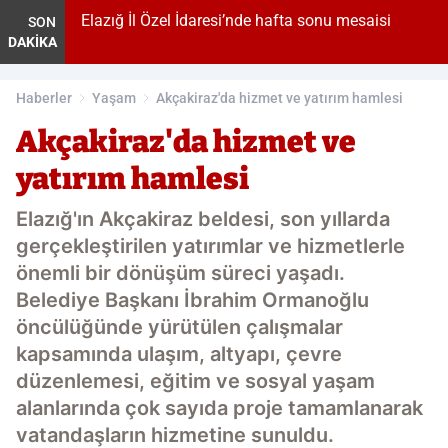
Elazığ İl Özel İdaresi’nde hafta sonu mesaisi
Vek
SON
DAKİKA
'E
Haberler
Yaşam
Akçakiraz'da hizmet ve yatırım hamlesi
Akçakiraz'da hizmet ve
yatırım hamlesi
Elazığ'ın Akçakiraz beldesi, son yıllarda
gerçekleştirilen yatırımlar ve hizmetlerle
önemli bir dönüşüm süreci yaşadı.
Belediye Başkanı İbrahim Ormanoğlu
öncülüğünde yürütülen çalışmalar
kapsamında ulaşım, altyapı, çevre
düzenlemesi, eğitim ve sosyal yaşam
alanlarında çok sayıda proje tamamlanarak
vatandaşların hizmetine sunuldu.