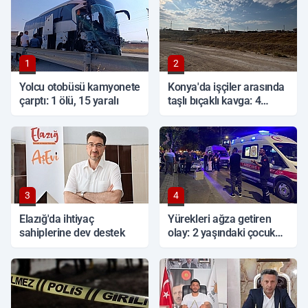
1
2
Yolcu otobüsü kamyonete
Konya'da işçiler arasında
çarptı: 1 ölü, 15 yaralı
taşlı bıçaklı kavga: 4
yaralı
3
4
Elazığ'da ihtiyaç
Yürekleri ağza getiren
sahiplerine dev destek
olay: 2 yaşındaki çocuk
ağır yaralandı