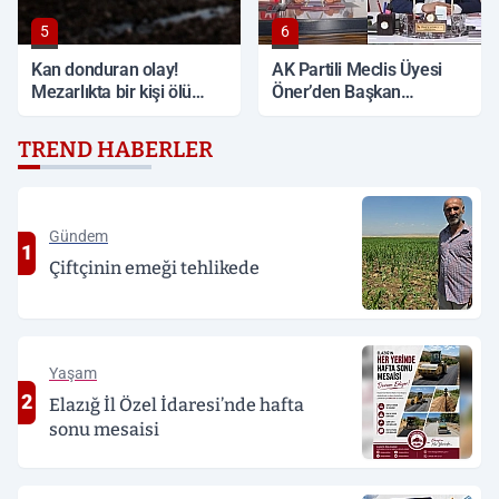
5
6
Kan donduran olay!
AK Partili Meclis Üyesi
Mezarlıkta bir kişi ölü
Öner’den Başkan
bulundu
Çadırcı’ya tepki: 'Hem
borç hem de faiz var'
TREND HABERLER
Gündem
1
Çiftçinin emeği tehlikede
Yaşam
2
Elazığ İl Özel İdaresi’nde hafta
sonu mesaisi