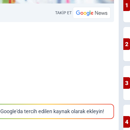
1
TAKİP ET
2
3
Google'da tercih edilen kaynak olarak ekleyin!
4