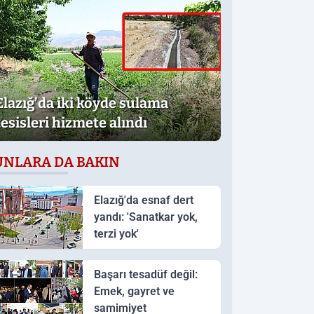
Elazığ’da iki köyde sulama
tesisleri hizmete alındı
UNLARA DA BAKIN
Elazığ'da esnaf dert
yandı: 'Sanatkar yok,
terzi yok'
Başarı tesadüf değil:
Emek, gayret ve
samimiyet