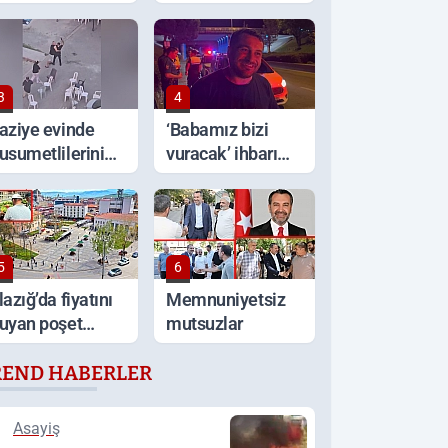
ıçakla kavga: 1
Milyar TL'lik
lü
vurgun, 6
tutuklama
3
4
aziye evinde
‘Babamız bizi
usumetlilerini
vuracak’ ihbarı
abancayla
ortalığı karıştırdı
ovaladı
5
6
lazığ’da fiyatını
Memnuniyetsiz
uyan poşet
mutsuzlar
oşet aldı
REND HABERLER
Asayiş