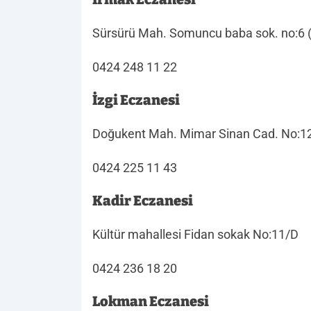
Sürsürü Mah. Somuncu baba sok. no:6 (
0424 248 11 22
İzgi Eczanesi
Doğukent Mah. Mimar Sinan Cad. No:1
0424 225 11 43
Kadir Eczanesi
Kültür mahallesi Fidan sokak No:11/D
0424 236 18 20
Lokman Eczanesi