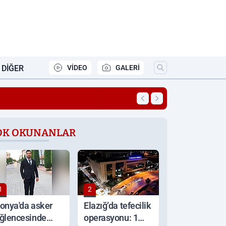
DIĞER
VİDEO
GALERİ
22:01
‘Bana kelepçe vura
OK OKUNANLAR
1
2
onya'da asker
Elazığ’da tefecilik
ğlencesinde
operasyonu: 1