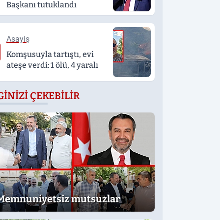
Başkanı tutuklandı
Asayiş
Komşusuyla tartıştı, evi
ateşe verdi: 1 ölü, 4 yaralı
GINIZI ÇEKEBILIR
Memnuniyetsiz mutsuzlar