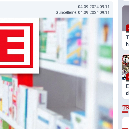
b
04.09.2024 09:11
ö
Güncelleme: 04.09.2024 09:11
T
h
t
k
E
d
p
T