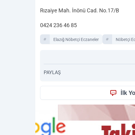
Rızaiye Mah. İnönü Cad. No.17/B
0424 236 46 85
Elazığ Nöbetçi Eczaneler
Nöbetçi E
PAYLAŞ
İlk Y