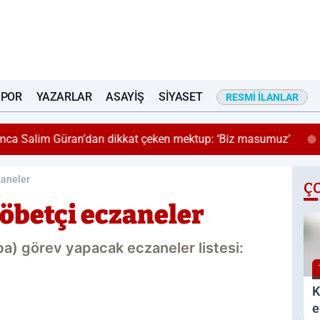
SPOR
YAZARLAR
ASAYIŞ
SIYASET
RESMI İLANLAR
mca Salim Güran’dan dikkat çeken mektup: ‘Biz masumuz’
zaneler
Ç
nöbetçi eczaneler
a) görev yapacak eczaneler listesi:
K
e