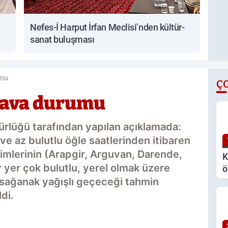
Nefes-İ Harput İrfan Meclisi’nden kültür-
sanat buluşması
umu
Ç
 hava durumu
ürlüğü tarafından yapılan açıklamada:
ve az bulutlu öğle saatlerinden itibaren
imlerinin (Arapgir, Arguvan, Darende,
K
yer çok bulutlu, yerel olmak üzere
ö
ü sağanak yağışlı geçeceği tahmin
a
v
di.