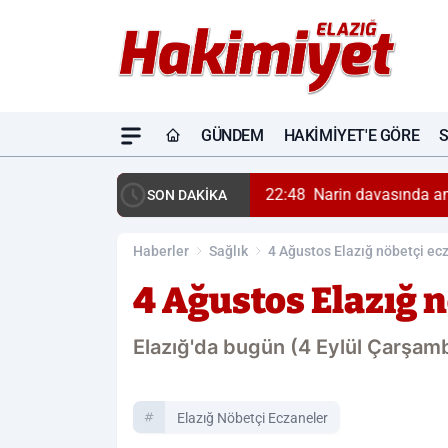
GÜNDEM
HAKIMIYET'E GÖRE
22:48
Narin davasında a
SON DAKİKA
Haberler
Sağlık
4 Ağustos Elazığ nöbetçi ec
4 Ağustos Elazığ 
Elazığ'da bugün (4 Eylül Çarşamb
Elazığ Nöbetçi Eczaneler