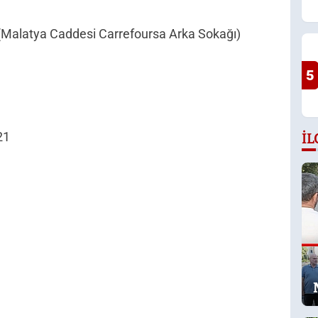
Malatya Caddesi Carrefoursa Arka Sokağı)
5
21
İL