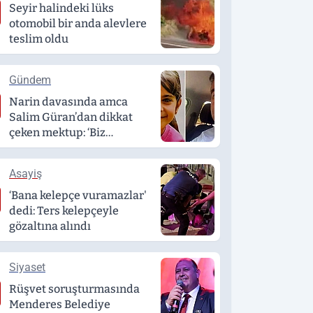
Seyir halindeki lüks
otomobil bir anda alevlere
teslim oldu
Gündem
Narin davasında amca
Salim Güran’dan dikkat
çeken mektup: ‘Biz
masumuz’
Asayiş
‘Bana kelepçe vuramazlar'
dedi: Ters kelepçeyle
gözaltına alındı
Siyaset
Rüşvet soruşturmasında
Menderes Belediye