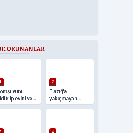
OK OKUNANLAR
1
2
omşusunu
Elazığ'a
ldürüp evini ve
yakışmayan
racını ateşe
görüntüler
erdi
3
4