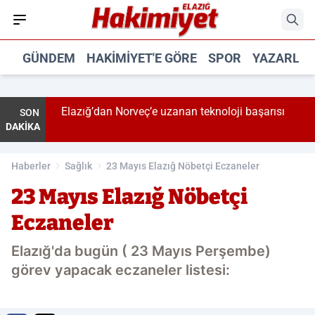
GÜNDEM
HAKIMIYET'E GÖRE
SPOR
YAZARLA
yaralı
Elazığ’dan Norveç’e uzanan teknoloji başarısı
SON
DAKİKA
Haberler
Sağlık
23 Mayıs Elazığ Nöbetçi Eczaneler
23 Mayıs Elazığ Nöbetçi
Eczaneler
Elazığ'da bugün ( 23 Mayıs Perşembe)
görev yapacak eczaneler listesi: