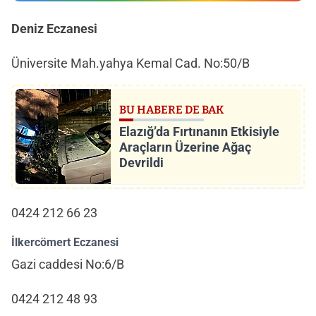
Deniz Eczanesi
Üniversite Mah.yahya Kemal Cad. No:50/B
BU HABERE DE BAK
Elazığ’da Fırtınanın Etkisiyle
Araçların Üzerine Ağaç
Devrildi
0424 212 66 23
İlkercömert Eczanesi
Gazi caddesi No:6/B
0424 212 48 93