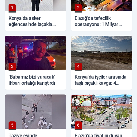
1
2
Konya'da asker
Elazığ’da tefecilik
eğlencesinde bıçakla
operasyonu: 1 Milyar
kavga: 1 ölü
TL'lik vurgun, 6 tutuklama
3
4
‘Babamız bizi vuracak’
Konya'da işçiler arasında
ihbarı ortalığı karıştırdı
taşlı bıçaklı kavga: 4
yaralı
5
6
Taziye evinde
Elazığ’da fiyatını duyan