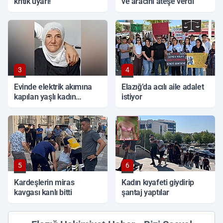
kritik uyarı!
ve aracını ateşe verdi
3
4
Evinde elektrik akımına
Elazığ’da acılı aile adalet
kapılan yaşlı kadın
istiyor
hayatını kaybetti
5
6
Kardeşlerin miras
Kadın kıyafeti giydirip
kavgası kanlı bitti
şantaj yaptılar