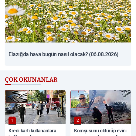
Elazığ'da hava bugün nasıl olacak? (06.08.2026)
ÇOK OKUNANLAR
1
2
Kredi kartı kullananlara
Komşusunu öldürüp evini