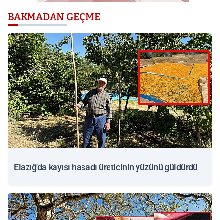
BAKMADAN GEÇME
Elazığ'da kayısı hasadı üreticinin yüzünü güldürdü