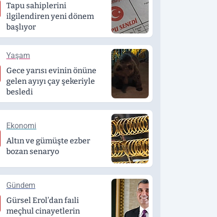
Tapu sahiplerini
ilgilendiren yeni dönem
başlıyor
Yaşam
Gece yarısı evinin önüne
gelen ayıyı çay şekeriyle
besledi
Ekonomi
Altın ve gümüşte ezber
bozan senaryo
Gündem
Gürsel Erol’dan faıli
meçhul cinayetlerin