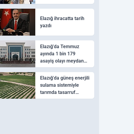
Elazığ ihracatta tarih
yazdı
Elazığ'da Temmuz
ayında 1 bin 179
asayiş olayı meydana
geldi
Elazığ'da güneş enerjili
sulama sistemiyle
tarımda tasarruf
hedefi