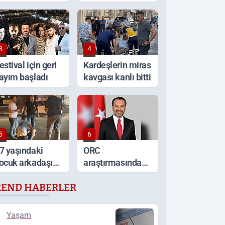
racını ateşe
görüntüler
erdi
3
4
estival için geri
Kardeşlerin miras
ayım başladı
kavgası kanlı bitti
5
6
7 yaşındaki
ORC
ocuk arkadaşı
araştırmasında
arafından
Şahin
REND HABERLER
ırtından
Şerifoğulları
ıçaklandı
Türkiye ikincisi
oldu
Yaşam