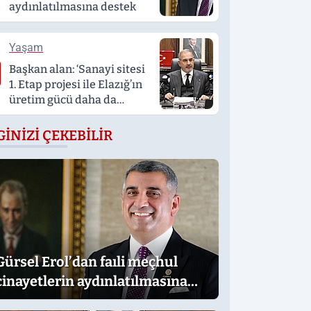
aydınlatılmasına destek
Yaşam
Başkan alan: ‘Sanayi sitesi
1. Etap projesi ile Elazığ’ın
üretim gücü daha da
artacak’
GINIZI ÇEKEBILIR
Gürsel Erol’dan faıli meçhul
cinayetlerin aydınlatılmasına
destek