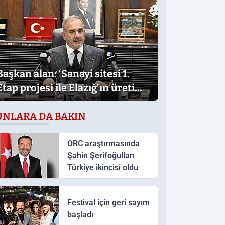
Başkan alan: ‘Sanayi sitesi 1.
Etap projesi ile Elazığ’ın üretim
gücü daha da artacak’
UNLARA DA BAKIN
ORC araştırmasında
Şahin Şerifoğulları
Türkiye ikincisi oldu
Festival için geri sayım
başladı