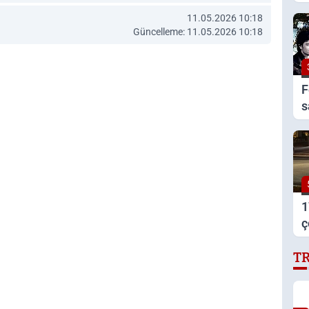
a
11.05.2026 10:18
v
Güncelleme: 11.05.2026 10:18
F
s
1
ç
t
T
s
b