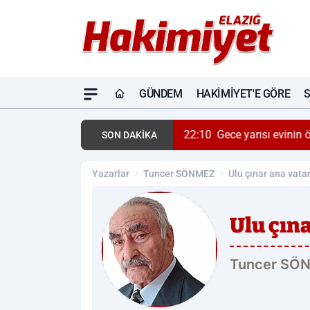
GÜNDEM
HAKIMIYET'E GÖRE
22:10
Gece yarısı evinin 
SON DAKİKA
Yazarlar
Tuncer SÖNMEZ
Ulu çınar ana vata
Ulu çın
Tuncer SÖ