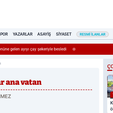
SPOR
YAZARLAR
ASAYIŞ
SIYASET
RESMI İLANLAR
önüne gelen ayıyı çay şekeriyle besledi
n
Ç
ar ana vatan
NMEZ
K
ö