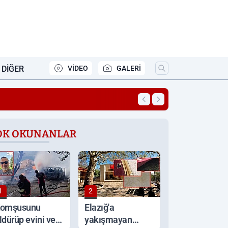
DIĞER
VİDEO
GALERİ
21:16
Altın ve gümüşte 
OK OKUNANLAR
1
2
omşusunu
Elazığ'a
ldürüp evini ve
yakışmayan