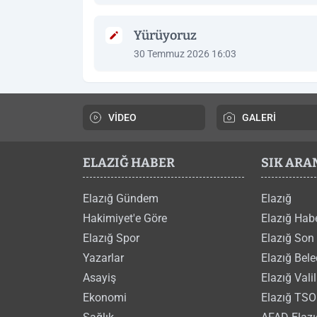
Yürüyoruz
30 Temmuz 2026 16:03
VİDEO
GALERİ
ELAZIĞ HABER
SIK AR
Elazığ Gündem
Elazığ
Hakimiyet'e Göre
Elazığ Hab
Elazığ Spor
Elazığ Son
Yazarlar
Elazığ Bele
Asayiş
Elazığ Valil
Ekonomi
Elazığ TSO