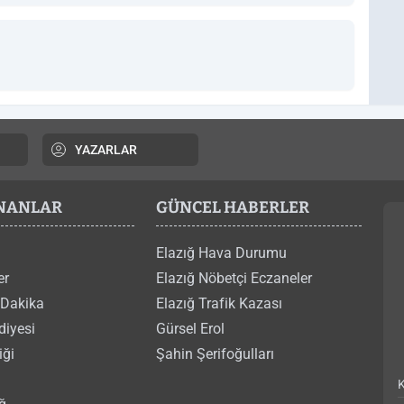
YAZARLAR
ANANLAR
GÜNCEL HABERLER
Elazığ Hava Durumu
er
Elazığ Nöbetçi Eczaneler
 Dakika
Elazığ Trafik Kazası
diyesi
Gürsel Erol
iği
Şahin Şerifoğulları