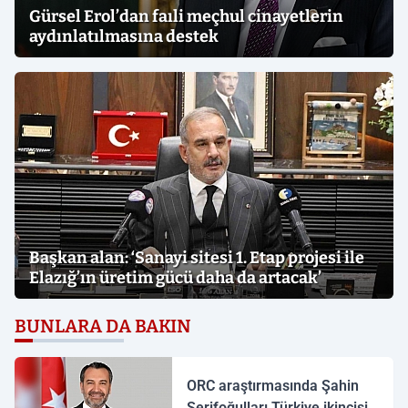
Gürsel Erol’dan faıli meçhul cinayetlerin
aydınlatılmasına destek
Başkan alan: ‘Sanayi sitesi 1. Etap projesi ile
Elazığ’ın üretim gücü daha da artacak’
BUNLARA DA BAKIN
ORC araştırmasında Şahin
Şerifoğulları Türkiye ikincisi