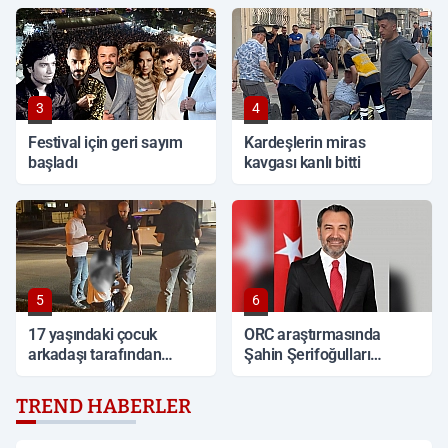
3
4
Festival için geri sayım
Kardeşlerin miras
başladı
kavgası kanlı bitti
5
6
17 yaşındaki çocuk
ORC araştırmasında
arkadaşı tarafından
Şahin Şerifoğulları
sırtından bıçaklandı
Türkiye ikincisi oldu
TREND HABERLER