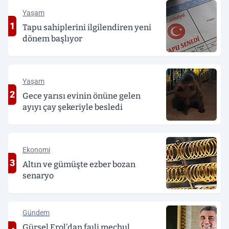
Yaşam
1
Tapu sahiplerini ilgilendiren yeni
dönem başlıyor
Yaşam
2
Gece yarısı evinin önüne gelen
ayıyı çay şekeriyle besledi
Ekonomi
3
Altın ve gümüşte ezber bozan
senaryo
Gündem
Gürsel Erol’dan faıli meçhul