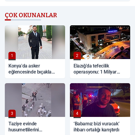
ÇOK OKUNANLAR
1
2
Konya'da asker
Elazığ’da tefecilik
eğlencesinde bıçakla
operasyonu: 1 Milyar
kavga: 1 ölü
TL'lik vurgun, 6 tutuklama
3
4
Taziye evinde
‘Babamız bizi vuracak’
husumetlilerini
ihbarı ortalığı karıştırdı