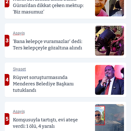
2
Güran’dan dikkat çeken mektup:
‘Biz masumuz’
Asayiş
3
‘Bana kelepçe vuramazlar' dedi:
Ters kelepçeyle gözaltına alındı
Siyaset
Rüşvet soruşturmasında
4
Menderes Belediye Başkanı
tutuklandı
Asayiş
5
Komşusuyla tartıştı, evi ateşe
verdi: 1 ölü, 4 yaralı