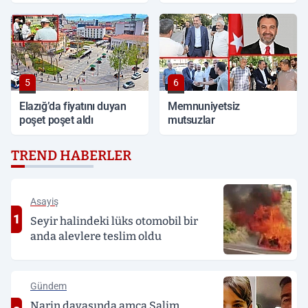
tabancayla kovaladı
5
6
Elazığ’da fiyatını duyan
Memnuniyetsiz
poşet poşet aldı
mutsuzlar
TREND HABERLER
Asayiş
1
Seyir halindeki lüks otomobil bir
anda alevlere teslim oldu
Gündem
Narin davasında amca Salim