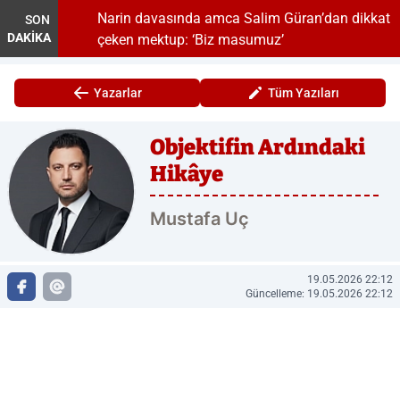
vlere
Narin davasında amca Salim Güran’dan dikkat
SON
DAKİKA
çeken mektup: ‘Biz masumuz’
Yazarlar
Tüm Yazıları
Objektifin Ardındaki
Hikâye
Mustafa Uç
19.05.2026 22:12
Güncelleme: 19.05.2026 22:12