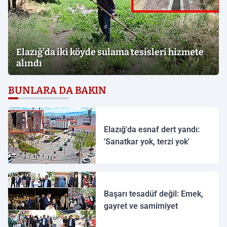
Elazığ’da iki köyde sulama tesisleri hizmete
alındı
BUNLARA DA BAKIN
Elazığ'da esnaf dert yandı:
'Sanatkar yok, terzi yok'
Başarı tesadüf değil: Emek,
gayret ve samimiyet