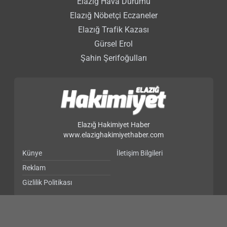
Elazığ Hava Durumu
Elazığ Nöbetçi Eczaneler
Elazığ Trafik Kazası
Gürsel Erol
Şahin Şerifoğulları
Elazığ Hakimiyet Haber
www.elazighakimiyethaber.com
Künye
İletişim Bilgileri
Reklam
Gizlilik Politikası
Objektifin Ardındaki Hikâye - Mustafa Uç