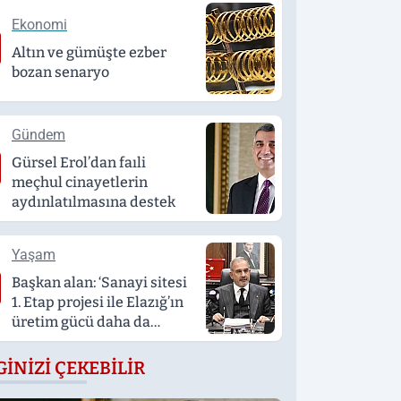
Ekonomi
Altın ve gümüşte ezber
bozan senaryo
Gündem
Gürsel Erol’dan faıli
meçhul cinayetlerin
aydınlatılmasına destek
Yaşam
Başkan alan: ‘Sanayi sitesi
1. Etap projesi ile Elazığ’ın
üretim gücü daha da
artacak’
GINIZI ÇEKEBILIR