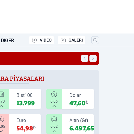
DIĞER
VİDEO
GALERİ
21:16
Altın ve gümüşte 
RA PIYASALARI
Bist100
Dolar
.70
0.06
13.799
47,60
₺
Euro
Altın (Gr)
0.05
0.02
54,98
₺
6.497,65
₺