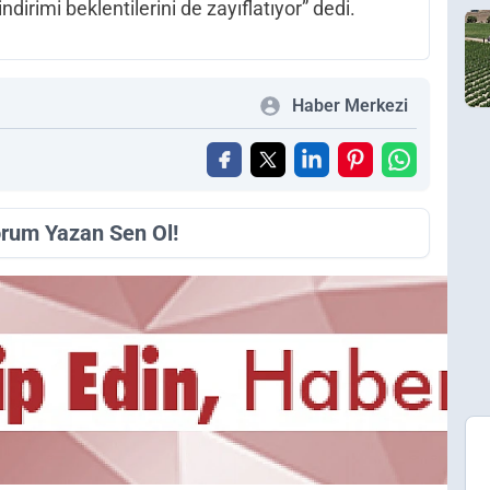
dirimi beklentilerini de zayıflatıyor” dedi.
Haber Merkezi
orum Yazan Sen Ol!