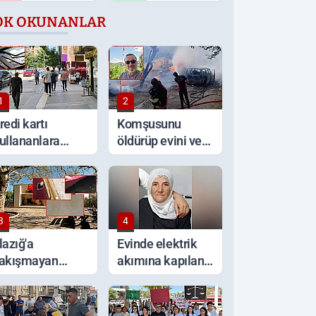
OK OKUNANLAR
1
2
redi kartı
Komşusunu
ullananlara
öldürüp evini ve
ritik uyarı!
aracını ateşe
verdi
3
4
lazığ'a
Evinde elektrik
akışmayan
akımına kapılan
örüntüler
yaşlı kadın
hayatını kaybetti