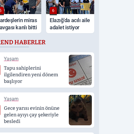
5
6
ardeşlerin miras
Elazığ’da acılı aile
avgası kanlı bitti
adalet istiyor
REND HABERLER
Yaşam
Tapu sahiplerini
ilgilendiren yeni dönem
başlıyor
Yaşam
Gece yarısı evinin önüne
gelen ayıyı çay şekeriyle
besledi