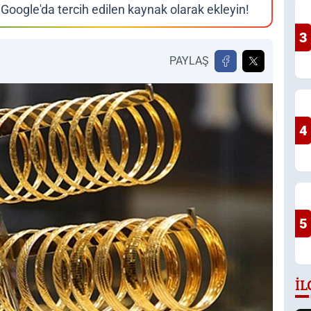
Google'da tercih edilen kaynak olarak ekleyin!
3
PAYLAŞ
4
5
İL