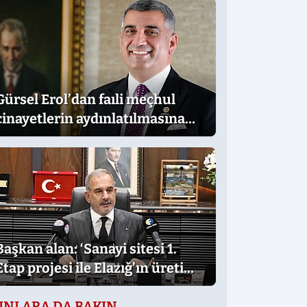
Gürsel Erol’dan faıli meçhul
cinayetlerin aydınlatılmasına
destek
Başkan alan: ‘Sanayi sitesi 1.
Etap projesi ile Elazığ’ın üretim
gücü daha da artacak’
UNLARA DA BAKIN