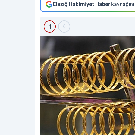
Elazığ Hakimiyet Haber
kaynağını 
1
6