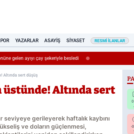
SPOR
YAZARLAR
ASAYIŞ
SIYASET
RESMI İLANLAR
önüne gelen ayıyı çay şekeriyle besledi
! Altında sert düşüş
PA
 üstünde! Altında sert
0
bir seviyeye gerileyerek haftalık kaybını
ı yükseliş ve doların güçlenmesi,
-