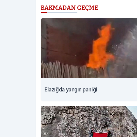
BAKMADAN GEÇME
Elazığ'da yangın paniği