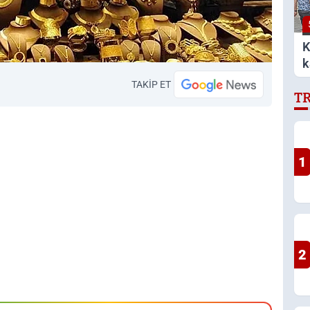
K
k
TAKİP ET
T
1
2