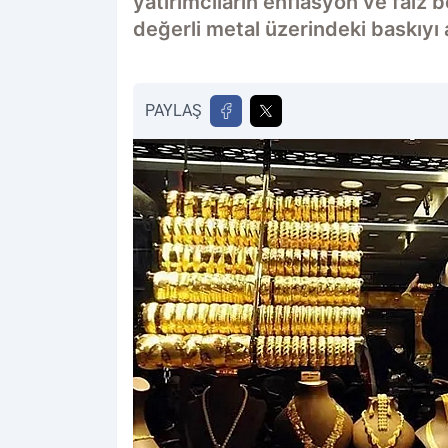
yatırımcıların enflasyon ve faiz b
değerli metal üzerindeki baskıyı a
PAYLAŞ