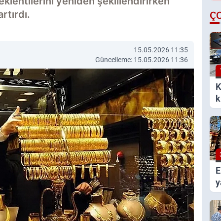
eklentilerini yeniden şekillendirirken
rtırdı.
Ç
15.05.2026 11:35
Güncelleme: 15.05.2026 11:36
K
k
k
E
y
g