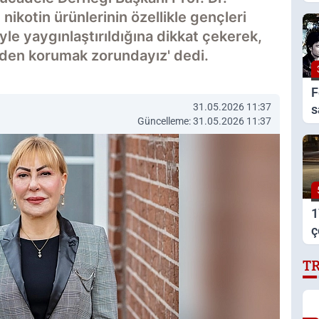
a
nikotin ürünlerinin özellikle gençleri
v
le yaygınlaştırıldığına dikkat çekerek,
nden korumak zorundayız' dedi.
F
31.05.2026 11:37
s
Güncelleme: 31.05.2026 11:37
1
ç
t
T
s
b