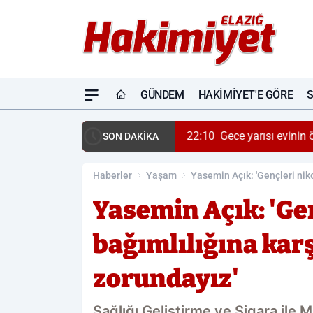
GÜNDEM
HAKIMIYET'E GÖRE
22:10
Gece yarısı evinin 
SON DAKİKA
Haberler
Yaşam
Yasemin Açık: 'Gençleri nik
Yasemin Açık: 'Ge
bağımlılığına kar
zorundayız'
Sağlığı Geliştirme ve Sigara ile 