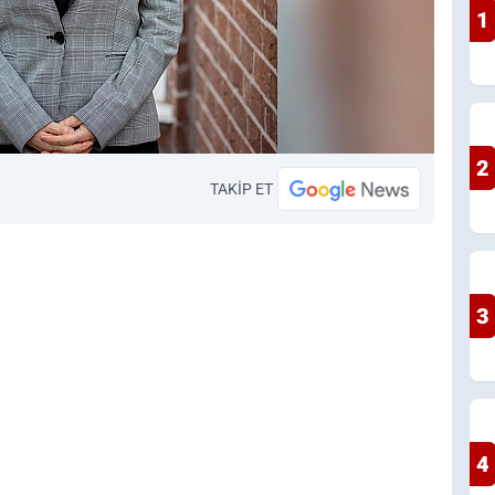
1
2
TAKİP ET
3
4