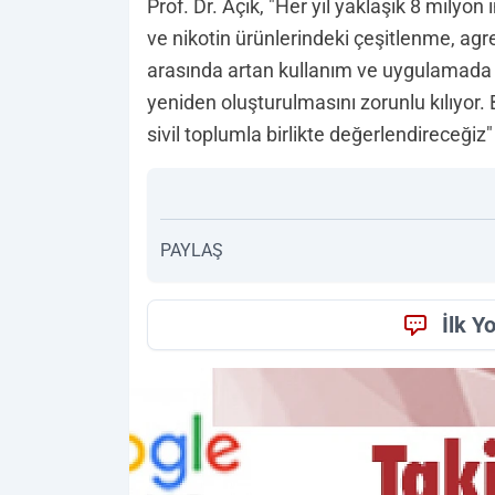
Prof. Dr. Açık, "Her yıl yaklaşık 8 mily
ve nikotin ürünlerindeki çeşitlenme, agre
arasında artan kullanım ve uygulamada y
yeniden oluşturulmasını zorunlu kılıyor.
sivil toplumla birlikte değerlendireceğiz" 
PAYLAŞ
İlk Y