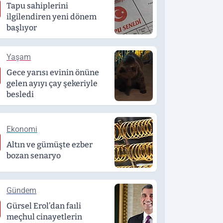
Tapu sahiplerini
ilgilendiren yeni dönem
başlıyor
Yaşam
Gece yarısı evinin önüne
gelen ayıyı çay şekeriyle
besledi
Ekonomi
Altın ve gümüşte ezber
bozan senaryo
Gündem
Gürsel Erol’dan faıli
meçhul cinayetlerin