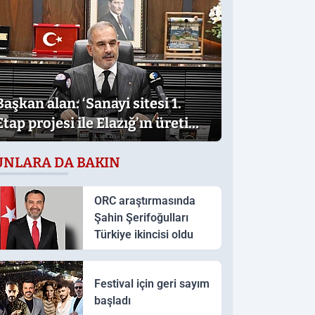
Başkan alan: ‘Sanayi sitesi 1.
Etap projesi ile Elazığ’ın üretim
gücü daha da artacak’
UNLARA DA BAKIN
ORC araştırmasında
Şahin Şerifoğulları
Türkiye ikincisi oldu
Festival için geri sayım
başladı