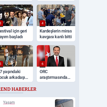
racını ateşe
görüntüler
erdi
3
4
estival için geri
Kardeşlerin miras
ayım başladı
kavgası kanlı bitti
5
6
7 yaşındaki
ORC
ocuk arkadaşı
araştırmasında
arafından
Şahin
REND HABERLER
ırtından
Şerifoğulları
ıçaklandı
Türkiye ikincisi
oldu
Yaşam