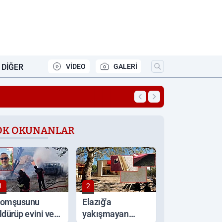
DIĞER
VİDEO
GALERİ
21:16
Altın ve gümüşte 
OK OKUNANLAR
1
2
omşusunu
Elazığ'a
ldürüp evini ve
yakışmayan