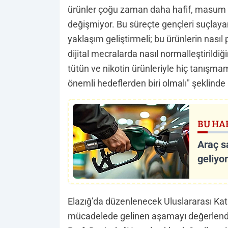
ürünler çoğu zaman daha hafif, masum ya 
değişmiyor. Bu süreçte gençleri suçlayan 
yaklaşım geliştirmeli; bu ürünlerin nasıl 
dijital mecralarda nasıl normalleştirildiğ
tütün ve nikotin ürünleriyle hiç tanışm
önemli hedeflerden biri olmalı" şeklinde
BU HA
Araç s
geliyo
Elazığ’da düzenlenecek Uluslararası Katı
mücadelede gelinen aşamayı değerlendir