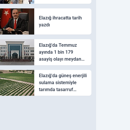
Elazığ ihracatta tarih
yazdı
Elazığ'da Temmuz
ayında 1 bin 179
asayiş olayı meydana
geldi
Elazığ'da güneş enerjili
sulama sistemiyle
tarımda tasarruf
hedefi