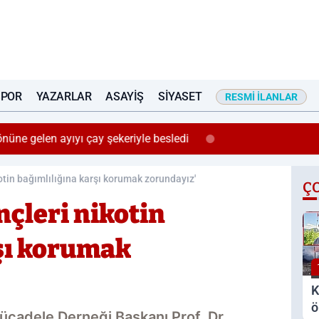
SPOR
YAZARLAR
ASAYIŞ
SIYASET
RESMI İLANLAR
önüne gelen ayıyı çay şekeriyle besledi
otin bağımlılığına karşı korumak zorundayız'
Ç
nçleri nikotin
şı korumak
K
ö
Mücadele Derneği Başkanı Prof. Dr.