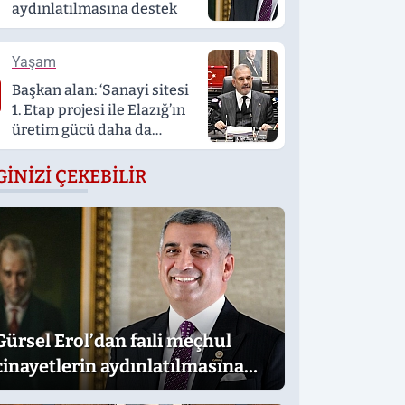
aydınlatılmasına destek
Yaşam
Başkan alan: ‘Sanayi sitesi
1. Etap projesi ile Elazığ’ın
üretim gücü daha da
artacak’
GINIZI ÇEKEBILIR
Gürsel Erol’dan faıli meçhul
cinayetlerin aydınlatılmasına
destek