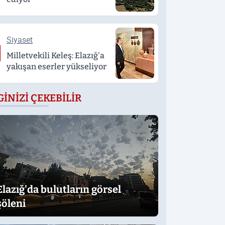
Siyaset
Milletvekili Keleş: Elazığ'a
yakışan eserler yükseliyor
GINIZI ÇEKEBILIR
Elazığ'da bulutların görsel
şöleni