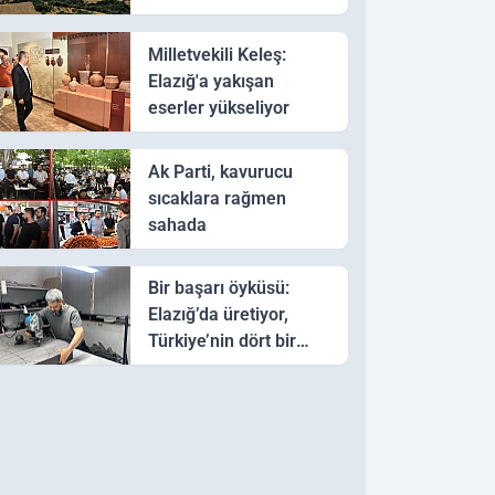
Milletvekili Keleş:
Elazığ'a yakışan
eserler yükseliyor
Ak Parti, kavurucu
sıcaklara rağmen
sahada
Bir başarı öyküsü:
Elazığ’da üretiyor,
Türkiye’nin dört bir
yanına gönderiyor