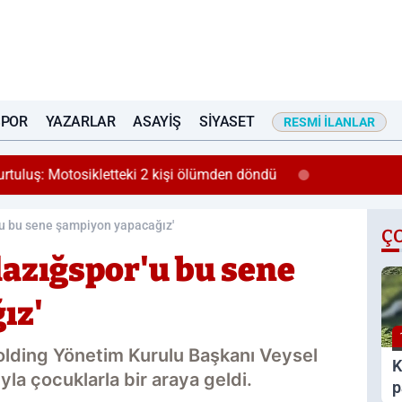
SPOR
YAZARLAR
ASAYIŞ
SIYASET
RESMI İLANLAR
urtuluş: Motosikletteki 2 kişi ölümden döndü
'u bu sene şampiyon yapacağız'
Ç
lazığspor'u bu sene
ız'
 Holding Yönetim Kurulu Başkanı Veysel
K
la çocuklarla bir araya geldi.
p