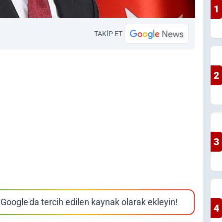
1
TAKİP ET
2
3
Google'da tercih edilen kaynak olarak ekleyin!
4