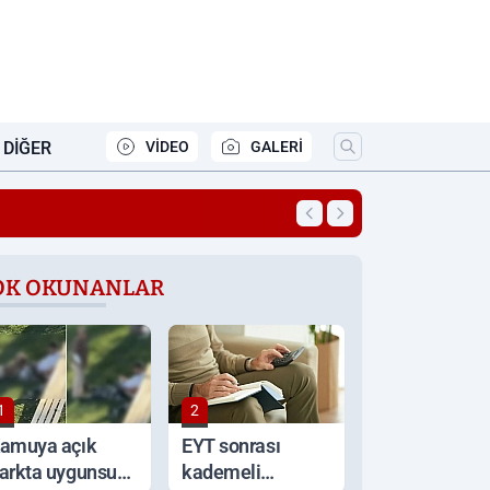
DIĞER
VİDEO
GALERİ
19:48
Elazığ Ticaret Bor
OK OKUNANLAR
1
2
amuya açık
EYT sonrası
arkta uygunsuz
kademeli