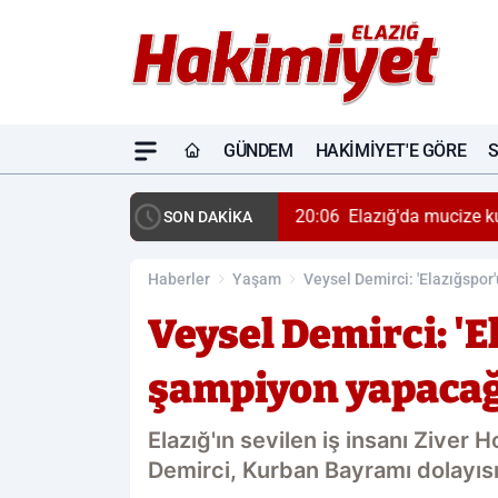
GÜNDEM
HAKIMIYET'E GÖRE
20:06
Elazığ'da mucize k
SON DAKİKA
Haberler
Yaşam
Veysel Demirci: 'Elazığspor
Veysel Demirci: 'E
şampiyon yapacağ
Elazığ'ın sevilen iş insanı Ziver
Demirci, Kurban Bayramı dolayısıy