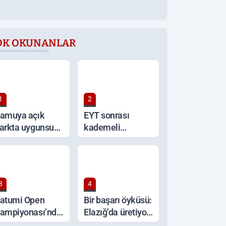
OK OKUNANLAR
1
2
amuya açık
EYT sonrası
arkta uygunsuz
kademeli
avranışlar tepki
emeklilik talebi
opladı
yeniden
gündemde
3
4
atumi Open
Bir başarı öyküsü:
ampiyonası’nda
Elazığ’da üretiyor,
lazığlı Direnç
Türkiye’nin dört