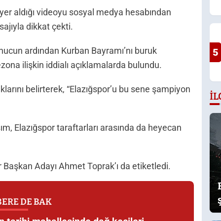
yer aldığı videoyu sosyal medya hesabından
ajıyla dikkat çekti.
sonucun ardından Kurban Bayramı’nı buruk
5
ezona ilişkin iddialı açıklamalarda bulundu.
aklarını belirterek, “Elazığspor’u bu sene şampiyon
İL
ım, Elazığspor taraftarları arasında da heyecan
r Başkan Adayı Ahmet Toprak’ı da etiketledi.
ERE DE BAK