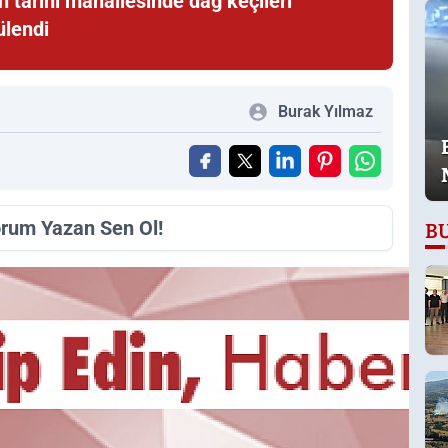
ın tarihi mahallesinde dağ keçileri
ülendi
Burak Yılmaz
orum Yazan Sen Ol!
B