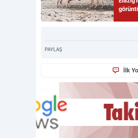
Elazığ'
görünt
PAYLAŞ
İlk Y