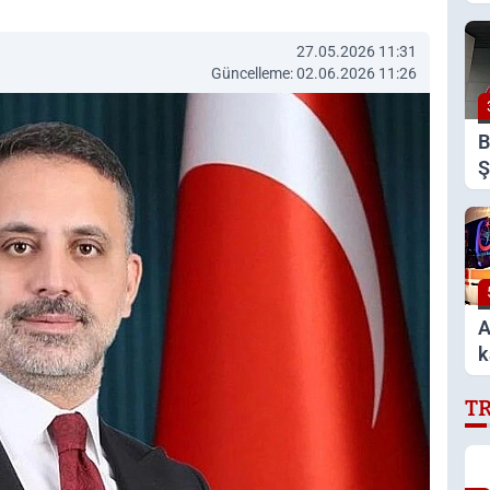
d
t
27.05.2026 11:31
Güncelleme: 02.06.2026 11:26
B
Ş
E
z
A
k
T