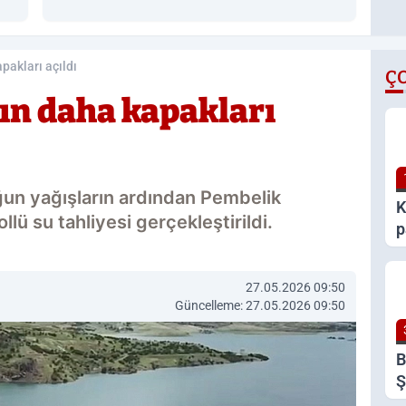
apakları açıldı
Ç
jın daha kapakları
ğun yağışların ardından Pembelik
K
ollü su tahliyesi gerçekleştirildi.
p
d
t
27.05.2026 09:50
Güncelleme: 27.05.2026 09:50
B
Ş
E