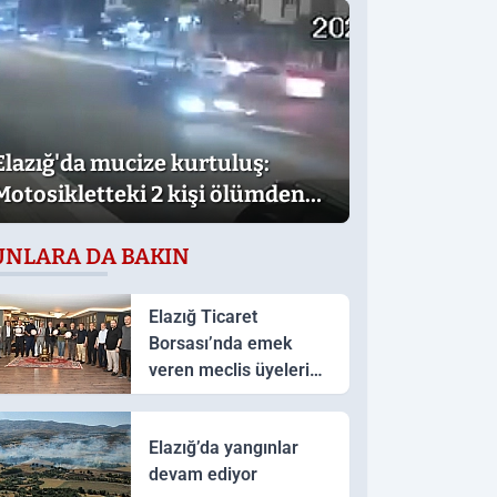
Elazığ'da mucize kurtuluş:
Motosikletteki 2 kişi ölümden
döndü
UNLARA DA BAKIN
Elazığ Ticaret
Borsası’nda emek
veren meclis üyelerine
teşekkür plaketi
Elazığ’da yangınlar
devam ediyor