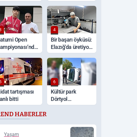
avranışlar tepki
emeklilik talebi
opladı
yeniden
gündemde
3
4
atumi Open
Bir başarı öyküsü:
ampiyonası’nda
Elazığ’da üretiyor,
lazığlı Direnç
Türkiye’nin dört
irvede
bir yanına
gönderiyor
5
6
idat tartışması
Kültür park
anlı bitti
Dörtyol
Kavşağı’nda kaza
REND HABERLER
Yaşam