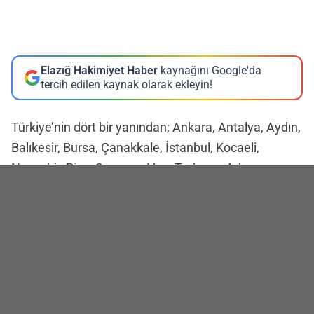
Elazığ Hakimiyet Haber
kaynağını Google'da
tercih edilen kaynak olarak ekleyin!
Türkiye’nin dört bir yanından; Ankara, Antalya, Aydın,
Balıkesir, Bursa, Çanakkale, İstanbul, Kocaeli,
Nevşehir, Rize, Samsun, Van, Trabzon, Adana,
Adıyaman, Gaziantep, Diyarbakır, İzmir, Malatya,
Muğla, Muş ve Sakarya illerinden gelen toplam 350
sporcu, şampiyonada derece elde edebilmek için
mücadele etti.
Hız ve lider disiplinlerinde gerçekleştirilen
müsabakalarda sporcular hem bireysel hem takım