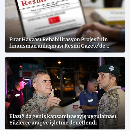
Fırat Havzası Rehabilitasyon Projesi’nin
finansman anlaşması Resmî Gazete’de
yayımlandı
Elazığ’da geniş kapsamlı asayiş uygulaması:
Yüzlerce araç ve işletme denetlendi