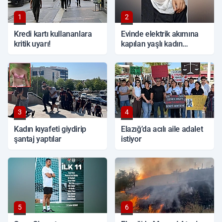
1
2
Kredi kartı kullananlara
Evinde elektrik akımına
kritik uyarı!
kapılan yaşlı kadın
hayatını kaybetti
3
4
Kadın kıyafeti giydirip
Elazığ’da acılı aile adalet
şantaj yaptılar
istiyor
5
6