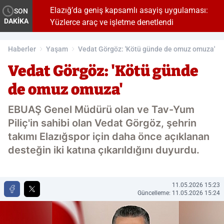
Elazığ’da geniş kapsamlı asayiş uygulaması:
SON
DAKİKA
Yüzlerce araç ve işletme denetlendi
Haberler
Yaşam
Vedat Görgöz: 'Kötü günde de omuz omuza'
Vedat Görgöz: 'Kötü günde
de omuz omuza'
EBUAŞ Genel Müdürü olan ve Tav-Yum
Piliç'in sahibi olan Vedat Görgöz, şehrin
takımı Elazığspor için daha önce açıklanan
desteğin iki katına çıkarıldığını duyurdu.
11.05.2026 15:23
Güncelleme: 11.05.2026 15:24