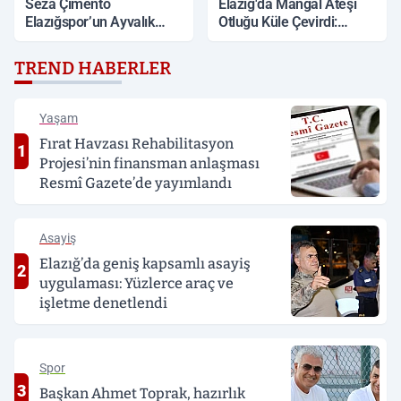
Seza Çimento
Elazığ'da Mangal Ateşi
Elazığspor’un Ayvalık
Otluğu Küle Çevirdi:
Belediye Spor Maçı İlk
İtfaiye Müdahalesiyle
11’i belli oldu
Söndürüldü
TREND HABERLER
Yaşam
Fırat Havzası Rehabilitasyon
1
Projesi’nin finansman anlaşması
Resmî Gazete’de yayımlandı
Asayiş
Elazığ’da geniş kapsamlı asayiş
2
uygulaması: Yüzlerce araç ve
işletme denetlendi
Spor
3
Başkan Ahmet Toprak, hazırlık