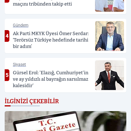
maçını tribünden takip etti
Gündem
Ak Parti MKYK Üyesi Ömer Serdar:
4
‘Terörsüz Türkiye hedefinde tarihi
bir adım’
Siyaset
Gürsel Erol: 'Elazığ, Cumhuriyet'in
5
ve ay yıldızlı al bayrağın sarsılmaz
kalesidir'
İLGINIZI ÇEKEBILIR