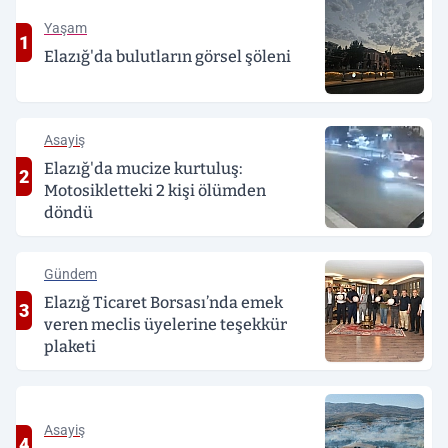
Yaşam
1
Elazığ'da bulutların görsel şöleni
Asayiş
Elazığ'da mucize kurtuluş:
2
Motosikletteki 2 kişi ölümden
döndü
Gündem
Elazığ Ticaret Borsası’nda emek
3
veren meclis üyelerine teşekkür
plaketi
Asayiş
4