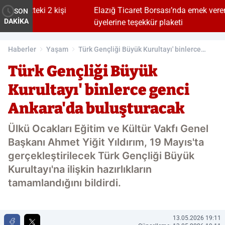
ki 2 kişi
Elazığ Ticaret Borsası’nda emek veren meclis
SON
DAKİKA
üyelerine teşekkür plaketi
Haberler
Yaşam
Türk Gençliği Büyük Kurultayı' binlerce
genci Ankara'da buluşturacak
Türk Gençliği Büyük
Kurultayı' binlerce genci
Ankara'da buluşturacak
Ülkü Ocakları Eğitim ve Kültür Vakfı Genel
Başkanı Ahmet Yiğit Yıldırım, 19 Mayıs'ta
gerçekleştirilecek Türk Gençliği Büyük
Kurultayı'na ilişkin hazırlıkların
tamamlandığını bildirdi.
13.05.2026 19:11