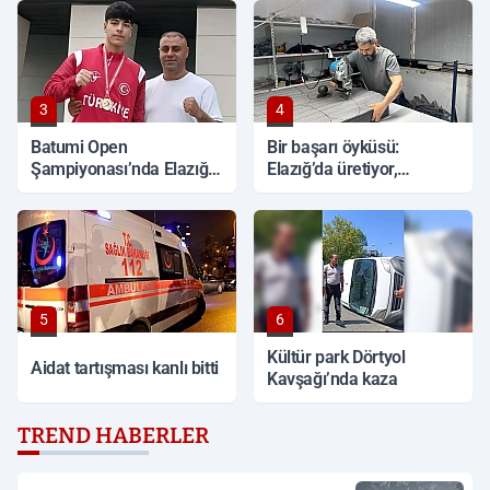
3
4
Batumi Open
Bir başarı öyküsü:
Şampiyonası’nda Elazığlı
Elazığ’da üretiyor,
Direnç zirvede
Türkiye’nin dört bir yanına
gönderiyor
5
6
Kültür park Dörtyol
Aidat tartışması kanlı bitti
Kavşağı’nda kaza
TREND HABERLER