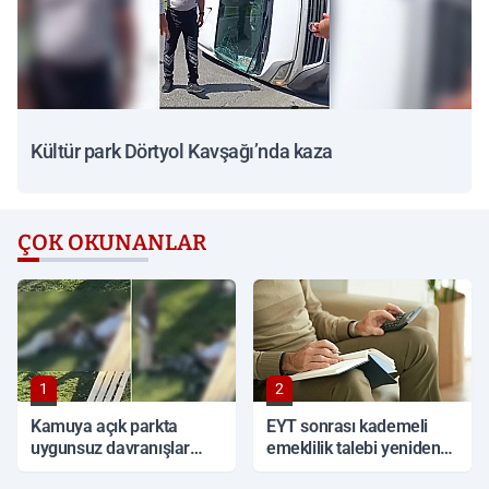
Kültür park Dörtyol Kavşağı’nda kaza
ÇOK OKUNANLAR
1
2
Kamuya açık parkta
EYT sonrası kademeli
uygunsuz davranışlar
emeklilik talebi yeniden
tepki topladı
gündemde