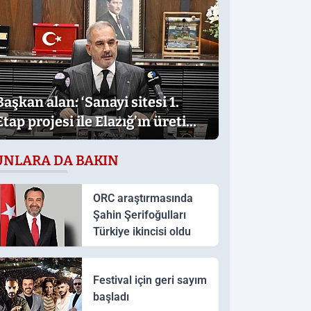
Başkan alan: ‘Sanayi sitesi 1.
Etap projesi ile Elazığ’ın üretim
gücü daha da artacak’
UNLARA DA BAKIN
ORC araştırmasında
Şahin Şerifoğulları
Türkiye ikincisi oldu
Festival için geri sayım
başladı