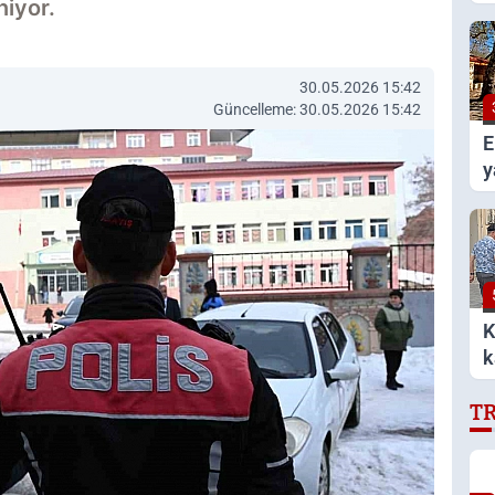
niyor.
k
30.05.2026 15:42
Güncelleme: 30.05.2026 15:42
E
y
g
K
k
T