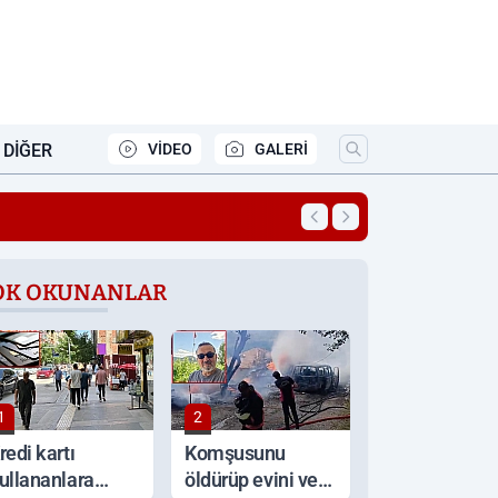
DIĞER
VİDEO
GALERİ
20:13
Gürsel Erol’dan fa
OK OKUNANLAR
1
2
redi kartı
Komşusunu
ullananlara
öldürüp evini ve