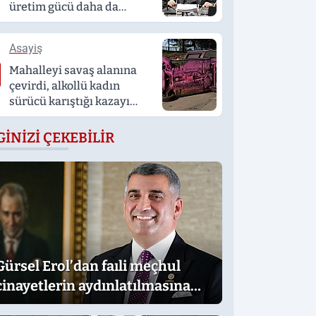
üretim gücü daha da
artacak’
Asayiş
Mahalleyi savaş alanına
çevirdi, alkollü kadın
sürücü karıştığı kazayı
unuttu
GINIZI ÇEKEBILIR
Gürsel Erol’dan faıli meçhul
cinayetlerin aydınlatılmasına
destek