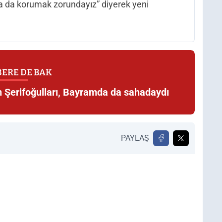
nda da korumak zorundayız” diyerek yeni
ERE DE BAK
 Şerifoğulları, Bayramda da sahadaydı
PAYLAŞ