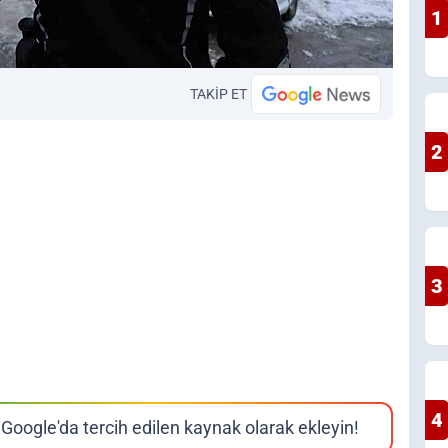
1
TAKİP ET
2
3
4
Google'da tercih edilen kaynak olarak ekleyin!