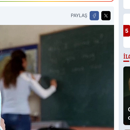
PAYLAŞ
5
İL