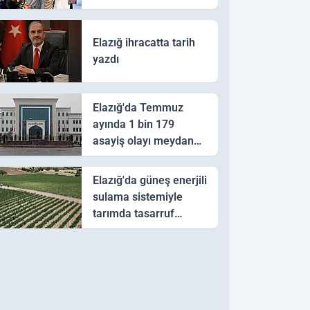
Elazığ ihracatta tarih
yazdı
Elazığ'da Temmuz
ayında 1 bin 179
asayiş olayı meydana
geldi
Elazığ'da güneş enerjili
sulama sistemiyle
tarımda tasarruf
hedefi