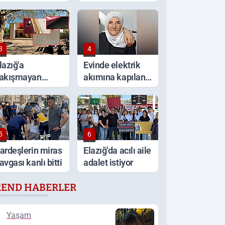
ritik uyarı!
aracını ateşe
verdi
3
4
lazığ'a
Evinde elektrik
akışmayan
akımına kapılan
örüntüler
yaşlı kadın
hayatını kaybetti
5
6
ardeşlerin miras
Elazığ’da acılı aile
avgası kanlı bitti
adalet istiyor
REND HABERLER
Yaşam