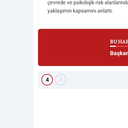
çevrede ve psikolojik risk alanları
yaklaşımın kapsamını anlattı.
BU HAB
Başkan
4
8