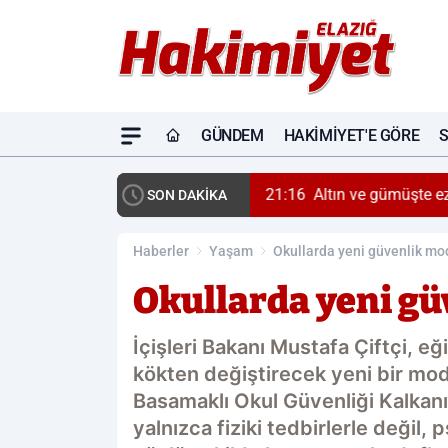
GÜNDEM
HAKIMIYET'E GÖRE
21:16
Altın ve gümüşte e
SON DAKİKA
Haberler
Yaşam
Okullarda yeni güvenlik mo
Okullarda yeni gü
İçişleri Bakanı Mustafa Çiftçi, e
kökten değiştirecek yeni bir mode
Basamaklı Okul Güvenliği Kalkanı' 
yalnızca fiziki tedbirlerle değil, 