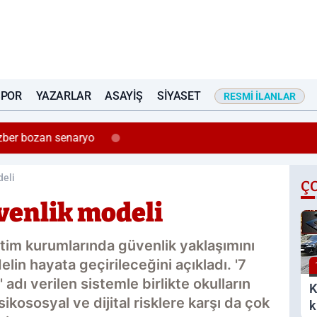
SPOR
YAZARLAR
ASAYIŞ
SIYASET
RESMI İLANLAR
zber bozan senaryo
deli
Ç
venlik modeli
ğitim kurumlarında güvenlik yaklaşımını
lin hayata geçirileceğini açıkladı. '7
adı verilen sistemle birlikte okulların
K
psikososyal ve dijital risklere karşı da çok
k