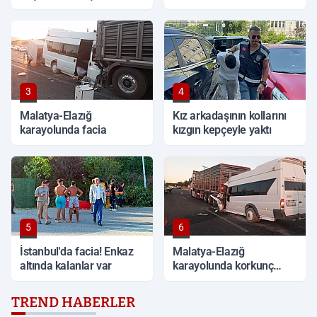
ifşa etti
3
4
Malatya-Elazığ
Kız arkadaşının kollarını
karayolunda facia
kızgın kepçeyle yaktı
5
6
İstanbul'da facia! Enkaz
Malatya-Elazığ
altında kalanlar var
karayolunda korkunç
kaza: 19 kişi yaralandı
TREND HABERLER