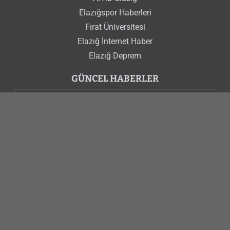
Elazığspor Haberleri
Fırat Üniversitesi
Elazığ İnternet Haber
Elazığ Deprem
GÜNCEL HABERLER
Elazığ Hava Durumu
Elazığ Nöbetçi Eczaneler
Elazığ Trafik Kazası
Gürsel Erol
Şahin Şerifoğulları
Elazığ Hakimiyet Haber