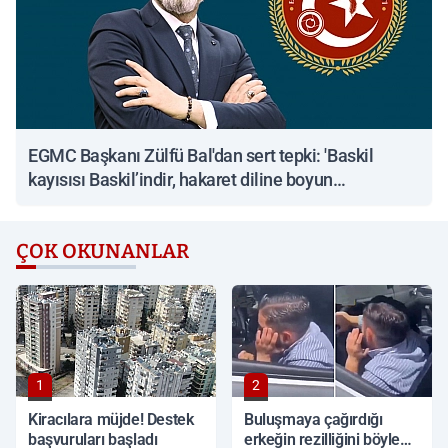
EGMC Başkanı Zülfü Bal'dan sert tepki: 'Baskil
kayısısı Baskil’indir, hakaret diline boyun
eğmeyeceğiz'
ÇOK OKUNANLAR
1
2
Kiracılara müjde! Destek
Buluşmaya çağırdığı
başvuruları başladı
erkeğin rezilliğini böyle