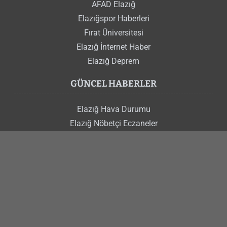
AFAD Elazığ
Elazığspor Haberleri
Fırat Üniversitesi
Elazığ İnternet Haber
Elazığ Deprem
GÜNCEL HABERLER
Elazığ Hava Durumu
Elazığ Nöbetçi Eczaneler
Elazığ Trafik Kazası
Gürsel Erol
Şahin Şerifoğulları