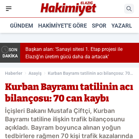
GÜNDEM
HAKIMIYET'E GÖRE
SPOR
YAZARLA
Başkan alan: ‘Sanayi sitesi 1. Etap projesi ile
SON
DAKİKA
Elazığ’ın üretim gücü daha da artacak’
Haberler
Asayiş
Kurban Bayramı tatilinin acı bilançosu: 70
can kaybı
Kurban Bayramı tatilinin acı
bilançosu: 70 can kaybı
İçişleri Bakanı Mustafa Çiftçi, Kurban
Bayramı tatiline ilişkin trafik bilançosunu
açıkladı. Bayram boyunca alınan yoğun
tedbirlere rağmen 70 kişi trafik kazalarında