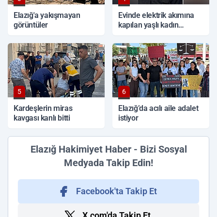
Elazığ'a yakışmayan
Evinde elektrik akımına
görüntüler
kapılan yaşlı kadın
hayatını kaybetti
5
6
Kardeşlerin miras
Elazığ’da acılı aile adalet
kavgası kanlı bitti
istiyor
Elazığ Hakimiyet Haber - Bizi Sosyal
Medyada Takip Edin!
Facebook'ta Takip Et
X.com'da Takip Et