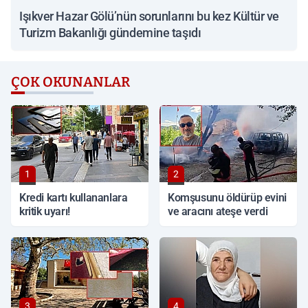
Işıkver Hazar Gölü’nün sorunlarını bu kez Kültür ve
Turizm Bakanlığı gündemine taşıdı
ÇOK OKUNANLAR
1
2
Kredi kartı kullananlara
Komşusunu öldürüp evini
kritik uyarı!
ve aracını ateşe verdi
3
4