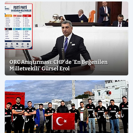
ORC Araştırması: CHP’de 'En Beğenilen
Milletvekili' Gürsel Erol