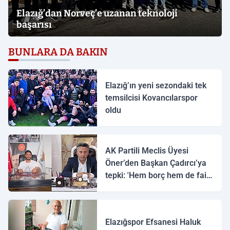
Elazığ’dan Norveç’e uzanan teknoloji
başarısı
BUNLARA DA BAKIN
Elazığ’ın yeni sezondaki tek
temsilcisi Kovancılarspor
oldu
AK Partili Meclis Üyesi
Öner’den Başkan Çadırcı’ya
tepki: 'Hem borç hem de faiz
var'
Elazığspor Efsanesi Haluk