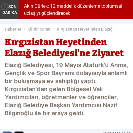
bilir'
Akın Gürlek: 12 maddelik düzenleme toplumsal
SON
DAKİKA
uzlaşıyı güçlendirecek
Haberler
Kültür Sanat
Kırgızistan Heyetinden Elazığ
Belediyesi'ne Ziyaret
Kırgızistan Heyetinden
Elazığ Belediyesi'ne Ziyaret
Elazığ Belediyesi, 19 Mayıs Atatürk'ü Anma,
Gençlik ve Spor Bayramı dolayısıyla anlamlı
bir buluşmaya ev sahipliği yaptı.
Kırgızistan'dan gelen Bölgesel Vali
Yardımcıları, öğretmenler ve öğrenciler,
Elazığ Belediye Başkan Yardımcısı Nazif
Bilginoğlu ile bir araya geldi.