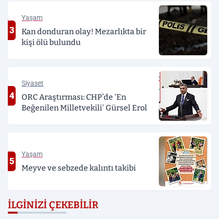
Yaşam
3
Kan donduran olay! Mezarlıkta bir
kişi ölü bulundu
Siyaset
4
ORC Araştırması: CHP’de 'En
Beğenilen Milletvekili' Gürsel Erol
Yaşam
5
Meyve ve sebzede kalıntı takibi
İLGINIZI ÇEKEBILIR