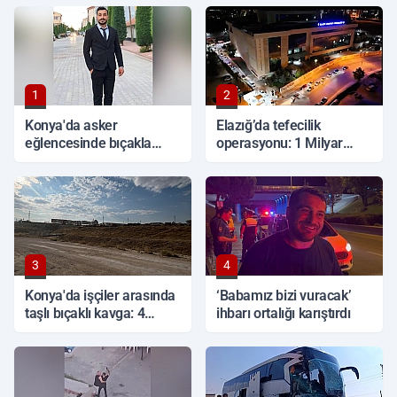
1
2
Konya'da asker
Elazığ’da tefecilik
eğlencesinde bıçakla
operasyonu: 1 Milyar
kavga: 1 ölü
TL'lik vurgun, 6 tutuklama
3
4
Konya'da işçiler arasında
‘Babamız bizi vuracak’
taşlı bıçaklı kavga: 4
ihbarı ortalığı karıştırdı
yaralı