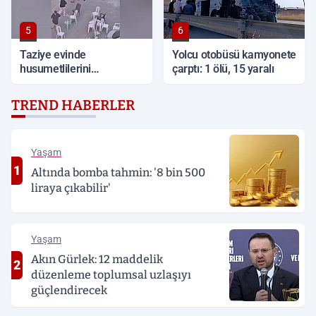
5
6
Taziye evinde
Yolcu otobüsü kamyonete
husumetlilerini
çarptı: 1 ölü, 15 yaralı
tabancayla kovaladı
TREND HABERLER
Yaşam
1
Altında bomba tahmin: '8 bin 500
liraya çıkabilir'
Yaşam
Akın Gürlek: 12 maddelik
2
düzenleme toplumsal uzlaşıyı
güçlendirecek