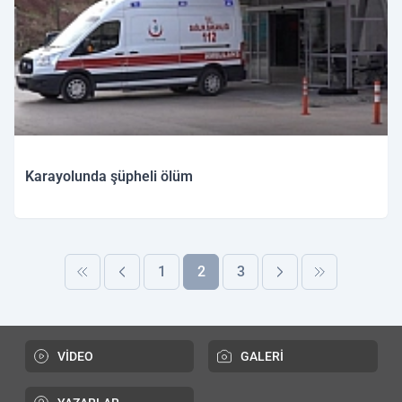
Karayolunda şüpheli ölüm
1
2
3
VİDEO
GALERİ