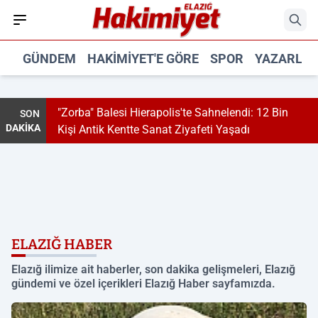
GÜNDEM
HAKIMIYET'E GÖRE
SPOR
YAZARLA
s'te Sahnelendi: 12 Bin
Tunceli'de Dağ Keçilerinden Nefe
SON
DAKİKA
Ziyafeti Yaşadı
O Anlar Kamerada
ELAZIĞ HABER
Elazığ ilimize ait haberler, son dakika gelişmeleri, Elazığ
gündemi ve özel içerikleri Elazığ Haber sayfamızda.