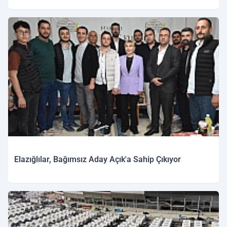
Elazığlılar, Bağımsız Aday Açık'a Sahip Çıkıyor