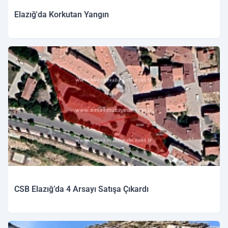
Elazığ'da Korkutan Yangın
CSB Elazığ’da 4 Arsayı Satışa Çıkardı