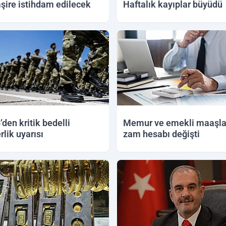
ire istihdam edilecek
Haftalık kayıplar büyüdü
2026 12:34
06.06.2026 21:25
den kritik bedelli
Memur ve emekli maaşla
rlik uyarısı
zam hesabı değişti
2026 14:18
05.06.2026 11:24