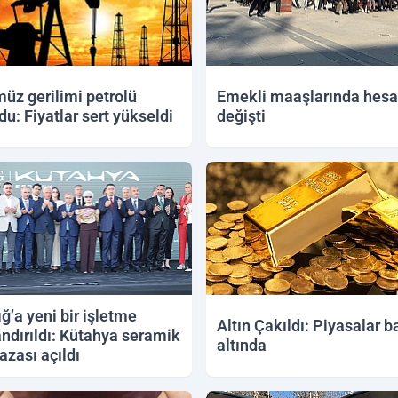
üz gerilimi petrolü
Emekli maaşlarında hes
du: Fiyatlar sert yükseldi
değişti
2026 14:58
11.06.2026 14:38
ığ’a yeni bir işletme
Altın Çakıldı: Piyasalar b
ndırıldı: Kütahya seramik
altında
zası açıldı
2026 16:42
10.06.2026 12:42