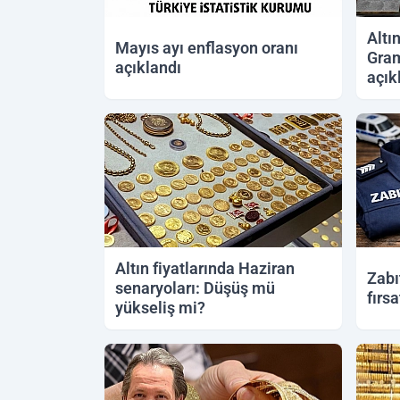
Altı
Mayıs ayı enflasyon oranı
Gram
açıklandı
açık
05.06.2026 10:11
04.06.
Altın fiyatlarında Haziran
Zabı
senaryoları: Düşüş mü
fırs
yükseliş mi?
01.06.2026 13:58
31.05.