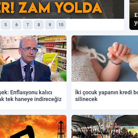
E
y
5
6
7
8
9
10
ek: Enflasyonu kalıcı
İki çocuk yapanın kredi b
ak tek haneye indireceğiz
silinecek
2026 15:15
12.06.2026 13:33