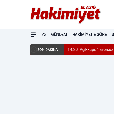
GÜNDEM
HAKIMIYET'E GÖRE
14:20
Açıkkapı: 'Terörsüz
SON DAKİKA