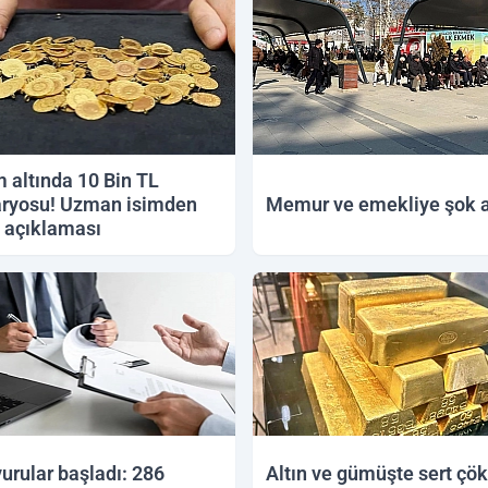
 altında 10 Bin TL
ryosu! Uzman isimden
Memur ve emekliye şok a
h açıklaması
2026 15:08
07.06.2026 16:06
urular başladı: 286
Altın ve gümüşte sert çök