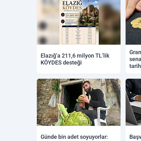
Gram
Elazığ’a 211,6 milyon TL’lik
sena
KÖYDES desteği
tari
09.06.2026 00:13
08.06.
Günde bin adet soyuyorlar:
Başv