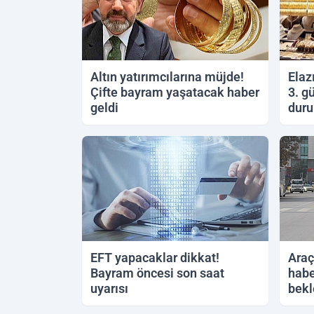
Altın yatırımcılarına müjde!
Elaz
Çifte bayram yaşatacak haber
3. g
geldi
duru
30.05.2026 21:07
29.05.
EFT yapacaklar dikkat!
Araç
Bayram öncesi son saat
habe
uyarısı
bekl
25.05.2026 20:57
25.05.