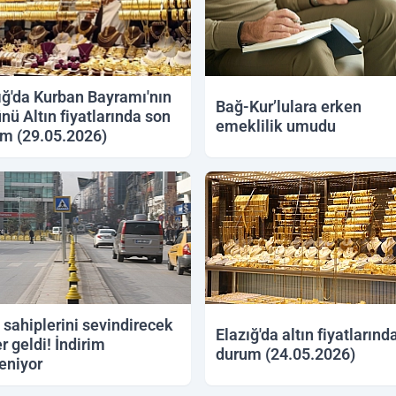
ığ'da Kurban Bayramı'nın
Bağ-Kur’lulara erken
ünü Altın fiyatlarında son
emeklilik umudu
m (29.05.2026)
2026 09:46
28.05.2026 16:15
 sahiplerini sevindirecek
Elazığ'da altın fiyatlarınd
r geldi! İndirim
durum (24.05.2026)
eniyor
2026 12:19
24.05.2026 15:39