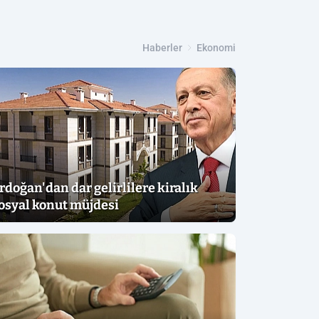
Haberler
Ekonomi
rdoğan'dan dar gelirlilere kiralık
osyal konut müjdesi