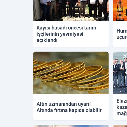
Kayısı hasadı öncesi tarım
Hürm
işçilerinin yevmiyesi
uçur
açıklandı
11.06.2026 20:45
11.06.
Elaz
Altın uzmanından uyarı!
kaza
Altında fırtına kapıda olabilir
mağa
10.06.2026 22:12
10.06.