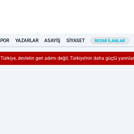
SPOR
YAZARLAR
ASAYIŞ
SIYASET
RESMI İLANLAR
 Türkiye, devletin geri adımı değil; Türkiye’nin daha güçlü yarınl