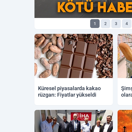
1
2
3
4
Küresel piyasalarda kakao
Şimş
rüzgarı: Fiyatlar yükseldi
olar
12.06.2026 19:17
12.06.