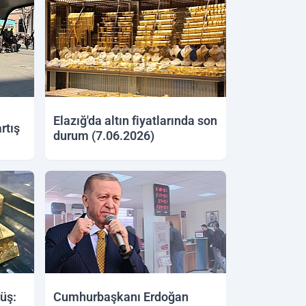
Elazığ'da altın fiyatlarında son
rtış
durum (7.06.2026)
07.06.2026 13:15
üş:
Cumhurbaşkanı Erdoğan