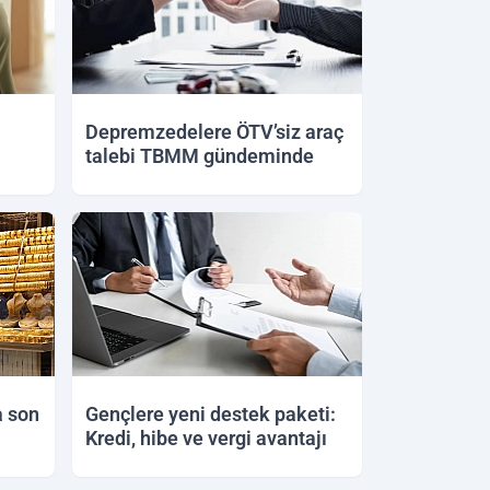
Depremzedelere ÖTV’siz araç
talebi TBMM gündeminde
25.05.2026 22:52
a son
Gençlere yeni destek paketi:
Kredi, hibe ve vergi avantajı
24.05.2026 11:25