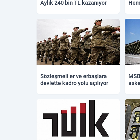
Aylık 240 bin TL kazanıyor
Hemş
07.06.2026 13:11
07.06.
Sözleşmeli er ve erbaşlara
MSB’
devlette kadro yolu açılıyor
aske
05.06.2026 15:57
05.06.