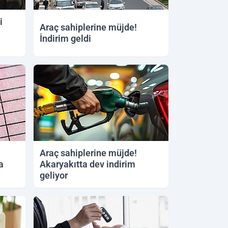
i
Araç sahiplerine müjde!
İndirim geldi
02.06.2026 10:55
Araç sahiplerine müjde!
a
Akaryakıtta dev indirim
geliyor
31.05.2026 11:17