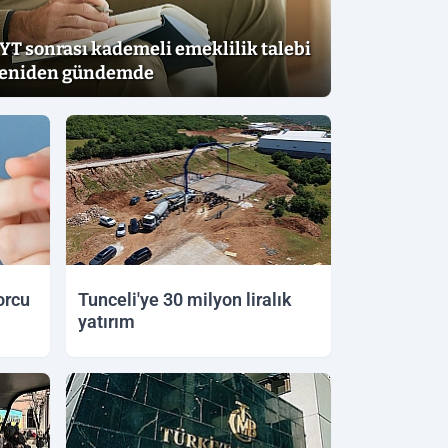
YT sonrası kademeli emeklilik talebi
eniden gündemde
orcu
Tunceli'ye 30 milyon liralık
yatırım
11.06.2026 22:14