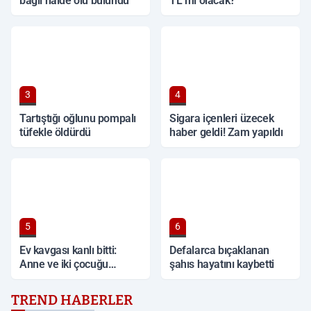
bağlı halde ölü bulundu
TL mi olacak?
3
4
Tartıştığı oğlunu pompalı
Sigara içenleri üzecek
tüfekle öldürdü
haber geldi! Zam yapıldı
5
6
Ev kavgası kanlı bitti:
Defalarca bıçaklanan
Anne ve iki çocuğu
şahıs hayatını kaybetti
bıçaklandı
TREND HABERLER