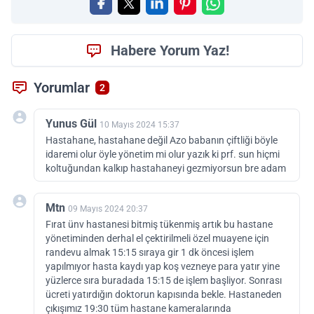
Habere Yorum Yaz!
Yorumlar
2
Yunus Gül
10 Mayıs 2024 15:37
Hastahane, hastahane değil Azo babanın çiftliği böyle
idaremi olur öyle yönetim mi olur yazık ki prf. sun hiçmi
koltuğundan kalkıp hastahaneyi gezmiyorsun bre adam
Mtn
09 Mayıs 2024 20:37
Fırat ünv hastanesi bitmiş tükenmiş artık bu hastane
yönetiminden derhal el çektirilmeli özel muayene için
randevu almak 15:15 sıraya gir 1 dk öncesi işlem
yapılmıyor hasta kaydı yap koş vezneye para yatır yine
yüzlerce sıra buradada 15:15 de işlem başliyor. Sonrası
ücreti yatırdığın doktorun kapısında bekle. Hastaneden
çıkışımız 19:30 tüm hastane kameralarında