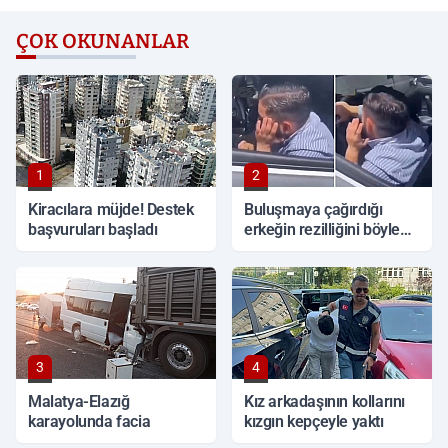
ÇOK OKUNANLAR
1
2
Kiracılara müjde! Destek
Buluşmaya çağırdığı
başvuruları başladı
erkeğin rezilliğini böyle
ifşa etti
3
4
Malatya-Elazığ
Kız arkadaşının kollarını
karayolunda facia
kızgın kepçeyle yaktı