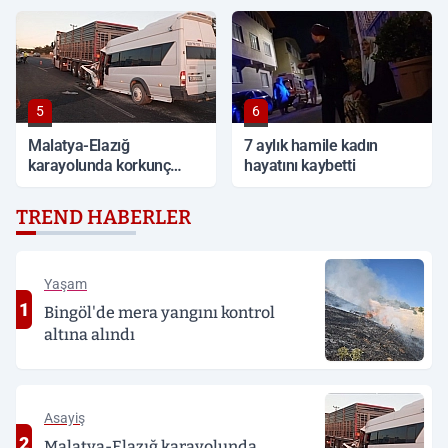
5
6
Malatya-Elazığ
7 aylık hamile kadın
karayolunda korkunç
hayatını kaybetti
kaza: 19 kişi yaralandı
TREND HABERLER
Yaşam
1
Bingöl'de mera yangını kontrol
altına alındı
Asayiş
2
Malatya-Elazığ karayolunda