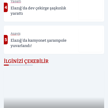
Yaşam
4
Elazığ'da dev çekirge şaşkınlık
yarattı
Asayiş
5
Elazığ'da kamyonet şarampole
yuvarlandı!
İLGINIZI ÇEKEBILIR