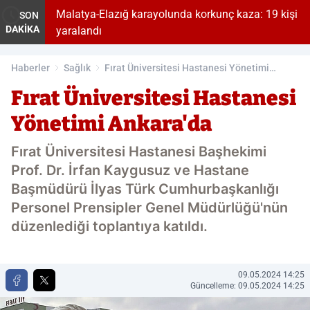
atya-Elazığ karayolunda korkunç kaza: 19 kişi
Malatya-Elaz
SON
DAKİKA
alandı
Haberler
Sağlık
Fırat Üniversitesi Hastanesi Yönetimi
Ankara'da
Fırat Üniversitesi Hastanesi
Yönetimi Ankara'da
Fırat Üniversitesi Hastanesi Başhekimi
Prof. Dr. İrfan Kaygusuz ve Hastane
Başmüdürü İlyas Türk Cumhurbaşkanlığı
Personel Prensipler Genel Müdürlüğü'nün
düzenlediği toplantıya katıldı.
09.05.2024 14:25
Güncelleme: 09.05.2024 14:25