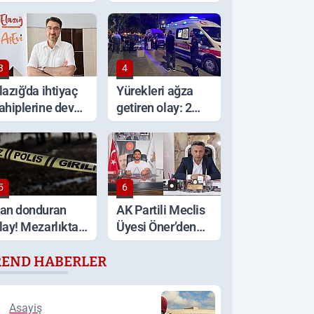
arptı: 1 ölü, 15
bıçaklı kavga: 4
aralı
yaralı
3
4
lazığ'da ihtiyaç
Yürekleri ağza
ahiplerine dev
getiren olay: 2
estek
yaşındaki çocuk
ağır yaralandı
5
6
an donduran
AK Partili Meclis
lay! Mezarlıkta
Üyesi Öner’den
ir kişi ölü
Başkan Çadırcı’ya
REND HABERLER
ulundu
tepki: 'Hem borç
hem de faiz var'
Asayiş