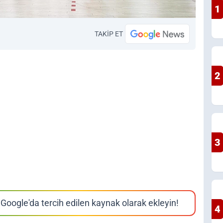
1
TAKİP ET
2
3
Google'da tercih edilen kaynak olarak ekleyin!
4