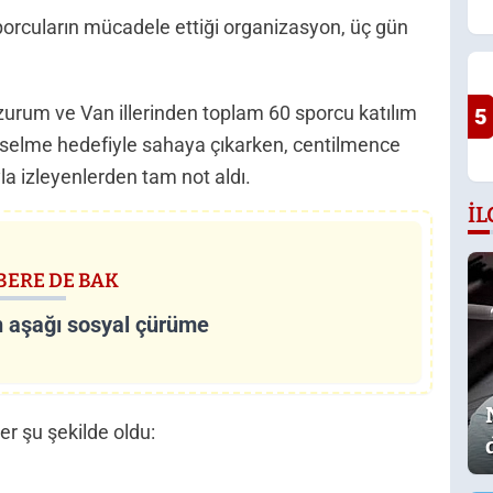
 sporcuların mücadele ettiği organizasyon, üç gün
urum ve Van illerinden toplam 60 sporcu katılım
5
yükselme hedefiyle sahaya çıkarken, centilmence
a izleyenlerden tam not aldı.
İL
BERE DE BAK
 aşağı sosyal çürüme
r şu şekilde oldu: