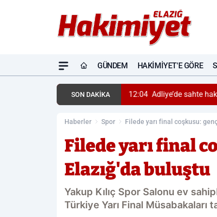
GÜNDEM
HAKIMIYET'E GÖRE
SON DAKİKA
Haberler
Spor
Filede yarı final coşkusu: genç
Filede yarı final 
Elazığ'da buluştu
Yakup Kılıç Spor Salonu ev sahip
Türkiye Yarı Final Müsabakaları 