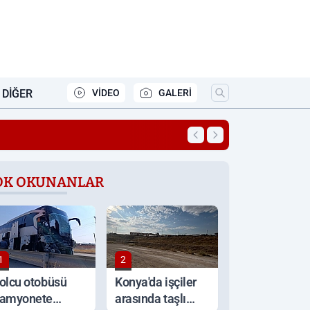
DIĞER
VİDEO
GALERİ
ın ve araya giren genç darbedildi
OK OKUNANLAR
1
2
olcu otobüsü
Konya'da işçiler
amyonete
arasında taşlı