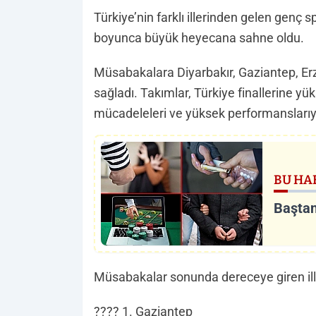
Türkiye’nin farklı illerinden gelen genç
boyunca büyük heyecana sahne oldu.
Müsabakalara Diyarbakır, Gaziantep, Erz
sağladı. Takımlar, Türkiye finallerine 
mücadeleleri ve yüksek performanslarıyl
BU HA
Baştan
Müsabakalar sonunda dereceye giren ille
???? 1. Gaziantep