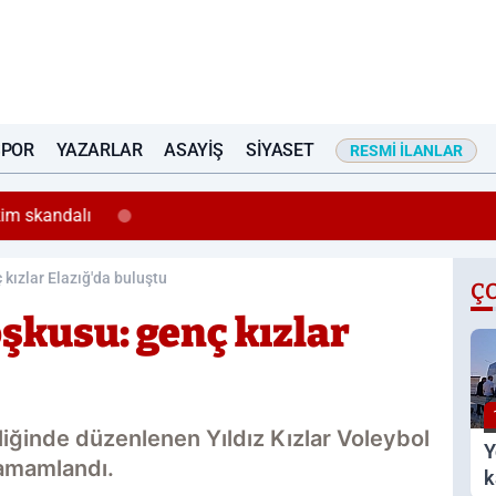
SPOR
YAZARLAR
ASAYIŞ
SIYASET
RESMI İLANLAR
11:48
Taksi içinde başladı, sokağa taştı: Genç kad
 kızlar Elazığ'da buluştu
Ç
coşkusu: genç kızlar
liğinde düzenlenen Yıldız Kızlar Voleybol
Y
tamamlandı.
k