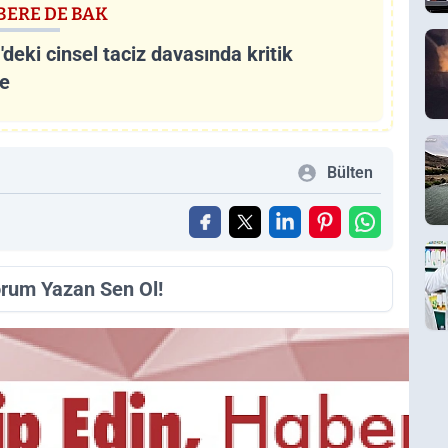
BERE DE BAK
eki cinsel taciz davasında kritik
me
Bülten
orum Yazan Sen Ol!