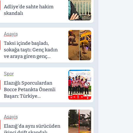
Adliye’de sahte hakim
skandalı
Asayiş
Taksi içinde başladı,
sokağa taştı: Genç kadın
ve araya giren genç
darbedildi
Spor
Elazığlı Sporculardan
Bocce Petankta Önemli
Başarı: Türkiye
Sekizinciliği
Asayiş
Elazığ'da aynı sürücüden
ikinci drift skandalı