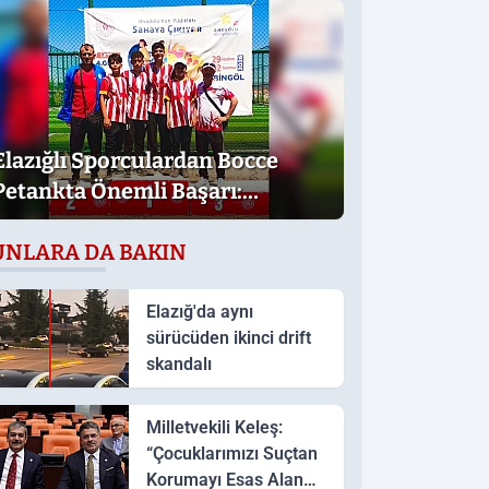
Elazığlı Sporculardan Bocce
Petankta Önemli Başarı:
Türkiye Sekizinciliği
UNLARA DA BAKIN
Elazığ'da aynı
sürücüden ikinci drift
skandalı
Milletvekili Keleş:
“Çocuklarımızı Suçtan
Korumayı Esas Alan