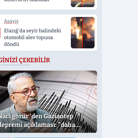
Asayiş
Elazığ'da seyir halindeki
otomobil alev topuna
döndü
GINIZI ÇEKEBILIR
Naci görür ‘den Gaziantep
depremi açıklaması: "daha
büyük deprem beklemiyoruz"