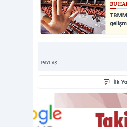
BU HA
TBMM'd
geliş
PAYLAŞ
İlk Y