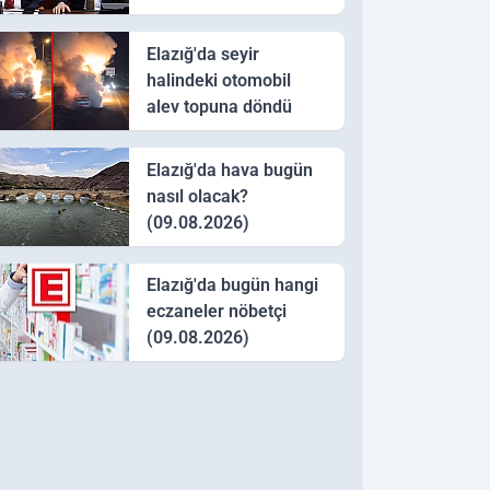
Düzenlemeleri TBMM
Genel Kurulu’nda
Elazığ'da seyir
Kabul Ettik”
halindeki otomobil
alev topuna döndü
Elazığ'da hava bugün
nasıl olacak?
(09.08.2026)
Elazığ'da bugün hangi
eczaneler nöbetçi
(09.08.2026)