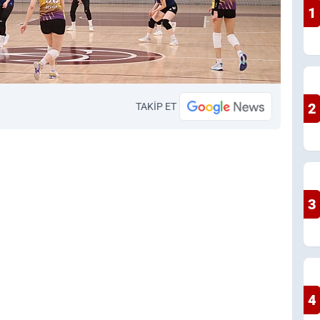
1
2
TAKİP ET
3
4