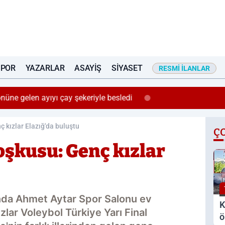
SPOR
YAZARLAR
ASAYIŞ
SIYASET
RESMI İLANLAR
önüne gelen ayıyı çay şekeriyle besledi
ç kızlar Elazığ'da buluştu
Ç
coşkusu: Genç kızlar
ında Ahmet Aytar Spor Salonu ev
K
lar Voleybol Türkiye Yarı Final
ö