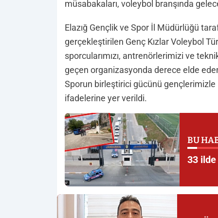
müsabakaları, voleybol branşında geleceği
Elazığ Gençlik ve Spor İl Müdürlüğü tara
gerçekleştirilen Genç Kızlar Voleybol Tü
sporcularımızı, antrenörlerimizi ve teknik
geçen organizasyonda derece elde eden t
Sporun birleştirici gücünü gençlerimizl
ifadelerine yer verildi.
BU HAB
33 ild