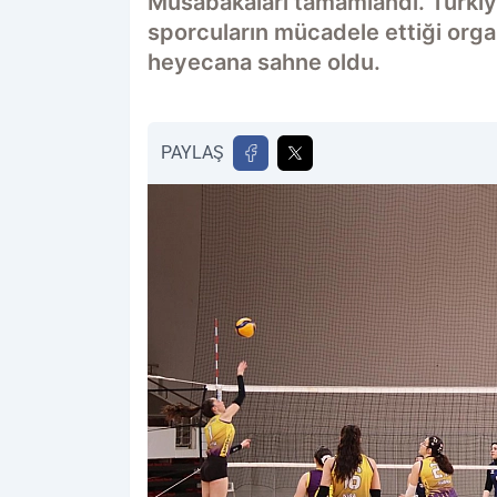
Müsabakaları tamamlandı. Türkiye'
sporcuların mücadele ettiği or
heyecana sahne oldu.
PAYLAŞ