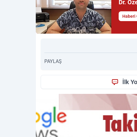
Dr. Öz
Haberi 
PAYLAŞ
İlk Y