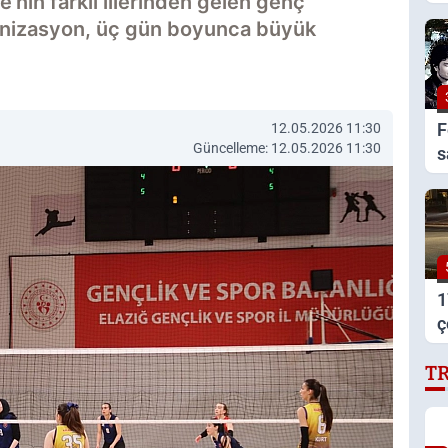
nin farklı illerinden gelen genç
a
ganizasyon, üç gün boyunca büyük
v
F
12.05.2026 11:30
Güncelleme: 12.05.2026 11:30
s
1
ç
t
T
s
b