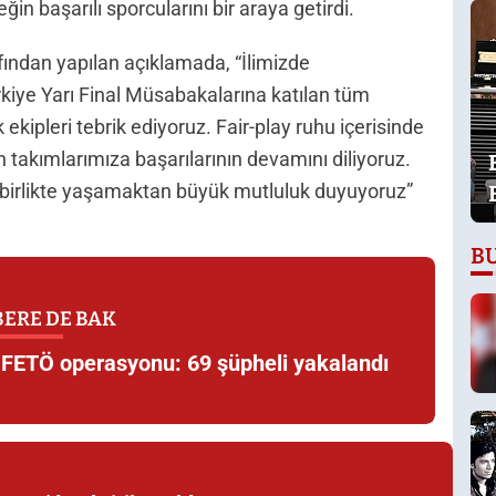
n başarılı sporcularını bir araya getirdi.
fından yapılan açıklamada, “İlimizde
rkiye Yarı Final Müsabakalarına katılan tüm
 ekipleri tebrik ediyoruz. Fair-play ruhu içerisinde
akımlarımıza başarılarının devamını diliyoruz.
e birlikte yaşamaktan büyük mutluluk duyuyoruz”
B
ERE DE BAK
e FETÖ operasyonu: 69 şüpheli yakalandı