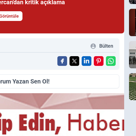
ercan'dan kritik açıklama
Görüntüle
Bülten
orum Yazan Sen Ol!