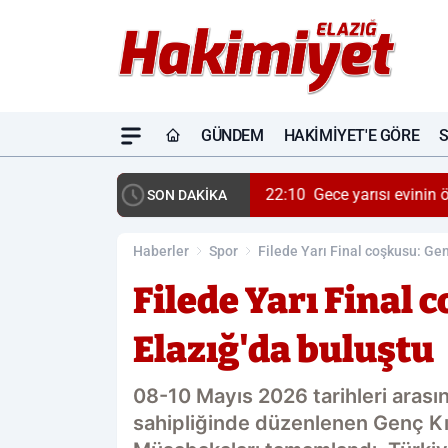
GÜNDEM
HAKIMIYET'E GÖRE
22:10
Gece yarısı evinin 
SON DAKİKA
Haberler
Spor
Filede Yarı Final coşkusu: Gen
Filede Yarı Final 
Elazığ'da buluştu
08-10 Mayıs 2026 tarihleri aras
sahipliğinde düzenlenen Genç Kız