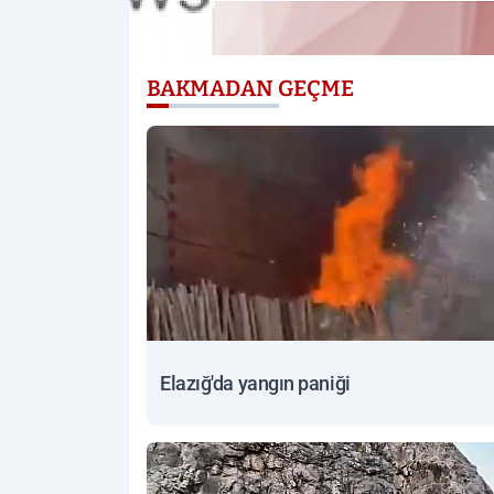
BAKMADAN GEÇME
Elazığ'da yangın paniği