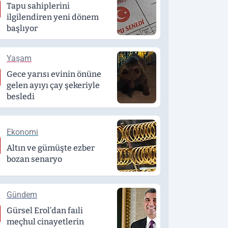
Tapu sahiplerini
ilgilendiren yeni dönem
başlıyor
Yaşam
Gece yarısı evinin önüne
gelen ayıyı çay şekeriyle
besledi
Ekonomi
Altın ve gümüşte ezber
bozan senaryo
Gündem
Gürsel Erol’dan faıli
meçhul cinayetlerin