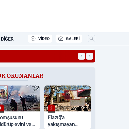
DIĞER
VİDEO
GALERİ
21:16
Altın ve gümüşte 
OK OKUNANLAR
1
2
omşusunu
Elazığ'a
ldürüp evini ve
yakışmayan