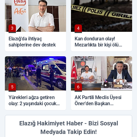
3
4
Elazığ'da ihtiyaç
Kan donduran olay!
sahiplerine dev destek
Mezarlıkta bir kişi ölü
bulundu
5
6
Yürekleri ağza getiren
AK Partili Meclis Üyesi
olay: 2 yaşındaki çocuk
Öner’den Başkan
ağır yaralandı
Çadırcı’ya tepki: 'Hem
borç hem de faiz var'
Elazığ Hakimiyet Haber - Bizi Sosyal
Medyada Takip Edin!