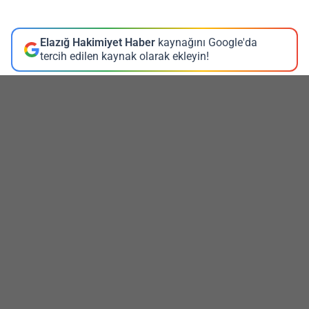
Elazığ Hakimiyet Haber
kaynağını Google'da
tercih edilen kaynak olarak ekleyin!
Akaryakıt fiyatlarında yükseliş sürüyor. Sektör
kaynaklarından edinilen bilgilere göre benzinin litre
fiyatına yarından itibaren geçerli olmak üzere 1 lira 7
kuruş zam yapılması bekleniyor. Zamla birlikte
pompaya yansıyacak yeni fiyatların gece yarısından
sonra uygulanacağı öğrenildi.
Küresel enerji piyasalarında yaşanan dalgalanmalar,
petrol fiyatlarındaki yükseliş ve döviz kurundaki
hareketlilik akaryakıt fiyatlarını etkilemeye devam
ediyor. Özellikle uluslararası piyasalarda arzın talebi