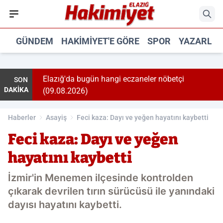
GÜNDEM
HAKIMIYET'E GÖRE
SPOR
YAZARLA
.2026)
Elazığ'da bugün hangi eczaneler nöbetçi
SON
DAKİKA
(09.08.2026)
Haberler
Asayiş
Feci kaza: Dayı ve yeğen hayatını kaybetti
Feci kaza: Dayı ve yeğen
hayatını kaybetti
İzmir'in Menemen ilçesinde kontrolden
çıkarak devrilen tırın sürücüsü ile yanındaki
dayısı hayatını kaybetti.