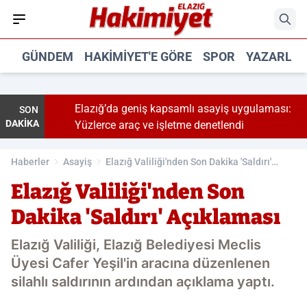
GÜNDEM
HAKIMIYET'E GÖRE
SPOR
YAZARLA
Elazığ’da geniş kapsamlı asayiş uygulaması:
SON
DAKİKA
Yüzlerce araç ve işletme denetlendi
Haberler
Asayiş
Elazığ Valiliği'nden Son Dakika 'Saldırı'
Açıklaması
Elazığ Valiliği'nden Son
Dakika 'Saldırı' Açıklaması
Elazığ Valiliği, Elazığ Belediyesi Meclis
Üyesi Cafer Yeşil'in aracına düzenlenen
silahlı saldırının ardından açıklama yaptı.