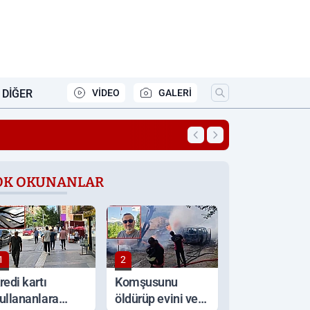
DIĞER
VİDEO
GALERİ
20:00
Başkan alan: ‘Sanay
OK OKUNANLAR
1
2
redi kartı
Komşusunu
ullananlara
öldürüp evini ve