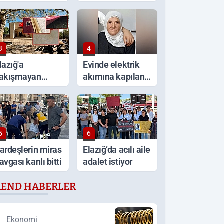
ritik uyarı!
aracını ateşe
verdi
3
4
lazığ'a
Evinde elektrik
akışmayan
akımına kapılan
örüntüler
yaşlı kadın
hayatını kaybetti
5
6
ardeşlerin miras
Elazığ’da acılı aile
avgası kanlı bitti
adalet istiyor
REND HABERLER
Ekonomi