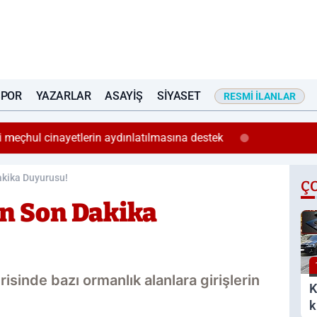
SPOR
YAZARLAR
ASAYIŞ
SIYASET
RESMI İLANLAR
li meçhul cinayetlerin aydınlatılmasına destek
Dakika Duyurusu!
Ç
en Son Dakika
içerisinde bazı ormanlık alanlara girişlerin
K
k