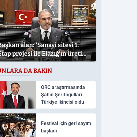
Başkan alan: ‘Sanayi sitesi 1.
Etap projesi ile Elazığ’ın üretim
gücü daha da artacak’
UNLARA DA BAKIN
ORC araştırmasında
Şahin Şerifoğulları
Türkiye ikincisi oldu
Festival için geri sayım
başladı