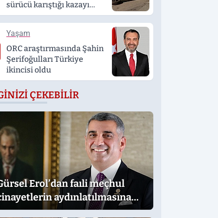
sürücü karıştığı kazayı
unuttu
Yaşam
ORC araştırmasında Şahin
Şerifoğulları Türkiye
ikincisi oldu
GINIZI ÇEKEBILIR
Gürsel Erol’dan faıli meçhul
cinayetlerin aydınlatılmasına
destek