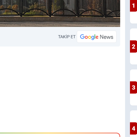
1
TAKİP ET
2
3
4