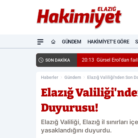
GÜNDEM
HAKIMIYET'E GÖRE
20:13
Gürsel Erol’dan faı
SON DAKİKA
Haberler
Gündem
Elazığ Valiliği'nden Son 
Elazığ Valiliği'nd
Duyurusu!
Elazığ Valiliği, Elazığ il sınırları 
yasaklandığını duyurdu.