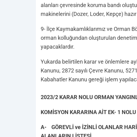
alanları çevresinde koruma bandı oluştur
makinelerini (Dozer, Loder, Kepçe) hazır
9- İlçe Kaymakamlıklarımız ve Orman B
orman kolluğundan oluşturulan denetim e
yapacaklardır.
Yukarda belirtilen karar ve önlemlere a
Kanunu, 2872 sayılı Çevre Kanunu, 5271 
Kabahatler Kanunu gereği işlem yapılaca
2023/2 KARAR NOLU ORMAN YANGIN
KOMİSYON KARARINA AİT EK- 1 NOLU
A- GÖREVLİ ve İZİNLİ OLANLAR HAR
ALANLARIN LİSTESİ