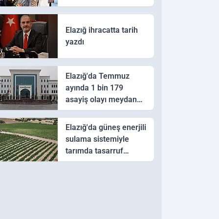
Elazığ ihracatta tarih
yazdı
Elazığ'da Temmuz
ayında 1 bin 179
asayiş olayı meydana
geldi
Elazığ'da güneş enerjili
sulama sistemiyle
tarımda tasarruf
hedefi