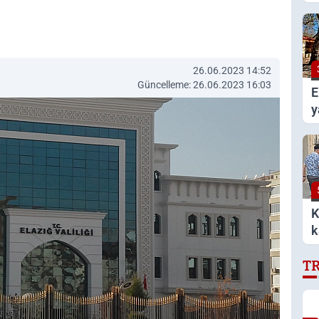
k
26.06.2023 14:52
Güncelleme: 26.06.2023 16:03
E
y
g
K
k
T