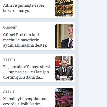
Altın ve gümüşte ezber
bozan senaryo
Gündem
Gürsel Erol’dan faıli
meçhul cinayetlerin
aydınlatılmasına destek
Yaşam
Başkan alan: ‘Sanayi sitesi
1. Etap projesi ile Elazığ’ın
üretim gücü daha da
artacak’
Asayiş
Mahalleyi savaş alanına
çevirdi, alkollü kadın