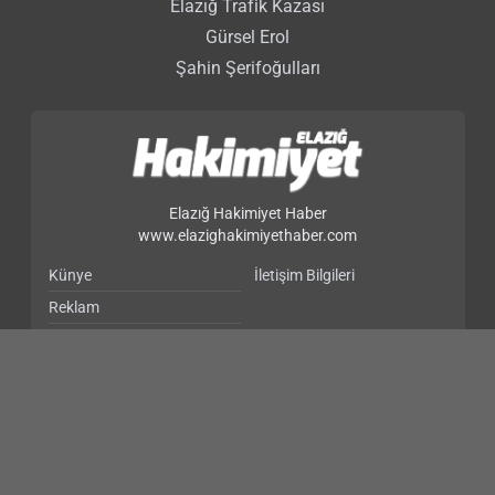
Elazığ Trafik Kazası
Gürsel Erol
Şahin Şerifoğulları
Elazığ Hakimiyet Haber
www.elazighakimiyethaber.com
Künye
İletişim Bilgileri
Reklam
Gizlilik Politikası
Elazığ’dan Kahramanmaraş’a Kadınlar Gününde Kadın
Dayanışması - Gündem
Haber Yazılımı:
Medya İnternet
-
Kulga Haber Yazılımı
v26.7.3