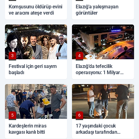
Komşusunu öldürüp evini
Elazığ'a yakışmayan
ve aracını ateşe verdi
görüntüler
3
4
Festival için geri sayım
Elazığ’da tefecilik
başladı
operasyonu: 1 Milyar
TL'lik vurgun, 6 tutuklama
5
6
Kardeşlerin miras
17 yaşındaki çocuk
kavgası kanlı bitti
arkadaşı tarafından
sırtından bıçaklandı