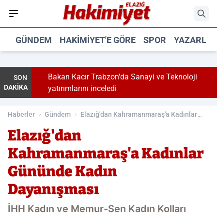
GÜNDEM
HAKIMIYET'E GÖRE
SPOR
YAZARLA
Bakan Kacır Trabzon'da Sanayi ve Teknoloji
SON
DAKİKA
yatırımlarını inceledi
Haberler
Gündem
Elazığ'dan Kahramanmaraş'a Kadınlar
Gününde Kadın Dayanışması
Elazığ'dan
Kahramanmaraş'a Kadınlar
Gününde Kadın
Dayanışması
İHH Kadın ve Memur-Sen Kadın Kolları