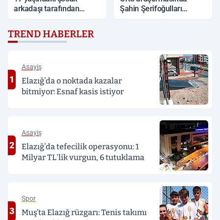
arkadaşı tarafından
Şahin Şerifoğulları
sırtından bıçaklandı
Türkiye ikincisi oldu
TREND HABERLER
Asayiş
1
Elazığ’da o noktada kazalar
bitmiyor: Esnaf kasis istiyor
Asayiş
2
Elazığ’da tefecilik operasyonu: 1
Milyar TL'lik vurgun, 6 tutuklama
Spor
3
Muş’ta Elazığ rüzgarı: Tenis takımı