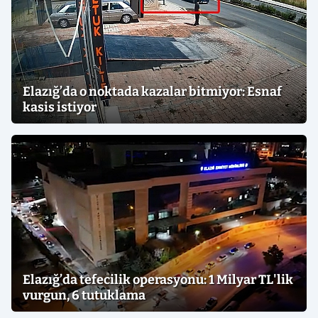
Elazığ’da o noktada kazalar bitmiyor: Esnaf
kasis istiyor
Elazığ’da tefecilik operasyonu: 1 Milyar TL'lik
vurgun, 6 tutuklama