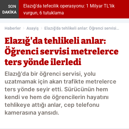
f kasis
Elazığ’da tefecilik operasyonu: 1 Milyar TL'lik
SON
DAKİKA
vurgun, 6 tutuklama
Haberler
Asayiş
Elazığ'da tehlikeli anlar: Öğrenci servisi
metrelerce ters yönde ilerledi
Elazığ'da tehlikeli anlar:
Öğrenci servisi metrelerce
ters yönde ilerledi
Elazığ'da bir öğrenci servisi, yolu
uzatmamak için akan trafikte metrelerce
ters yönde seyir etti. Sürücünün hem
kendi ve hem de öğrencilerin hayatını
tehlikeye attığı anlar, cep telefonu
kamerasına yansıdı.