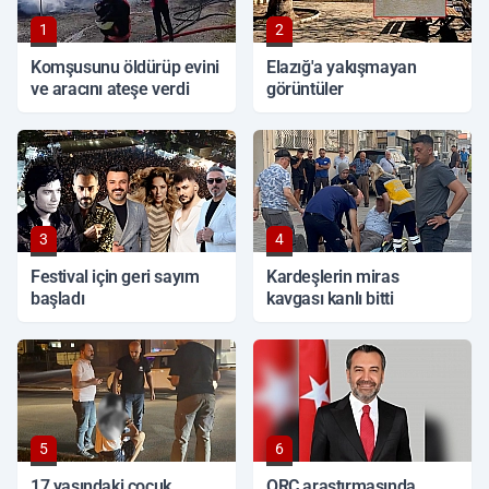
1
2
Komşusunu öldürüp evini
Elazığ'a yakışmayan
ve aracını ateşe verdi
görüntüler
3
4
Festival için geri sayım
Kardeşlerin miras
başladı
kavgası kanlı bitti
5
6
17 yaşındaki çocuk
ORC araştırmasında