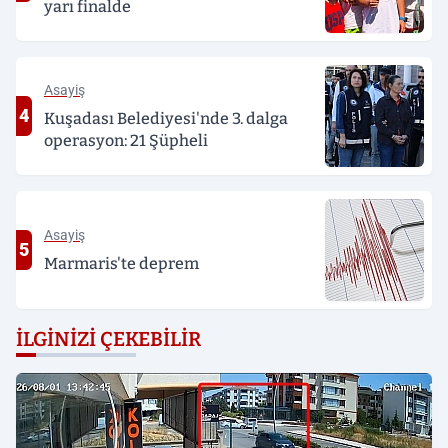
yarı finalde
Asayiş
4
Kuşadası Belediyesi'nde 3. dalga
operasyon: 21 Şüpheli
Asayiş
5
Marmaris'te deprem
İLGINIZI ÇEKEBILIR