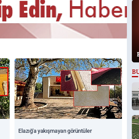
B
ü
Elazığ'a yakışmayan görüntüler