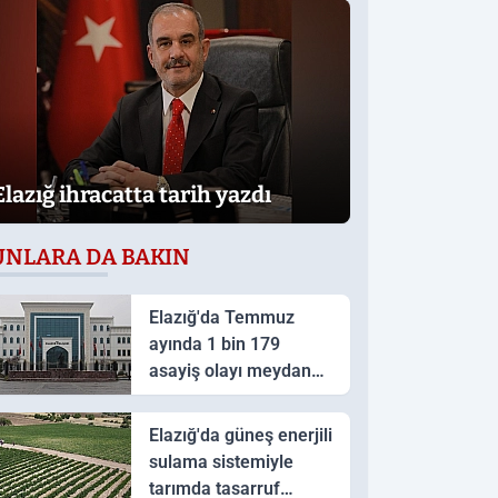
Elazığ ihracatta tarih yazdı
UNLARA DA BAKIN
Elazığ'da Temmuz
ayında 1 bin 179
asayiş olayı meydana
geldi
Elazığ'da güneş enerjili
sulama sistemiyle
tarımda tasarruf