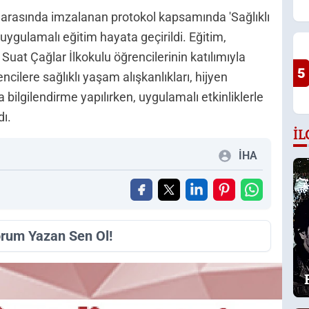
ğı arasında imzalanan protokol kapsamında 'Sağlıklı
 uygulamalı eğitim hayata geçirildi. Eğitim,
uat Çağlar İlkokulu öğrencilerinin katılımıyla
5
cilere sağlıklı yaşam alışkanlıkları, hijyen
da bilgilendirme yapılırken, uygulamalı etkinliklerle
dı.
İL
İHA
orum Yazan Sen Ol!