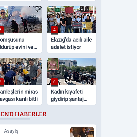
ritik uyarı!
yaşlı kadın
hayatını kaybetti
3
4
omşusunu
Elazığ’da acılı aile
ldürüp evini ve
adalet istiyor
racını ateşe
erdi
5
6
ardeşlerin miras
Kadın kıyafeti
avgası kanlı bitti
giydirip şantaj
yaptılar
REND HABERLER
Asayiş