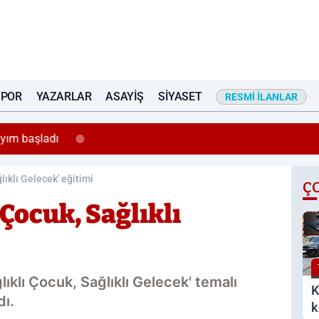
SPOR
YAZARLAR
ASAYIŞ
SIYASET
RESMI İLANLAR
sayım başladı
ğlıklı Gelecek' eğitimi
Ç
 Çocuk, Sağlıklı
lıklı Çocuk, Sağlıklı Gelecek' temalı
K
dı.
k