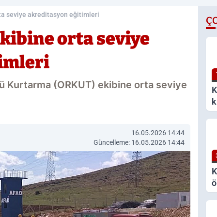
a seviye akreditasyon eğitimleri
Ç
kibine orta seviye
imleri
ü Kurtarma (ORKUT) ekibine orta seviye
K
k
k
16.05.2026 14:44
Güncelleme: 16.05.2026 14:44
K
ö
a
v