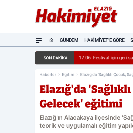
GÜNDEM
HAKIMIYET'E GÖRE
17:06
Festival için geri 
SON DAKİKA
Haberler
Eğitim
Elazığ'da 'Sağlıklı Çocuk, Sa
Elazığ'da 'Sağlıklı
Gelecek' eğitimi
Elazığ'ın Alacakaya ilçesinde 'Sağ
teorik ve uygulamalı eğitim yapıl