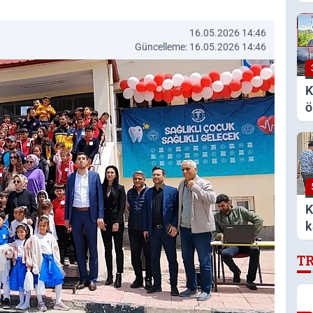
k
16.05.2026 14:46
Güncelleme: 16.05.2026 14:46
K
ö
a
v
K
k
T