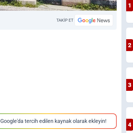
1
TAKİP ET
2
3
Google'da tercih edilen kaynak olarak ekleyin!
4