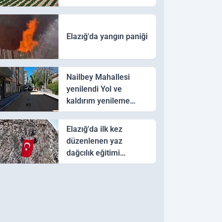
hedefi
Elazığ'da yangın paniği
Nailbey Mahallesi
yenilendi Yol ve
kaldırım yenileme
çalışmaları
tamamlandı
Elazığ'da ilk kez
düzenlenen yaz
dağcılık eğitimi
tamamlandı