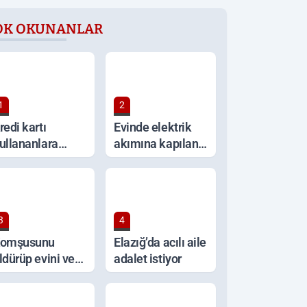
OK OKUNANLAR
1
2
redi kartı
Evinde elektrik
ullananlara
akımına kapılan
ritik uyarı!
yaşlı kadın
hayatını kaybetti
3
4
omşusunu
Elazığ’da acılı aile
ldürüp evini ve
adalet istiyor
racını ateşe
erdi