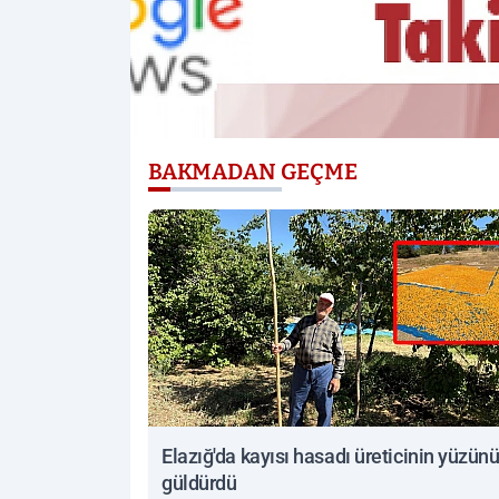
BAKMADAN GEÇME
Elazığ'da kayısı hasadı üreticinin yüzün
güldürdü