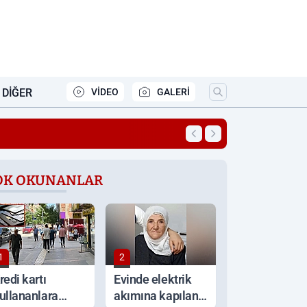
DIĞER
VİDEO
GALERİ
16:42
Bakanlıktan milyo
OK OKUNANLAR
1
2
redi kartı
Evinde elektrik
ullananlara
akımına kapılan